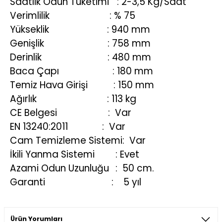
Saatlik Odun Tüketimi
: 2-3,5 Kg/Saat
Verimlilik
: % 75
Yükseklik
: 940 mm
Genişlik
: 758 mm
Derinlik
: 480 mm
Baca Çapı
: 180 mm
Temiz Hava Girişi
: 150 mm
Ağırlık
: 113 kg
CE Belgesi
: Var
EN 13240:2011
: Var
Cam Temizleme Sistemi: Var
İkili Yanma Sistemi
: Evet
Azami Odun Uzunluğu
: 50 cm.
Garanti
: 5 yıl
Ürün Yorumları