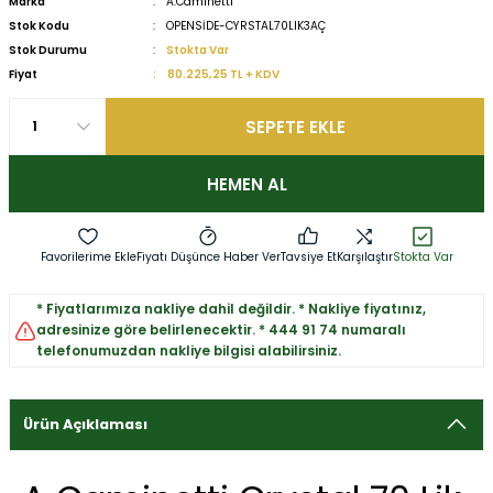
Marka
A.Caminetti
Stok Kodu
OPENSİDE-CYRSTAL70LIK3AÇ
Stok Durumu
Stokta Var
Fiyat
80.225,25 TL + KDV
SEPETE EKLE
HEMEN AL
Fiyatı Düşünce Haber Ver
Tavsiye Et
Karşılaştır
Stokta Var
* Fiyatlarımıza nakliye dahil değildir. * Nakliye fiyatınız,
adresinize göre belirlenecektir. * 444 91 74 numaralı
telefonumuzdan nakliye bilgisi alabilirsiniz.
Ürün Açıklaması