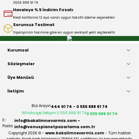
0555 888 91 74
Bu ürüne benzer farklı alternatifler olmalı.
Havaleye % 5 İndirim Fırsatı
Kredi kartlarına 12 aya varan uygun taksitli ödeme seçenekleri
Sorunsuz Teslimat
Siparişinizin hacmine göre en uygun sevkiyat şekli seçilecektir.
Gönder
Kurumsal
Sözleşmeler
Üye Menüsü
İletişim
Bizi Arayın
444 91 74 - 0 555 888 91 74
Whatsapp İletişim 0 555 888 91 74
0 555 888 91 74
E-
info@bakalimnevarmis.com -
Posta
info@venusplanetpazarlama.com.tr
Copyright 2026 © -
www.bakalimnevarmis.com
- Tüm hakları