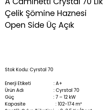
A Caminetti Crystal 70 Lik
Çelik Şömine Haznesi
Open Side Üç Açık
Stok Kodu: Cyrstal 70
Enerji Etiketi
: A+
Ürün Adı
: Cyrstal 70
Güç
: 7 – 12 kW
Kapasite
: 102-174 m³