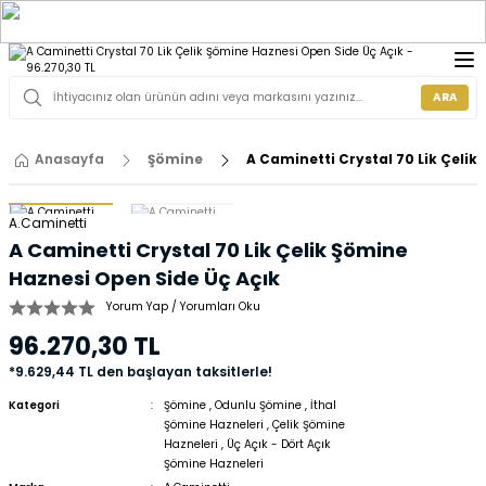
ARA
Anasayfa
Şömine
A Caminetti Crystal 70 Lik Çelik
A.Caminetti
A Caminetti Crystal 70 Lik Çelik Şömine
Haznesi Open Side Üç Açık
Yorum Yap / Yorumları Oku
96.270,30 TL
*9.629,44 TL den başlayan taksitlerle!
Kategori
Şömine
,
Odunlu Şömine
,
İthal
Şömine Hazneleri
,
Çelik Şömine
Hazneleri
,
Üç Açık - Dört Açık
Şömine Hazneleri