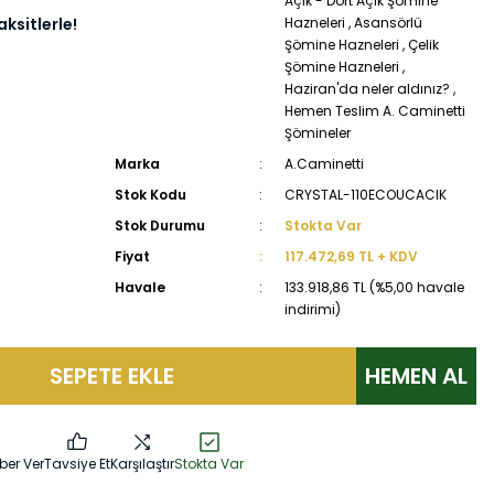
Açık - Dört Açık Şömine
ksitlerle!
Hazneleri
,
Asansörlü
Şömine Hazneleri
,
Çelik
Şömine Hazneleri
,
Haziran'da neler aldınız?
,
Hemen Teslim A. Caminetti
Şömineler
Marka
A.Caminetti
Stok Kodu
CRYSTAL-110ECOUCACIK
Stok Durumu
Stokta Var
Fiyat
117.472,69 TL + KDV
Havale
133.918,86 TL (%5,00 havale
indirimi)
SEPETE EKLE
HEMEN AL
ber Ver
Tavsiye Et
Karşılaştır
Stokta Var