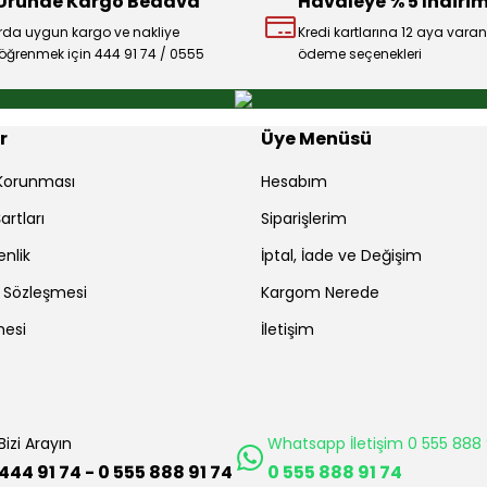
 Üründe Kargo Bedava
Havaleye % 5 İndirim
rda uygun kargo ve nakliye
Kredi kartlarına 12 aya varan
ı öğrenmek için 444 91 74 / 0555
ödeme seçenekleri
Gönder
r
Üye Menüsü
r Korunması
Hesabım
artları
Siparişlerim
enlik
İptal, İade ve Değişim
ş Sözleşmesi
Kargom Nerede
mesi
İletişim
Bizi Arayın
Whatsapp İletişim 0 555 888 
444 91 74 - 0 555 888 91 74
0 555 888 91 74