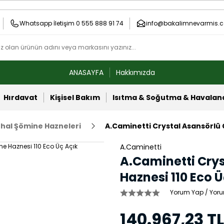
Whatsapp İletişim 0 555 888 91 74
info@bakalimnevarmis.c
ANASAYFA
Hakkımızda
Hırdavat
Kişisel Bakım
Isıtma & Soğutma & Havala
thal Şömine Hazneleri
A.Caminetti Crystal Asansörlü 
A.Caminetti
A.Caminetti Crys
Haznesi 110 Eco Ü
Yorum Yap / Yoru
140.967,23 TL