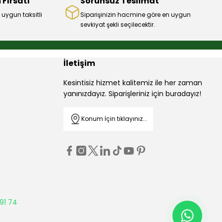
 Fırsatı
Sorunsuz Teslimat
 uygun taksitli
Siparişinizin hacmine göre en uygun
sevkiyat şekli seçilecektir.
İletişim
Kesintisiz hizmet kalitemiz ile her zaman
yanınızdayız. Siparişleriniz için buradayız!
Konum İçin tıklayınız...
91 74