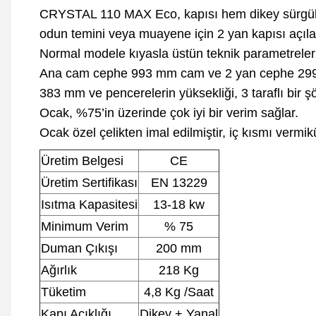
CRYSTAL 110 MAX Eco, kapısı hem dikey sürgülü 
odun temini veya muayene için 2 yan kapısı açıla
Normal modele kıyasla üstün teknik parametreler n
Ana cam cephe 993 mm cam ve 2 yan cephe 299 m
383 mm ve pencerelerin yüksekliği, 3 taraflı bir ş
Ocak, %75’in üzerinde çok iyi bir verim sağlar.
Ocak özel çelikten imal edilmiştir, iç kısmı vermikü
Üretim Belgesi
CE
Üretim Sertifikası
EN 13229
Isıtma Kapasitesi
13-18 kw
Minimum Verim
% 75
Duman Çıkışı
200 mm
Ağırlık
218 Kg
Tüketim
4,8 Kg /Saat
Kapı Açıklığı
Dikey + Yanal