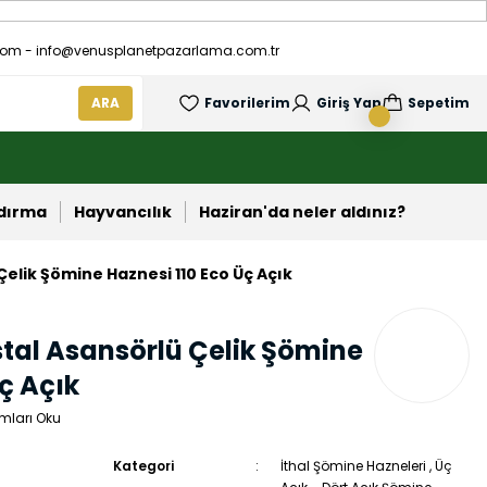
om - info@venusplanetpazarlama.com.tr
ARA
Favorilerim
Giriş Yap
Sepetim
ndırma
Hayvancılık
Haziran'da neler aldınız?
Çelik Şömine Haznesi 110 Eco Üç Açık
tal Asansörlü Çelik Şömine
ç Açık
mları Oku
Kategori
İthal Şömine Hazneleri
,
Üç