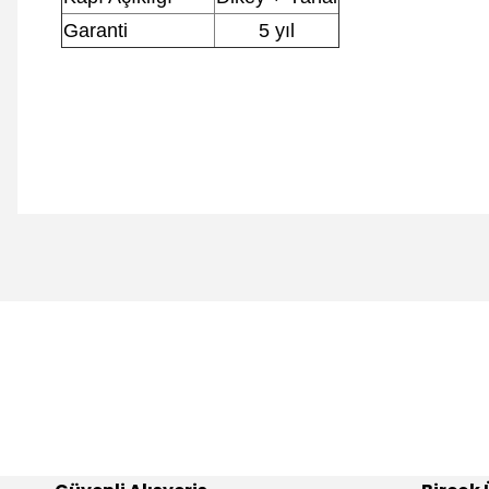
Garanti
5 yıl
Bu ürünün fiyat bilgisi, resim, ürün açıklamalarında ve diğer 
Görüş ve önerileriniz için teşekkür ederiz.
Ürün resmi kalitesiz, bozuk veya görüntülenemiyor.
Ürün açıklamasında eksik bilgiler bulunuyor.
Ürün bilgilerinde hatalar bulunuyor.
Ürün fiyatı diğer sitelerden daha pahalı.
Bu ürüne benzer farklı alternatifler olmalı.