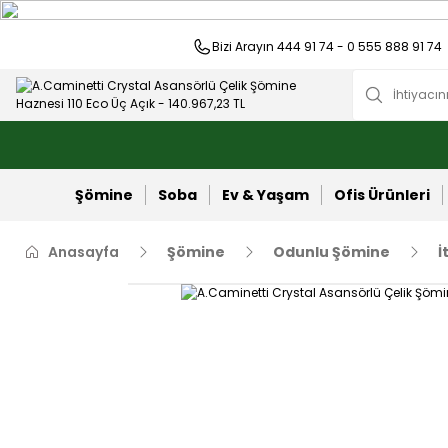
Bizi Arayın 444 91 74 - 0 555 888 91 74
Şömine
Soba
Ev & Yaşam
Ofis Ürünleri
Anasayfa
Şömine
Odunlu Şömine
İ