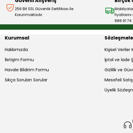
Güvenli Alışveriş
Birçok
256 Bit SSL Güvenlik Sertifikası İle
Mobilyala
Korunmaktadır.
fiyatların
888 91 74
Kurumsal
Sözleşmele
Hakkımızda
Kişisel Verile
İletişim Formu
İptal ve İade Ş
Havale Bildirim Formu
Gizlilik ve Güv
Sıkça Sorulan Sorular
Mesafeli Satı
Üyelik Sözleş