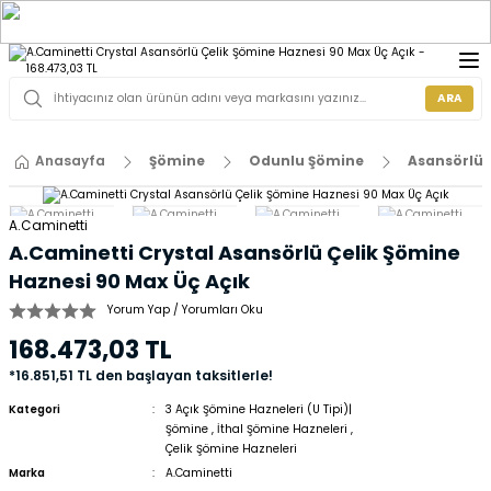
ARA
Anasayfa
Şömine
Odunlu Şömine
Asansörlü 
A.Caminetti
A.Caminetti Crystal Asansörlü Çelik Şömine
Haznesi 90 Max Üç Açık
Yorum Yap / Yorumları Oku
168.473,03 TL
*16.851,51 TL den başlayan taksitlerle!
Kategori
3 Açık Şömine Hazneleri (U Tipi)|
Şömine
,
İthal Şömine Hazneleri
,
Çelik Şömine Hazneleri
Marka
A.Caminetti