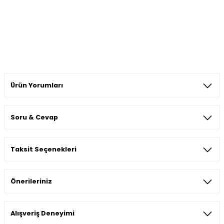
Ürün Yorumları
Soru & Cevap
Bu ürüne ilk yorumu siz yapın!
Taksit Seçenekleri
Yorum Yaz
Ürün hakkında henüz soru sorulmamış.
Önerileriniz
Soru Sor
Bu ürünün fiyat bilgisi, resim, ürün açıklamalarında ve diğer
Alışveriş Deneyimi
konularda yetersiz gördüğünüz noktaları öneri formunu