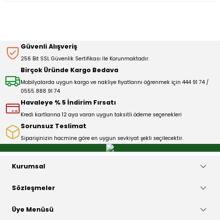
kullanarak tarafımıza iletebilirsiniz.
Görüş ve önerileriniz için teşekkür ederiz.
Sitemize ilk yorumu siz yapın!
Ürün resmi kalitesiz, bozuk veya görüntülenemiyor.
Güvenli Alışveriş
Ürün açıklamasında eksik bilgiler bulunuyor.
256 Bit SSL Güvenlik Sertifikası İle Korunmaktadır.
Deneyimini Paylaş
Ürün bilgilerinde hatalar bulunuyor.
Birçok Üründe Kargo Bedava
Ürün fiyatı diğer sitelerden daha pahalı.
Mobilyalarda uygun kargo ve nakliye fiyatlarını öğrenmek için 444 91 74 /
0555 888 91 74
Bu ürüne benzer farklı alternatifler olmalı.
Havaleye % 5 İndirim Fırsatı
Kredi kartlarına 12 aya varan uygun taksitli ödeme seçenekleri
Sorunsuz Teslimat
Siparişinizin hacmine göre en uygun sevkiyat şekli seçilecektir.
Gönder
Kurumsal
Sözleşmeler
Üye Menüsü