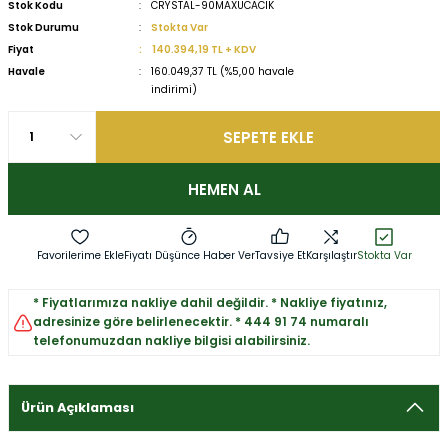
Stok Kodu
CRYSTAL-90MAXUCACIK
Stok Durumu
Stokta Var
Fiyat
140.394,19 TL + KDV
Havale
160.049,37 TL (%5,00 havale
indirimi)
SEPETE EKLE
HEMEN AL
Fiyatı Düşünce Haber Ver
Tavsiye Et
Karşılaştır
Stokta Var
* Fiyatlarımıza nakliye dahil değildir. * Nakliye fiyatınız,
adresinize göre belirlenecektir. * 444 91 74 numaralı
telefonumuzdan nakliye bilgisi alabilirsiniz.
Ürün Açıklaması