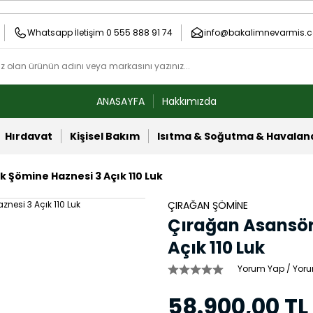
Whatsapp İletişim 0 555 888 91 74
info@bakalimnevarmis.c
ANASAYFA
Hakkımızda
Hırdavat
Kişisel Bakım
Isıtma & Soğutma & Havala
k Şömine Haznesi 3 Açık 110 Luk
ÇIRAĞAN ŞÖMİNE
Çırağan Asansör
Açık 110 Luk
Yorum Yap / Yoru
58.900,00 TL