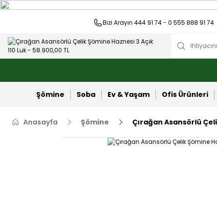
Bizi Arayın 444 91 74 - 0 555 888 91 74
Şömine
Soba
Ev & Yaşam
Ofis Ürünleri
Anasayfa
Şömine
Çırağan Asansörlü Çeli