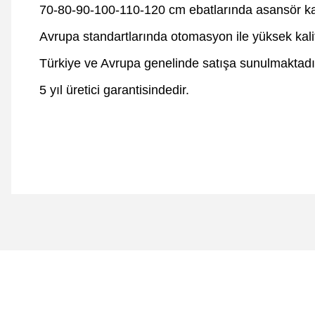
70-80-90-100-110-120 cm ebatlarında asansör kap
Avrupa standartlarında otomasyon ile yüksek kali
Türkiye ve Avrupa genelinde satışa sunulmaktadı
5 yıl üretici garantisindedir.
Bu ürünün fiyat bilgisi, resim, ürün açıklamalarında ve diğer 
Görüş ve önerileriniz için teşekkür ederiz.
Ürün resmi kalitesiz, bozuk veya görüntülenemiyor.
Ürün açıklamasında eksik bilgiler bulunuyor.