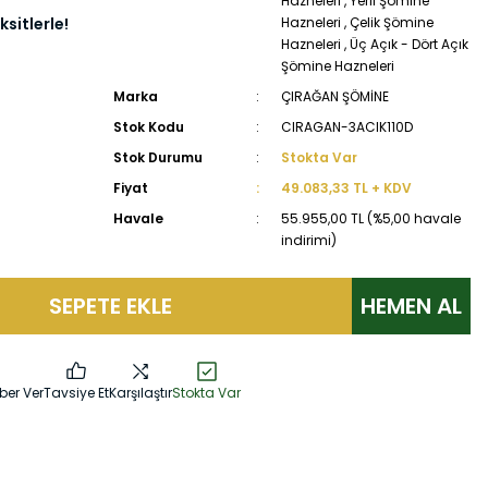
Hazneleri
,
Yerli Şömine
sitlerle!
Hazneleri
,
Çelik Şömine
Hazneleri
,
Üç Açık - Dört Açık
Şömine Hazneleri
Marka
ÇIRAĞAN ŞÖMİNE
Stok Kodu
CIRAGAN-3ACIK110D
Stok Durumu
Stokta Var
Fiyat
49.083,33 TL + KDV
Havale
55.955,00 TL (%5,00 havale
indirimi)
SEPETE EKLE
HEMEN AL
ber Ver
Tavsiye Et
Karşılaştır
Stokta Var