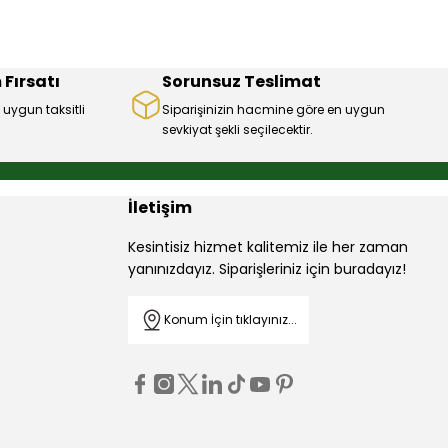
 Fırsatı
Sorunsuz Teslimat
 uygun taksitli
Siparişinizin hacmine göre en uygun
sevkiyat şekli seçilecektir.
İletişim
Kesintisiz hizmet kalitemiz ile her zaman
yanınızdayız. Siparişleriniz için buradayız!
Konum İçin tıklayınız...