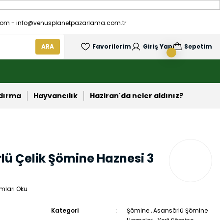
om - info@venusplanetpazarlama.com.tr
ARA
Favorilerim
Giriş Yap
Sepetim
ndırma
Hayvancılık
Haziran'da neler aldınız?
lü Çelik Şömine Haznesi 3
mları Oku
Kategori
Şömine
,
Asansörlü Şömine