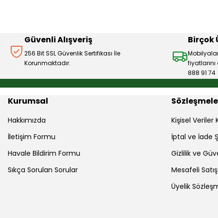
Ürün bilgilerinde hatalar bulunuyor.
Ürün fiyatı diğer sitelerden daha pahalı.
Bu ürüne benzer farklı alternatifler olmalı.
Güvenli Alışveriş
Birçok
256 Bit SSL Güvenlik Sertifikası İle
Mobilyala
Korunmaktadır.
fiyatların
888 91 74
Kurumsal
Sözleşmele
Hakkımızda
Kişisel Verile
İletişim Formu
İptal ve İade Ş
Havale Bildirim Formu
Gizlilik ve Güv
Sıkça Sorulan Sorular
Mesafeli Satı
Üyelik Sözleş