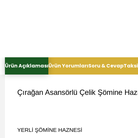
Ürün Açıklaması
Ürün Yorumları
Soru & Cevap
Taksi
Çırağan Asansörlü Çelik Şömine Haz
YERLİ ŞÖMİNE HAZNESİ