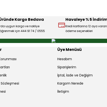
 Üründe Kargo Bedava
Havaleye % 5 İndirim
rda uygun kargo ve nakliye
Kredi kartlarına 12 aya varan
ı öğrenmek için 444 91 74 / 0555
ödeme seçenekleri
Gönder
r
Üye Menüsü
r Korunması
Hesabım
artları
Siparişlerim
enlik
İptal, İade ve Değişim
ş Sözleşmesi
Kargom Nerede
mesi
İletişim