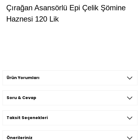
Çırağan Asansörlü Epi Çelik Şömine
Haznesi 120 Lik
Ürün Yorumları
Soru & Cevap
Bu ürüne ilk yorumu siz yapın!
Taksit Seçenekleri
Yorum Yaz
Ürün hakkında henüz soru sorulmamış.
Önerileriniz