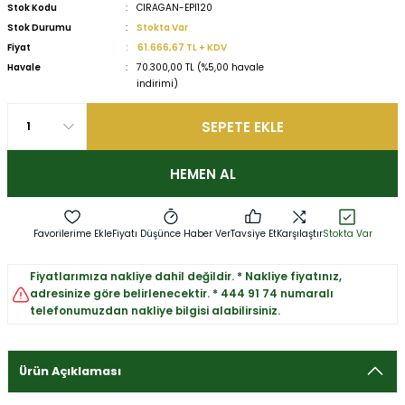
Stok Kodu
CIRAGAN-EPI120
Stok Durumu
Stokta Var
Fiyat
61.666,67 TL + KDV
Havale
70.300,00 TL (%5,00 havale
indirimi)
SEPETE EKLE
HEMEN AL
Fiyatı Düşünce Haber Ver
Tavsiye Et
Karşılaştır
Stokta Var
Fiyatlarımıza nakliye dahil değildir. * Nakliye fiyatınız,
adresinize göre belirlenecektir. * 444 91 74 numaralı
telefonumuzdan nakliye bilgisi alabilirsiniz.
Ürün Açıklaması