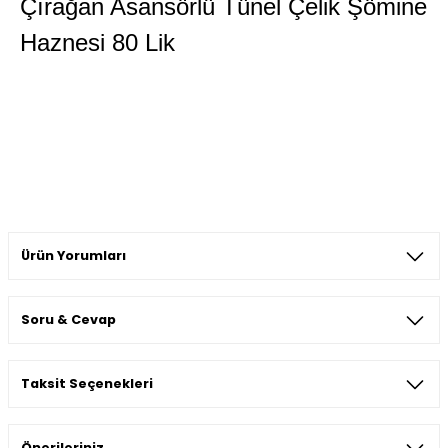
Çırağan Asansörlü Tünel Çelik Şömine
Haznesi 80 Lik
Ürün Yorumları
Soru & Cevap
Bu ürüne ilk yorumu siz yapın!
Taksit Seçenekleri
Yorum Yaz
Ürün hakkında henüz soru sorulmamış.
Önerileriniz