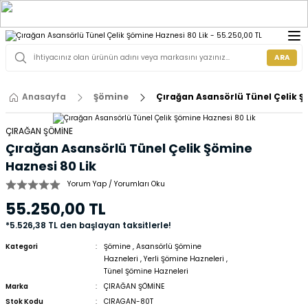
ARA
Anasayfa
Şömine
Çırağan Asansörlü Tünel Çelik Ş
ÇIRAĞAN ŞÖMİNE
Çırağan Asansörlü Tünel Çelik Şömine
Haznesi 80 Lik
Yorum Yap / Yorumları Oku
55.250,00 TL
*5.526,38 TL den başlayan taksitlerle!
Kategori
Şömine
,
Asansörlü Şömine
Hazneleri
,
Yerli Şömine Hazneleri
,
Tünel Şömine Hazneleri
Marka
ÇIRAĞAN ŞÖMİNE
Stok Kodu
CIRAGAN-80T