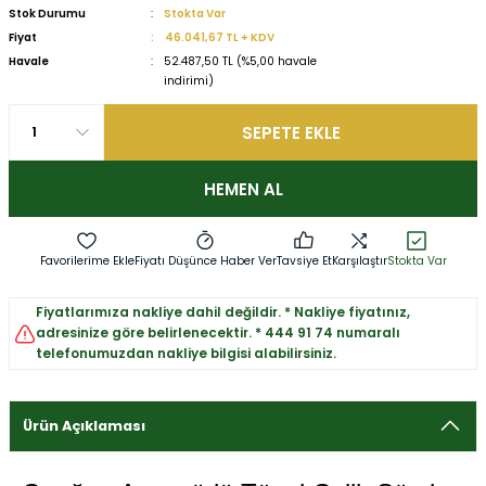
Stok Durumu
Stokta Var
Fiyat
46.041,67 TL + KDV
Havale
52.487,50 TL (%5,00 havale
indirimi)
SEPETE EKLE
HEMEN AL
Fiyatı Düşünce Haber Ver
Tavsiye Et
Karşılaştır
Stokta Var
Fiyatlarımıza nakliye dahil değildir. * Nakliye fiyatınız,
adresinize göre belirlenecektir. * 444 91 74 numaralı
telefonumuzdan nakliye bilgisi alabilirsiniz.
Ürün Açıklaması