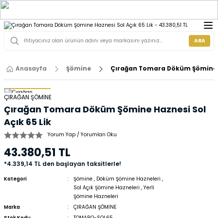
ARA
Anasayfa
Şömine
Çırağan Tomara Döküm Şömine Ha
ÇIRAĞAN ŞÖMİNE
Çırağan Tomara Döküm Şömine Haznesi Sol
Açık 65 Lik
Yorum Yap / Yorumları Oku
43.380,51 TL
*4.339,14 TL den başlayan taksitlerle!
Kategori
Şömine
,
Döküm Şömine Hazneleri
,
Sol Açık Şömine Hazneleri
,
Yerli
Şömine Hazneleri
Marka
ÇIRAĞAN ŞÖMİNE
Stok Kodu
TOMARO-SOL65