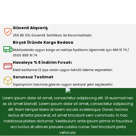
kullanarak tarafımıza iletebilirsiniz.
Görüş ve önerileriniz için teşekkür ederiz.
Sitemize ilk yorumu siz yapın!
Ürün resmi kalitesiz, bozuk veya görüntülenemiyor.
Güvenli Alışveriş
Ürün açıklamasında eksik bilgiler bulunuyor.
256 Bit SSL Güvenlik Sertifikası İle Korunmaktadır.
Deneyimini Paylaş
Ürün bilgilerinde hatalar bulunuyor.
Birçok Üründe Kargo Bedava
Ürün fiyatı diğer sitelerden daha pahalı.
Mobilyalarda uygun kargo ve nakliye fiyatlarını öğrenmek için 444 91 74 /
0555 888 91 74
Bu ürüne benzer farklı alternatifler olmalı.
Havaleye % 5 İndirim Fırsatı
Kredi kartlarına 12 aya varan uygun taksitli ödeme seçenekleri
Sorunsuz Teslimat
Siparişinizin hacmine göre en uygun sevkiyat şekli seçilecektir.
Gönder
Lorem ipsum dolor sit amet, consectetur adipiscing elit. Ut euismod nec
ex sit amet blandit. Lorem ipsum dolor sit amet, consectetur adipiscing
elit. Nam tempor libero at lorem iaculis scelerisque. Donec lacinia
lectus et tortor placerat, sit amet tincidunt sem commodo. In hac
habitasse platea dictumst. Vestibulum ante ipsum primis in faucibus
orci luctus et ultrices posuere cubilia curae; Sed tincidunt porta
vehicula.