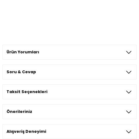
Ürün Yorumları
Soru & Cevap
Bu ürüne ilk yorumu siz yapın!
Taksit Seçenekleri
Yorum Yaz
Ürün hakkında henüz soru sorulmamış.
Önerileriniz
Soru Sor
Bu ürünün fiyat bilgisi, resim, ürün açıklamalarında ve diğer
Alışveriş Deneyimi
konularda yetersiz gördüğünüz noktaları öneri formunu