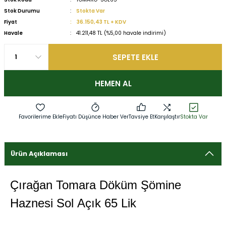
Stok Durumu
Stokta Var
Fiyat
36.150,43 TL + KDV
Havale
41.211,48 TL (%5,00 havale indirimi)
SEPETE EKLE
HEMEN AL
Fiyatı Düşünce Haber Ver
Tavsiye Et
Karşılaştır
Stokta Var
Ürün Açıklaması
Çırağan Tomara Döküm Şömine
Haznesi Sol Açık 65 Lik