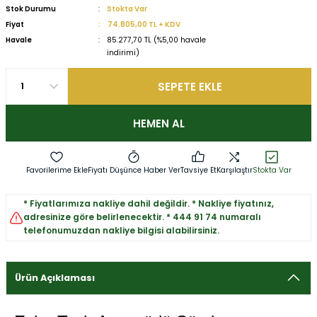
Stok Durumu
Stokta Var
Fiyat
74.805,00 TL + KDV
Havale
85.277,70 TL (%5,00 havale
indirimi)
SEPETE EKLE
HEMEN AL
Fiyatı Düşünce Haber Ver
Tavsiye Et
Karşılaştır
Stokta Var
* Fiyatlarımıza nakliye dahil değildir. * Nakliye fiyatınız,
adresinize göre belirlenecektir. * 444 91 74 numaralı
telefonumuzdan nakliye bilgisi alabilirsiniz.
Ürün Açıklaması