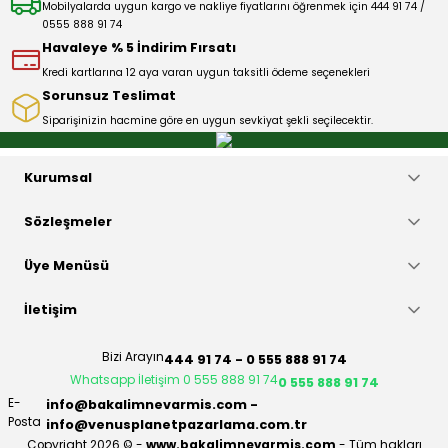
Mobilyalarda uygun kargo ve nakliye fiyatlarını öğrenmek için 444 91 74 /
0555 888 91 74
Bu ürüne benzer farklı alternatifler olmalı.
Havaleye % 5 İndirim Fırsatı
Kredi kartlarına 12 aya varan uygun taksitli ödeme seçenekleri
Sorunsuz Teslimat
Siparişinizin hacmine göre en uygun sevkiyat şekli seçilecektir.
Gönder
Kurumsal
Sözleşmeler
Üye Menüsü
İletişim
Bizi Arayın
444 91 74 - 0 555 888 91 74
Whatsapp İletişim 0 555 888 91 74
0 555 888 91 74
E-
info@bakalimnevarmis.com -
Posta
info@venusplanetpazarlama.com.tr
Copyright 2026 © -
www.bakalimnevarmis.com
- Tüm hakları