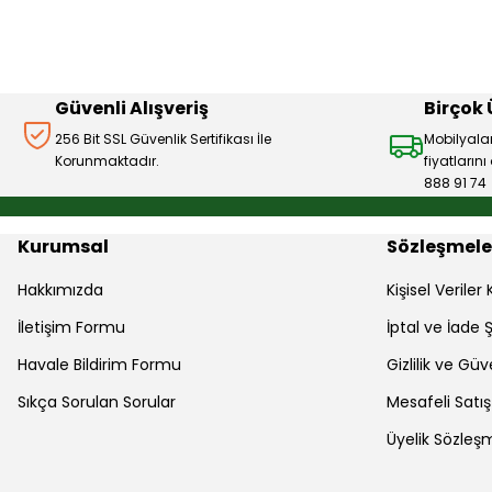
Ürün bilgilerinde hatalar bulunuyor.
Ürün fiyatı diğer sitelerden daha pahalı.
Bu ürüne benzer farklı alternatifler olmalı.
Güvenli Alışveriş
Birçok
256 Bit SSL Güvenlik Sertifikası İle
Mobilyala
Korunmaktadır.
fiyatların
888 91 74
Kurumsal
Sözleşmele
Hakkımızda
Kişisel Verile
İletişim Formu
İptal ve İade Ş
Havale Bildirim Formu
Gizlilik ve Güv
Sıkça Sorulan Sorular
Mesafeli Satı
Üyelik Sözleş