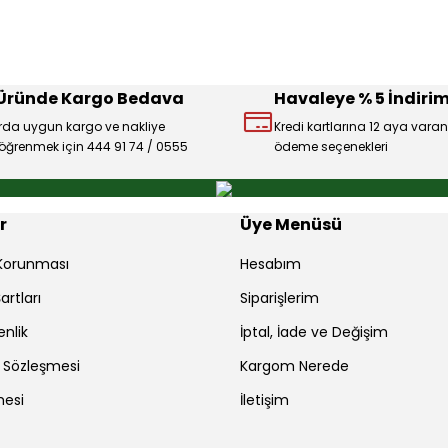
 Üründe Kargo Bedava
Havaleye % 5 İndirim
rda uygun kargo ve nakliye
Kredi kartlarına 12 aya varan
ı öğrenmek için 444 91 74 / 0555
ödeme seçenekleri
Gönder
r
Üye Menüsü
r Korunması
Hesabım
artları
Siparişlerim
enlik
İptal, İade ve Değişim
ş Sözleşmesi
Kargom Nerede
mesi
İletişim