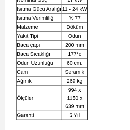
Nominal Güç
17 kW
Isıtma Gücü Aralığı
11 - 24 kW
Isıtma Verimliliği
% 77
Malzeme
Döküm
Yakıt Tipi
Odun
Baca çapı
200 mm
Baca Sıcaklığı
177°c
Odun Uzunluğu
60 cm.
Cam
Seramik
Ağırlık
269 kg
994 x
Ölçüler
1150 x
639 mm
Garanti
5 Yıl