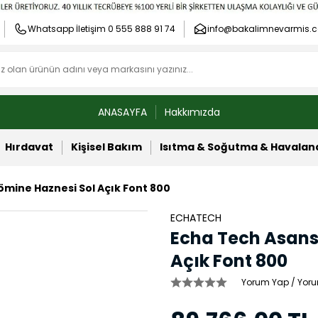
Whatsapp İletişim 0 555 888 91 74
info@bakalimnevarmis.c
ANASAYFA
Hakkımızda
Hırdavat
Kişisel Bakım
Isıtma & Soğutma & Havala
ömine Haznesi Sol Açık Font 800
ECHATECH
Echa Tech Asans
Açık Font 800
Yorum Yap / Yoru