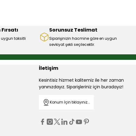
 Fırsatı
Sorunsuz Teslimat
 uygun taksitli
Siparişinizin hacmine göre en uygun
sevkiyat şekli seçilecektir.
İletişim
Kesintisiz hizmet kalitemiz ile her zaman
yanınızdayız. Siparişleriniz için buradayız!
Konum İçin tıklayınız...