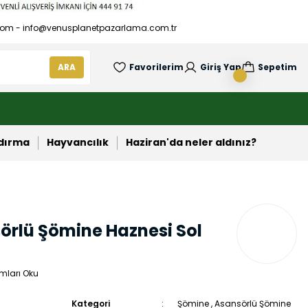
om - info@venusplanetpazarlama.com.tr
ARA
Favorilerim
Giriş Yap
Sepetim
ndırma
Hayvancılık
Haziran'da neler aldınız?
örlü Şömine Haznesi Sol
mları Oku
Kategori
Şömine
,
Asansörlü Şömine