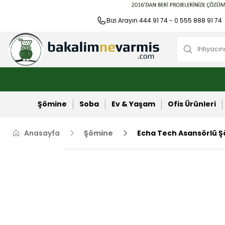
Bizi Arayın 444 91 74 - 0 555 888 91 74
Şömine
Soba
Ev & Yaşam
Ofis Ürünleri
Anasayfa
Şömine
Echa Tech Asansörlü Ş