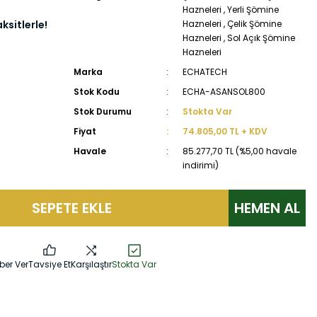
Hazneleri
,
Yerli Şömine
ksitlerle!
Hazneleri
,
Çelik Şömine
Hazneleri
,
Sol Açık Şömine
Hazneleri
Marka
ECHATECH
Stok Kodu
ECHA-ASANSOL800
Stok Durumu
Stokta Var
Fiyat
74.805,00 TL + KDV
Havale
85.277,70 TL (%5,00 havale
indirimi)
SEPETE EKLE
HEMEN AL
ber Ver
Tavsiye Et
Karşılaştır
Stokta Var