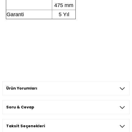
475 mm
Garanti
5 Yıl
Ürün Yorumları
Soru & Cevap
Bu ürüne ilk yorumu siz yapın!
Taksit Seçenekleri
Yorum Yaz