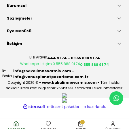
Gönder
Kurumsal
Sözleşmeler
Üye Menüsü
İletişim
Bizi Arayın
444 91 74 - 0 555 888 91 74
Whatsapp İletişim 0 555 888 91 74
0 555 888 91 74
E-
info@bakalimnevarmis.com -
Posta
info@venusplanetpazarlama.com.tr
Copyright 2026 © -
www.bakalimnevarmis.com
- Tüm hakları
saklıdır. Kredi kartı bilgileriniz 256bit SSL sertifikası ile korunmaktadır.
ideasoft
ile
e-
hazırlandı.
ticaret
paketleri