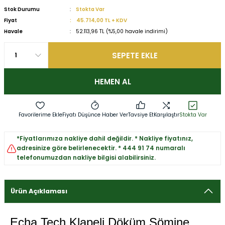
Stok Durumu
Stokta Var
Fiyat
45.714,00 TL + KDV
Havale
52.113,96 TL (%5,00 havale indirimi)
SEPETE EKLE
HEMEN AL
Fiyatı Düşünce Haber Ver
Tavsiye Et
Karşılaştır
Stokta Var
*Fiyatlarımıza nakliye dahil değildir. * Nakliye fiyatınız,
adresinize göre belirlenecektir. * 444 91 74 numaralı
telefonumuzdan nakliye bilgisi alabilirsiniz.
Ürün Açıklaması
Echa Tech Klapeli Döküm Şömine