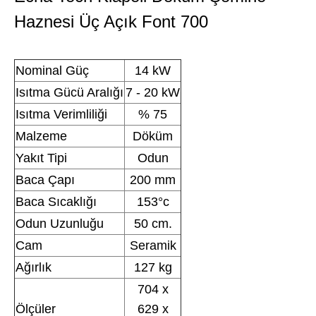
Haznesi Üç Açık Font 700
Nominal Güç
14 kW
Isıtma Gücü Aralığı
7 - 20 kW
Isıtma Verimliliği
% 75
Malzeme
Döküm
Yakıt Tipi
Odun
Baca Çapı
200 mm
Baca Sıcaklığı
153°c
Odun Uzunluğu
50 cm.
Cam
Seramik
Ağırlık
127 kg
704 x
Ölçüler
629 x