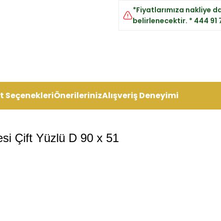
*Fiyatlarımıza nakliye dah
belirlenecektir. * 444 91
t Seçenekleri
Önerileriniz
Alışveriş Deneyimi
i Çift Yüzlü D 90 x 51