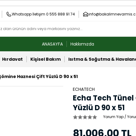
Whatsapp İletişim 0 555 888 91 74
info@bakalimnevarmis.c
ANASAYFA
Hakkımızda
Hırdavat
Kişisel Bakım
Isıtma & Soğutma & Havala
ömine Haznesi Çift Yüzlü D 90 x 51
ECHATECH
Echa Tech Tünel 
Yüzlü D 90 x 51
Yorum Yap / Yoru
81.006,00 TL