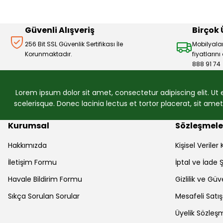
Ürün fiyatı diğer sitelerden daha pahalı.
Bu ürüne benzer farklı alternatifler olmalı.
Güvenli Alışveriş
Birçok
256 Bit SSL Güvenlik Sertifikası İle
Mobilyala
Korunmaktadır.
fiyatların
888 91 74
Lorem ipsum dolor sit amet, consectetur adipiscing elit. Ut
scelerisque. Donec lacinia lectus et tortor placerat, sit am
Kurumsal
Sözleşmele
Hakkımızda
Kişisel Verile
İletişim Formu
İptal ve İade Ş
Havale Bildirim Formu
Gizlilik ve Güv
Sıkça Sorulan Sorular
Mesafeli Satı
Üyelik Sözleş