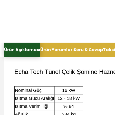
Ürün Açıklaması
Ürün Yorumları
Soru & Cevap
Taksi
Echa Tech Tünel Çelik Şömine Haznes
Nominal Güç
16 kW
Isıtma Gücü Aralığı
12 - 18 kW
Isıtma Verimliliği
% 84
Ağırlık
234 kg