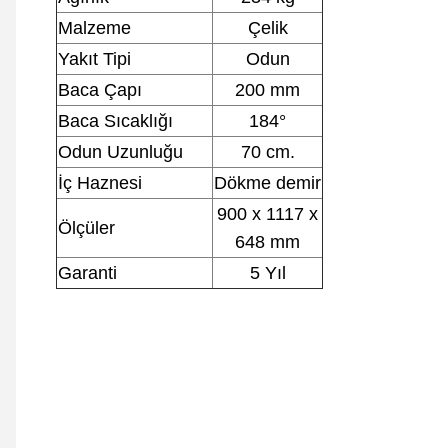
Malzeme
Çelik
Yakıt Tipi
Odun
Baca Çapı
200 mm
Baca Sıcaklığı
184°
Odun Uzunluğu
70 cm.
İç Haznesi
Dökme demir
900 x 1117 x
Ölçüler
648 mm
Garanti
5 Yıl