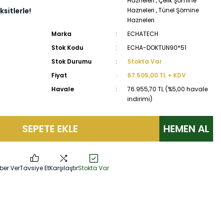
Hazneleri
,
Çelik Şömine
sitlerle!
Hazneleri
,
Tünel Şömine
Hazneleri
Marka
ECHATECH
Stok Kodu
ECHA-DOKTUN90*51
Stok Durumu
Stokta Var
Fiyat
67.505,00 TL + KDV
Havale
76.955,70 TL (%5,00 havale
indirimi)
SEPETE EKLE
HEMEN AL
ber Ver
Tavsiye Et
Karşılaştır
Stokta Var