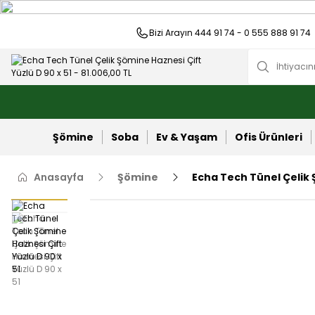
Bizi Arayın 444 91 74 - 0 555 888 91 74
Şömine
Soba
Ev & Yaşam
Ofis Ürünleri
Anasayfa
Şömine
Echa Tech Tünel Çelik Ş