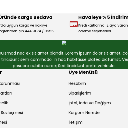
 Üründe Kargo Bedava
Havaleye % 5 İndirim
rda uygun kargo ve nakliye
Kredi kartlarına 12 aya varan
ı öğrenmek için 444 91 74 / 0555
ödeme seçenekleri
Gönder
 euismod nec ex sit amet blandit. Lorem ipsum dolor sit amet, con
et tincidunt sem commodo. In hac habitasse platea dictumst. Vest
posuere cubilia curae; Sed tincidunt porta vehicula.
r
Üye Menüsü
r Korunması
Hesabım
artları
Siparişlerim
enlik
İptal, İade ve Değişim
ş Sözleşmesi
Kargom Nerede
mesi
İletişim