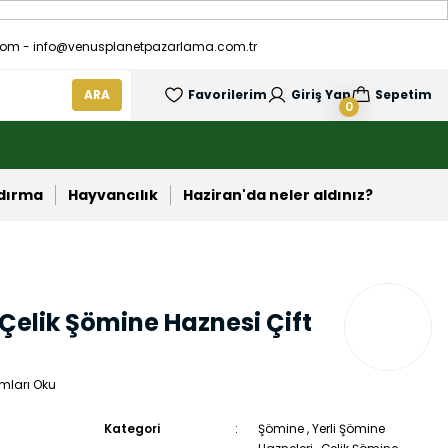
om - info@venusplanetpazarlama.com.tr
ARA
Favorilerim
Giriş Yap
Sepetim
0
ndırma
Hayvancılık
Haziran'da neler aldınız?
Çelik Şömine Haznesi Çift
mları Oku
Kategori
Şömine
,
Yerli Şömine