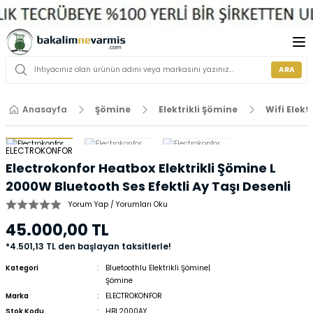
ARA
Anasayfa
Şömine
Elektrikli Şömine
Wifi Elekt
ELECTROKONFOR
Electrokonfor Heatbox Elektrikli Şömine L
2000W Bluetooth Ses Efektli Ay Taşı Desenli
Yorum Yap / Yorumları Oku
45.000,00 TL
*4.501,13 TL den başlayan taksitlerle!
Kategori
Bluetoothlu Elektrikli Şömine|
Şömine
Marka
ELECTROKONFOR
Stok Kodu
HBL2000AY