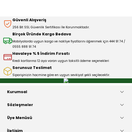
Sitemize ilk yorumu siz yapın!
Ürün resmi kalitesiz, bozuk veya görüntülenemiyor.
Güvenli Alışveriş
Ürün açıklamasında eksik bilgiler bulunuyor.
256 Bit SSL Güvenlik Sertifikası İle Korunmaktadır.
Deneyimini Paylaş
Ürün bilgilerinde hatalar bulunuyor.
Birçok Üründe Kargo Bedava
Ürün fiyatı diğer sitelerden daha pahalı.
Mobilyalarda uygun kargo ve nakliye fiyatlarını öğrenmek için 444 91 74 /
0555 888 91 74
Bu ürüne benzer farklı alternatifler olmalı.
Havaleye % 5 İndirim Fırsatı
Kredi kartlarına 12 aya varan uygun taksitli ödeme seçenekleri
Sorunsuz Teslimat
Siparişinizin hacmine göre en uygun sevkiyat şekli seçilecektir.
Gönder
Kurumsal
Sözleşmeler
Üye Menüsü
İletişim