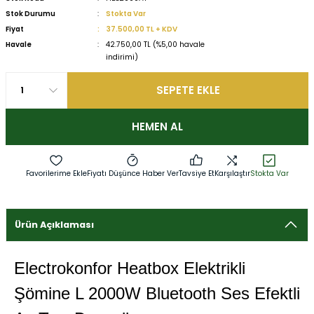
Stok Durumu
Stokta Var
Fiyat
37.500,00 TL + KDV
Havale
42.750,00 TL (%5,00 havale
indirimi)
SEPETE EKLE
HEMEN AL
Fiyatı Düşünce Haber Ver
Tavsiye Et
Karşılaştır
Stokta Var
Ürün Açıklaması
Electrokonfor Heatbox Elektrikli
Şömine L 2000W Bluetooth Ses Efektli