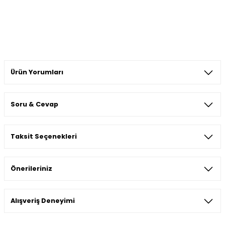
Ürün Yorumları
Soru & Cevap
Bu ürüne ilk yorumu siz yapın!
Taksit Seçenekleri
Yorum Yaz
Ürün hakkında henüz soru sorulmamış.
Önerileriniz
Soru Sor
Bu ürünün fiyat bilgisi, resim, ürün açıklamalarında ve diğer
Alışveriş Deneyimi
konularda yetersiz gördüğünüz noktaları öneri formunu
kullanarak tarafımıza iletebilirsiniz.
Görüş ve önerileriniz için teşekkür ederiz.