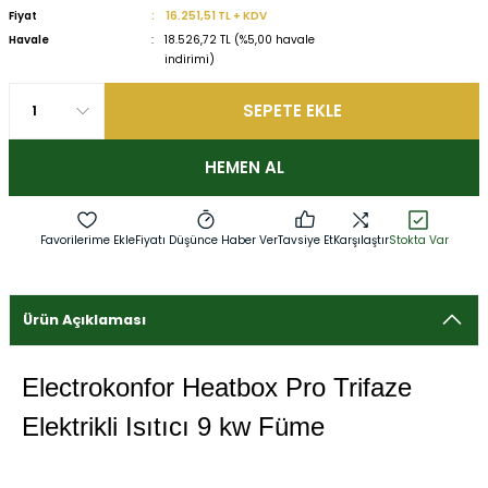
Fiyat
16.251,51 TL + KDV
Havale
18.526,72 TL (%5,00 havale
indirimi)
SEPETE EKLE
HEMEN AL
Fiyatı Düşünce Haber Ver
Tavsiye Et
Karşılaştır
Stokta Var
Ürün Açıklaması
Electrokonfor Heatbox Pro Trifaze
Elektrikli Isıtıcı 9 kw Füme