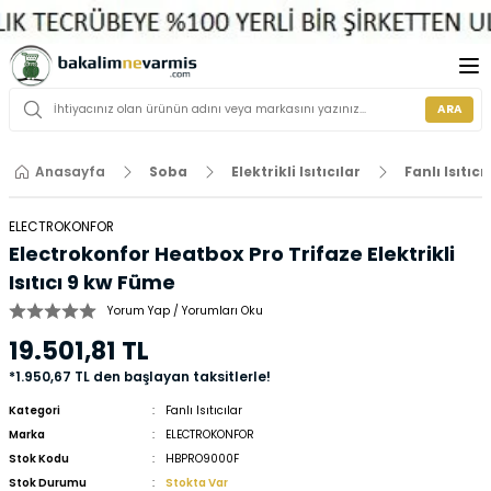
ARA
Anasayfa
Soba
Elektrikli Isıtıcılar
Fanlı Isıtıcı
ELECTROKONFOR
Electrokonfor Heatbox Pro Trifaze Elektrikli
Isıtıcı 9 kw Füme
Yorum Yap / Yorumları Oku
19.501,81 TL
*1.950,67 TL den başlayan taksitlerle!
Kategori
Fanlı Isıtıcılar
Marka
ELECTROKONFOR
Stok Kodu
HBPRO9000F
Stok Durumu
Stokta Var