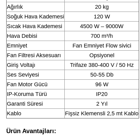
Ağırlık
20 kg
Soğuk Hava Kademesi
120 W
Sıcak Hava Kademesi
4500 W – 9000W
Hava Debisi
700 m³/h
Emniyet
Fan Emniyet Flow sivici
Fan Filtresi Aksesuarı
Opsiyonel
Giriş Voltajı
Trifaze 380-400 V / 50 Hz
Ses Seviyesi
50-55 Db
Fan Motor Gücü
96 W
IP-Koruma Türü
IP20
Garanti Süresi
2 Yıl
Kablo
Fişsiz Klemensli 2,5 mt Kablo
Ürün Avantajları: