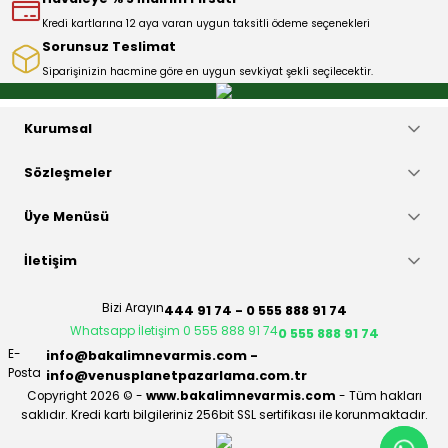
Kredi kartlarına 12 aya varan uygun taksitli ödeme seçenekleri
Sorunsuz Teslimat
Siparişinizin hacmine göre en uygun sevkiyat şekli seçilecektir.
Gönder
Kurumsal
Sözleşmeler
Üye Menüsü
İletişim
Bizi Arayın
444 91 74 - 0 555 888 91 74
Whatsapp İletişim 0 555 888 91 74
0 555 888 91 74
E-
info@bakalimnevarmis.com -
Posta
info@venusplanetpazarlama.com.tr
Copyright 2026 © -
www.bakalimnevarmis.com
- Tüm hakları
saklıdır. Kredi kartı bilgileriniz 256bit SSL sertifikası ile korunmaktadır.