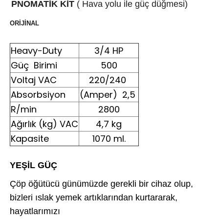
PNOMATİK KİT
( Hava yolu ile güç düğmesi)
ORİJİNAL
Heavy-Duty
3/4 HP
Güç Birimi
500
Voltaj VAC
220/240
Absorbsiyon
(Amper) 2,5
R/min
2800
Ağırlık (kg) VAC
4,7 kg
Kapasite
1070 ml.
YEŞİL GÜÇ
Çöp öğütücü günümüzde gerekli bir cihaz olup,
bizleri ıslak yemek artıklarından kurtararak,
hayatlarımızı