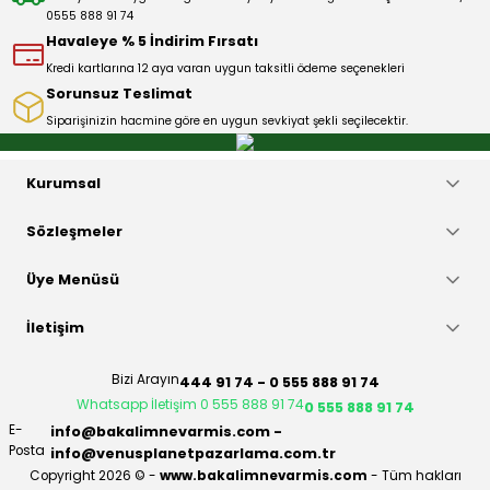
0555 888 91 74
Bu ürüne benzer farklı alternatifler olmalı.
Havaleye % 5 İndirim Fırsatı
Kredi kartlarına 12 aya varan uygun taksitli ödeme seçenekleri
Sorunsuz Teslimat
Siparişinizin hacmine göre en uygun sevkiyat şekli seçilecektir.
Gönder
Kurumsal
Sözleşmeler
Üye Menüsü
İletişim
Bizi Arayın
444 91 74 - 0 555 888 91 74
Whatsapp İletişim 0 555 888 91 74
0 555 888 91 74
E-
info@bakalimnevarmis.com -
Posta
info@venusplanetpazarlama.com.tr
Copyright 2026 © -
www.bakalimnevarmis.com
- Tüm hakları