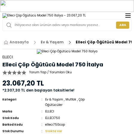
ARA
Anasayfa
Ev & Yaşam
Elleci Çöp Öğütücü Model 75
ELLECI
Elleci Çöp Öğütücü Model 750 İtalya
Yorum Yap / Yorumları Oku
23.067,20 TL
*2.307,30 TL den başlayan taksitlerle!
Kategori
Ev & Yaşam
,
Mutfak
,
Çöp
Öğütücüler
Marka
ELLECI
Stok Kodu
ELLECI750
Barkod Kodu
ellecı750cop
Stok Durumu
Stokta Var