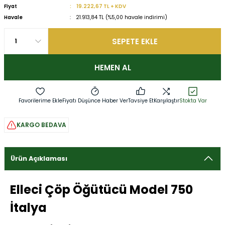
Fiyat
19.222,67 TL + KDV
Havale
21.913,84 TL (%5,00 havale indirimi)
SEPETE EKLE
HEMEN AL
Fiyatı Düşünce Haber Ver
Tavsiye Et
Karşılaştır
Stokta Var
KARGO BEDAVA
Ürün Açıklaması
Elleci Çöp Öğütücü Model 750
İtalya