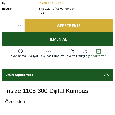
Fiyat
7.780,00 TL + KDV
Havale
8.869,20 TL (%5,00 havale
indirimi)
SEPETE EKLE
HEMEN AL
Fiyatı Düşünce Haber Ver
Tavsiye Et
Karşılaştır
Stokta Var
Ürün Açıklaması
Insize 1108 300 Dijital Kumpas
Özellikleri: