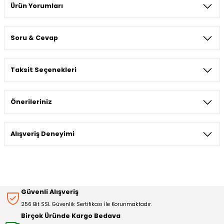
Ürün Yorumları
Soru & Cevap
Bu ürüne ilk yorumu siz yapın!
Taksit Seçenekleri
Yorum Yaz
Ürün hakkında henüz soru sorulmamış.
Önerileriniz
Soru Sor
Bu ürünün fiyat bilgisi, resim, ürün açıklamalarında ve diğer
Alışveriş Deneyimi
konularda yetersiz gördüğünüz noktaları öneri formunu
kullanarak tarafımıza iletebilirsiniz.
Görüş ve önerileriniz için teşekkür ederiz.
Sitemize ilk yorumu siz yapın!
Ürün resmi kalitesiz, bozuk veya görüntülenemiyor.
Güvenli Alışveriş
Ürün açıklamasında eksik bilgiler bulunuyor.
256 Bit SSL Güvenlik Sertifikası İle Korunmaktadır.
Deneyimini Paylaş
Ürün bilgilerinde hatalar bulunuyor.
Birçok Üründe Kargo Bedava