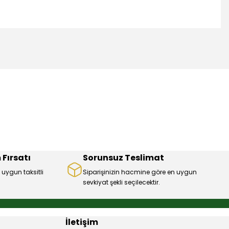
mıza iletebilirsiniz.
 Fırsatı
Sorunsuz Teslimat
 uygun taksitli
Siparişinizin hacmine göre en uygun
sevkiyat şekli seçilecektir.
İletişim