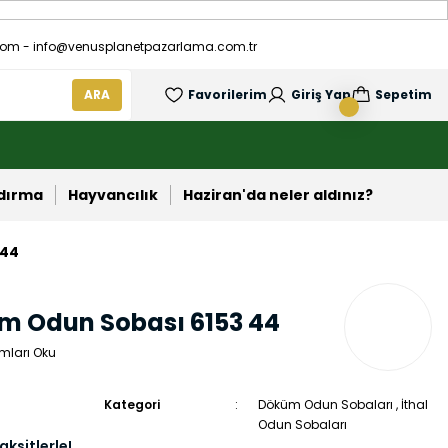
om - info@venusplanetpazarlama.com.tr
ARA
Favorilerim
Giriş Yap
Sepetim
ndırma
Hayvancılık
Haziran'da neler aldınız?
 44
üm Odun Sobası 6153 44
mları Oku
Kategori
Döküm Odun Sobaları
,
İthal
Odun Sobaları
aksitlerle!