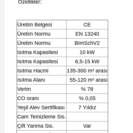
Özellikler:
Üretim Belgesi
CE
Üretim Normu
EN 13240
Üretim Normu
BImSchV2
Isıtma Kapasitesi
10 kW
Isıtma Kapasitesi
6,5-15 kW
Isıtma Hacmi
135-300 m³ arası
Isıtma Alanı
55-120 m² arası
Verim
% 78
CO oranı
% 0,05
Yeşil Alev Sertifikası
7 Yıldız
Cam Temizleme Sis.
Çift Yanma Sis.
Var