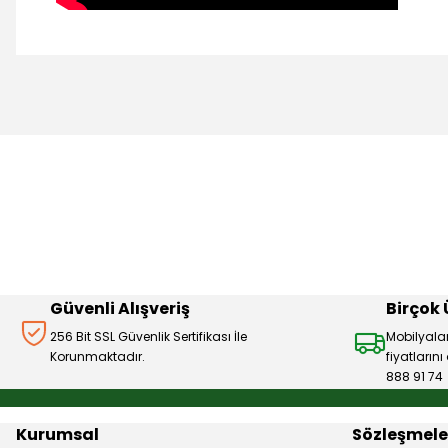
Bu ürünün fiyat bilgisi, resim, ürün açıklamalarında ve diğer 
Görüş ve önerileriniz için teşekkür ederiz.
Ürün resmi kalitesiz, bozuk veya görüntülenemiyor.
Ürün açıklamasında eksik bilgiler bulunuyor.
Ürün bilgilerinde hatalar bulunuyor.
Ürün fiyatı diğer sitelerden daha pahalı.
Bu ürüne benzer farklı alternatifler olmalı.
Güvenli Alışveriş
Birçok
256 Bit SSL Güvenlik Sertifikası İle
Mobilyala
Korunmaktadır.
fiyatların
888 91 74
Kurumsal
Sözleşmele