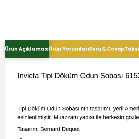
Ürün Açıklaması
Ürün Yorumları
Soru & Cevap
Taksi
Invicta Tipi Döküm Odun Sobası 615
Tipi Döküm Odun Sobası’nın tasarımı, yerli Ameri
esinlenilmiştir. Muazzam yapısı ile herkesin gözler
Tasarım: Bernard Dequet