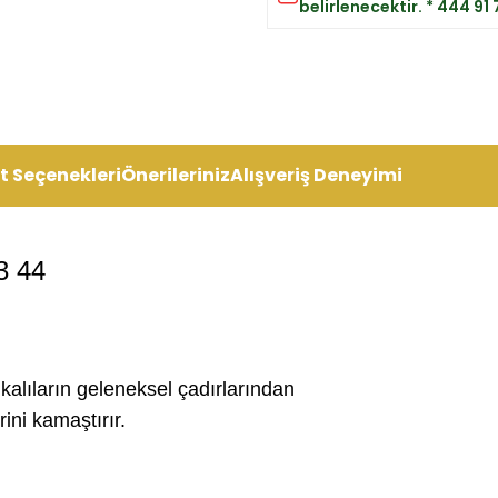
belirlenecektir. * 444 91
t Seçenekleri
Önerileriniz
Alışveriş Deneyimi
3 44
kalıların geleneksel çadırlarından
ini kamaştırır.