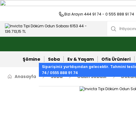
Bizi Arayın 444 91 74 - 0 555 888 91 74
Şömine
Soba
Ev & Yaşam
Ofis Ürünleri
Siparişiniz yurtdışından gelecektir. Tahmini tesli
74 / 0555 888 91 74
Anasayfa
Soba
Odun Sobası
Döküm