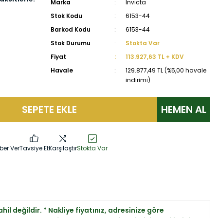
Marka
Invicta
Stok Kodu
6153-44
Barkod Kodu
6153-44
Stok Durumu
Stokta Var
Fiyat
113.927,63 TL + KDV
Havale
129.877,49 TL (%5,00 havale
indirimi)
SEPETE EKLE
HEMEN AL
ber Ver
Tavsiye Et
Karşılaştır
Stokta Var
hil değildir. * Nakliye fiyatınız, adresinize göre