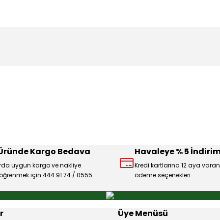
konularda yetersiz gördüğünüz noktaları öneri formunu kullanarak tarafı
Ürün hakkında henüz soru sorulmamış.
Bu ürüne ilk yorumu siz yapın!
Sitemize ilk yorumu siz yapın!
Deneyimini Paylaş
Yorum Yaz
Soru Sor
 Üründe Kargo Bedava
Havaleye % 5 İndirim
rda uygun kargo ve nakliye
Kredi kartlarına 12 aya varan
ı öğrenmek için 444 91 74 / 0555
ödeme seçenekleri
Gönder
r
Üye Menüsü