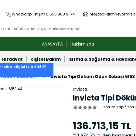
Whatsapp İletişim 0 555 888 91 74
info@bakalimnevarmis.c
ANASAYFA
Hakkımızda
Hırdavat
Kişisel Bakım
Isıtma & Soğutma & Havala
m süre bilgisi için 444 91
 Odun Sobaları
Invicta Tipi Döküm Odun Sobası 6153
Invicta
Invicta Tipi Dök
Yorum Yap / Yoru
136.713,15 TL
*13.674,73 TL den başlayan t