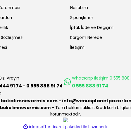
r Korunması
Hesabım
artları
Siparişlerim
enlik
İptal, İade ve Değişim
ş Sözleşmesi
Kargom Nerede
mesi
İletişim
Bizi Arayın
Whatsapp İletişim 0 555 888 
444 91 74 - 0 555 888 91 74
0 555 888 91 74
a
bakalimnevarmis.com - info@venusplanetpazarla
bakalimnevarmis.com
- Tüm hakları saklıdır. Kredi kartı bilgileri
korunmaktadır.
ile
ideasoft
e-