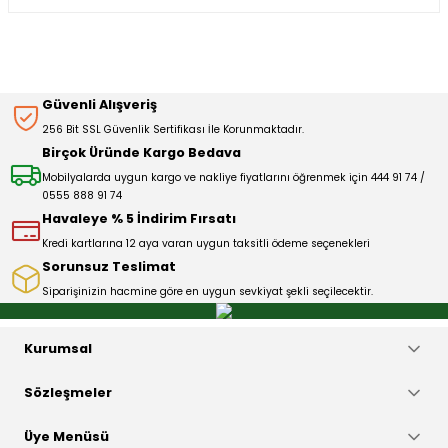
kullanarak tarafımıza iletebilirsiniz.
Görüş ve önerileriniz için teşekkür ederiz.
Sitemize ilk yorumu siz yapın!
Ürün resmi kalitesiz, bozuk veya görüntülenemiyor.
Güvenli Alışveriş
Ürün açıklamasında eksik bilgiler bulunuyor.
256 Bit SSL Güvenlik Sertifikası İle Korunmaktadır.
Deneyimini Paylaş
Ürün bilgilerinde hatalar bulunuyor.
Birçok Üründe Kargo Bedava
Ürün fiyatı diğer sitelerden daha pahalı.
Mobilyalarda uygun kargo ve nakliye fiyatlarını öğrenmek için 444 91 74 /
0555 888 91 74
Bu ürüne benzer farklı alternatifler olmalı.
Havaleye % 5 İndirim Fırsatı
Kredi kartlarına 12 aya varan uygun taksitli ödeme seçenekleri
Sorunsuz Teslimat
Siparişinizin hacmine göre en uygun sevkiyat şekli seçilecektir.
Gönder
Kurumsal
Sözleşmeler
Üye Menüsü