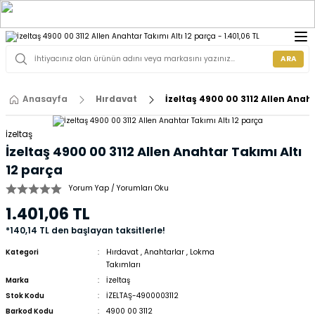
ARA
Anasayfa
Hırdavat
İzeltaş 4900 00 3112 Allen Anaht
İzeltaş
İzeltaş 4900 00 3112 Allen Anahtar Takımı Altı
12 parça
Yorum Yap / Yorumları Oku
1.401,06 TL
*140,14 TL den başlayan taksitlerle!
Kategori
Hırdavat
,
Anahtarlar
,
Lokma
Takımları
Marka
İzeltaş
Stok Kodu
İZELTAŞ-4900003112
Barkod Kodu
4900 00 3112