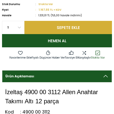
Stok Durumu
Stokta Var
Fiyat
1.167,55 TL + KDV
Havale
1.331,01 TL (%5,00 havale indirimi)
SEPETE EKLE
HEMEN AL
Fiyatı Düşünce Haber Ver
Tavsiye Et
Karşılaştır
Stokta Var
Ürün Açıklaması
İzeltaş 4900 00 3112 Allen Anahtar
Takımı Altı 12 parça
Kod : 4900 00 3112