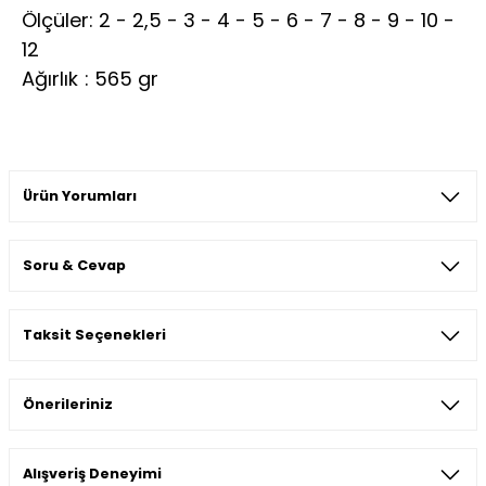
Ölçüler: 2 - 2,5 - 3 - 4 - 5 - 6 - 7 - 8 - 9 - 10 -
12
Ağırlık
: 565 gr
Ürün Yorumları
Soru & Cevap
Bu ürüne ilk yorumu siz yapın!
Taksit Seçenekleri
Yorum Yaz
Ürün hakkında henüz soru sorulmamış.
Önerileriniz
Soru Sor
Bu ürünün fiyat bilgisi, resim, ürün açıklamalarında ve diğer
Alışveriş Deneyimi
konularda yetersiz gördüğünüz noktaları öneri formunu