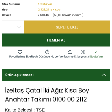
Stok Durumu
Stokta Var
Fiyat
2.323,21 TL + KDV
Havale
2.648,46 TL (%5,00 havale indirimi)
SEPETE EKLE
HEMEN AL
Fiyatı Düşünce Haber Ver
Tavsiye Et
Karşılaştır
Stokta Var
Ürün Açıklaması
İzeltaş Çatal İki Ağız Kısa Boy
Anahtar Takımı 0100 00 2112
Kalite Belgesi : TSE