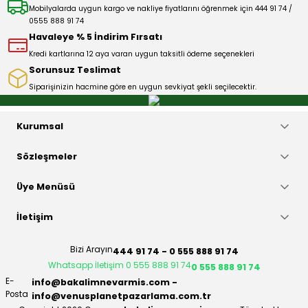
Ürün fiyatı diğer sitelerden daha pahalı.
Mobilyalarda uygun kargo ve nakliye fiyatlarını öğrenmek için 444 91 74 /
0555 888 91 74
Bu ürüne benzer farklı alternatifler olmalı.
Havaleye % 5 İndirim Fırsatı
Kredi kartlarına 12 aya varan uygun taksitli ödeme seçenekleri
Sorunsuz Teslimat
Siparişinizin hacmine göre en uygun sevkiyat şekli seçilecektir.
Gönder
Kurumsal
Sözleşmeler
Üye Menüsü
İletişim
Bizi Arayın
444 91 74 - 0 555 888 91 74
Whatsapp İletişim 0 555 888 91 74
0 555 888 91 74
E-
info@bakalimnevarmis.com -
Posta
info@venusplanetpazarlama.com.tr