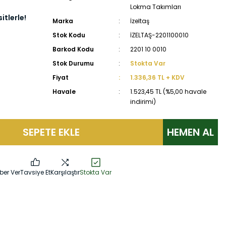
Lokma Takımları
itlerle!
Marka
İzeltaş
Stok Kodu
İZELTAŞ-2201100010
Barkod Kodu
2201 10 0010
Stok Durumu
Stokta Var
Fiyat
1.336,36 TL + KDV
Havale
1.523,45 TL (%5,00 havale
indirimi)
SEPETE EKLE
HEMEN AL
ber Ver
Tavsiye Et
Karşılaştır
Stokta Var