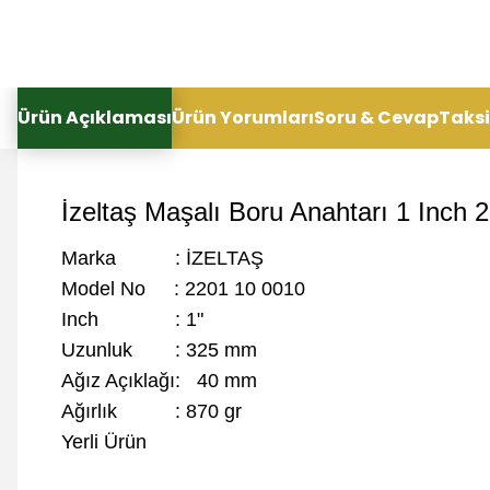
Ürün Açıklaması
Ürün Yorumları
Soru & Cevap
Taksi
İzeltaş Maşalı Boru Anahtarı 1 Inch 
Marka
: İZELTAŞ
Model No
: 2201 10 0010
Inch : 1"
Uzunluk
: 325 mm
Ağız Açıklağı: 40 mm
Ağırlık
: 870 gr
Yerli Ürün