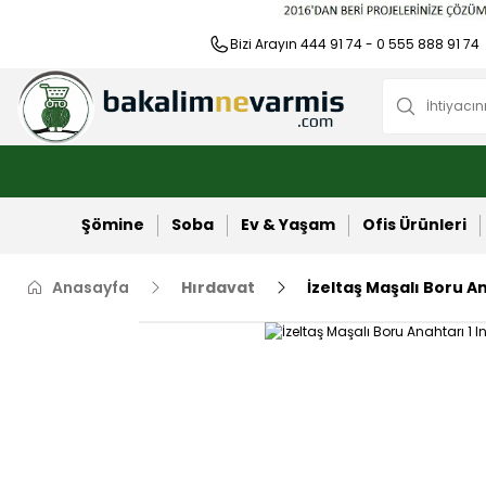
Bizi Arayın 444 91 74 - 0 555 888 91 74
Şömine
Soba
Ev & Yaşam
Ofis Ürünleri
Anasayfa
Hırdavat
İzeltaş Maşalı Boru An