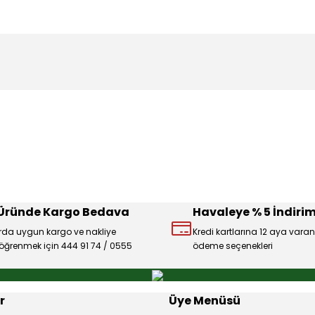
konularda yetersiz gördüğünüz noktaları öneri formunu kullanarak tarafı
Ürün hakkında henüz soru sorulmamış.
Bu ürüne ilk yorumu siz yapın!
Sitemize ilk yorumu siz yapın!
Deneyimini Paylaş
Yorum Yaz
Soru Sor
 Üründe Kargo Bedava
Havaleye % 5 İndirim
rda uygun kargo ve nakliye
Kredi kartlarına 12 aya varan
ı öğrenmek için 444 91 74 / 0555
ödeme seçenekleri
Gönder
r
Üye Menüsü