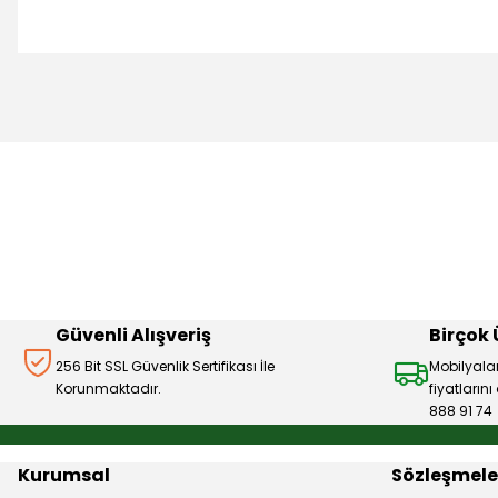
Bu ürünün fiyat bilgisi, resim, ürün açıklamalarında ve diğer 
Görüş ve önerileriniz için teşekkür ederiz.
Ürün resmi kalitesiz, bozuk veya görüntülenemiyor.
Ürün açıklamasında eksik bilgiler bulunuyor.
Ürün bilgilerinde hatalar bulunuyor.
Ürün fiyatı diğer sitelerden daha pahalı.
Bu ürüne benzer farklı alternatifler olmalı.
Güvenli Alışveriş
Birçok
256 Bit SSL Güvenlik Sertifikası İle
Mobilyala
Korunmaktadır.
fiyatların
888 91 74
Kurumsal
Sözleşmele