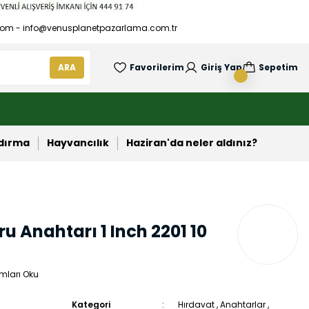
om - info@venusplanetpazarlama.com.tr
ARA
Favorilerim
Giriş Yap
Sepetim
ndırma
Hayvancılık
Haziran'da neler aldınız?
ru Anahtarı 1 Inch 2201 10
mları Oku
Kategori
Hırdavat
,
Anahtarlar
,