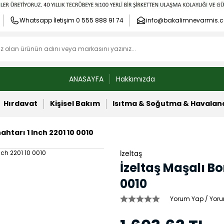
Whatsapp İletişim 0 555 888 91 74
info@bakalimnevarmis.c
ANASAYFA
Hakkımızda
Hırdavat
Kişisel Bakım
Isıtma & Soğutma & Havala
ahtarı 1 Inch 2201 10 0010
İzeltaş
İzeltaş Maşalı Bo
0010
Yorum Yap / Yoru