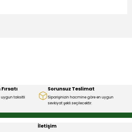
mıza iletebilirsiniz.
 Fırsatı
Sorunsuz Teslimat
 uygun taksitli
Siparişinizin hacmine göre en uygun
sevkiyat şekli seçilecektir.
İletişim