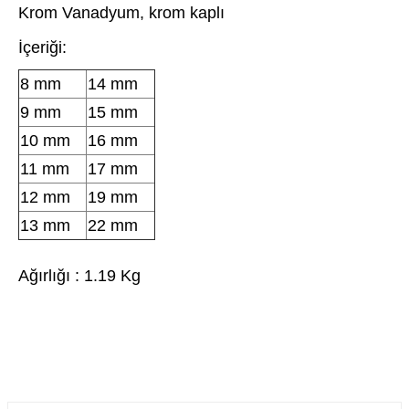
Krom Vanadyum, krom kaplı
İçeriği:
8 mm
14 mm
9 mm
15 mm
10 mm
16 mm
11 mm
17 mm
12 mm
19 mm
13 mm
22 mm
Ağırlığı : 1.19 Kg