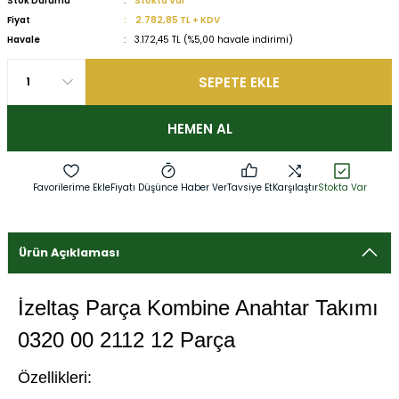
Stok Durumu
Stokta Var
Fiyat
2.782,85 TL + KDV
Havale
3.172,45 TL (%5,00 havale indirimi)
SEPETE EKLE
HEMEN AL
Fiyatı Düşünce Haber Ver
Tavsiye Et
Karşılaştır
Stokta Var
Ürün Açıklaması
İzeltaş Parça Kombine Anahtar Takımı
0320 00 2112 12 Parça
Özellikleri: