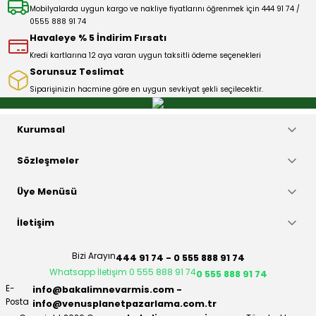
Ürün fiyatı diğer sitelerden daha pahalı.
Mobilyalarda uygun kargo ve nakliye fiyatlarını öğrenmek için 444 91 74 /
0555 888 91 74
Bu ürüne benzer farklı alternatifler olmalı.
Havaleye % 5 İndirim Fırsatı
Kredi kartlarına 12 aya varan uygun taksitli ödeme seçenekleri
Sorunsuz Teslimat
Siparişinizin hacmine göre en uygun sevkiyat şekli seçilecektir.
Gönder
Kurumsal
Sözleşmeler
Üye Menüsü
İletişim
Bizi Arayın
444 91 74 - 0 555 888 91 74
Whatsapp İletişim 0 555 888 91 74
0 555 888 91 74
E-
info@bakalimnevarmis.com -
Posta
info@venusplanetpazarlama.com.tr