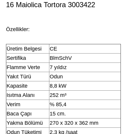
16 Maiolica Tortora 3003422
Özellikler:
Üretim Belgesi
CE
Sertifika
BlmSchV
Flamme Verte
7 yıldız
Yakıt Türü
Odun
Kapasite
8,8 kW
Isıtma Alanı
252 m³
Verim
% 85,4
Baca Çapı
15 cm.
Yakma Bölümü
270 x 320 x 362 mm
Odun Tüketimi
2,3 kg /saat