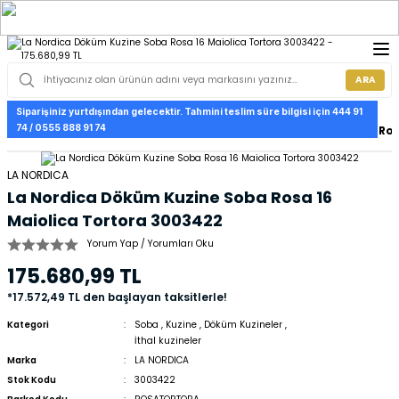
ARA
Siparişiniz yurtdışından gelecektir. Tahmini teslim süre bilgisi için 444 91
74 / 0555 888 91 74
Anasayfa
Soba
La Nordica Döküm Kuzine Soba Ros
LA NORDICA
La Nordica Döküm Kuzine Soba Rosa 16
Maiolica Tortora 3003422
Yorum Yap / Yorumları Oku
175.680,99 TL
*17.572,49 TL den başlayan taksitlerle!
Kategori
Soba
,
Kuzine
,
Döküm Kuzineler
,
İthal kuzineler
Marka
LA NORDICA
Stok Kodu
3003422