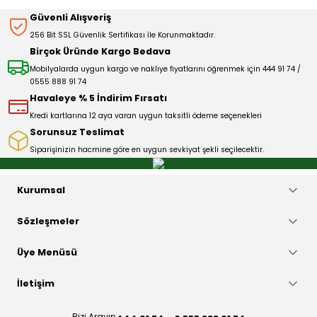
Ürün resmi kalitesiz, bozuk veya görüntülenemiyor.
Güvenli Alışveriş
Ürün açıklamasında eksik bilgiler bulunuyor.
256 Bit SSL Güvenlik Sertifikası İle Korunmaktadır.
Deneyimini Paylaş
Ürün bilgilerinde hatalar bulunuyor.
Birçok Üründe Kargo Bedava
Ürün fiyatı diğer sitelerden daha pahalı.
Mobilyalarda uygun kargo ve nakliye fiyatlarını öğrenmek için 444 91 74 /
0555 888 91 74
Bu ürüne benzer farklı alternatifler olmalı.
Havaleye % 5 İndirim Fırsatı
Kredi kartlarına 12 aya varan uygun taksitli ödeme seçenekleri
Sorunsuz Teslimat
Siparişinizin hacmine göre en uygun sevkiyat şekli seçilecektir.
Gönder
Kurumsal
Sözleşmeler
Üye Menüsü
İletişim