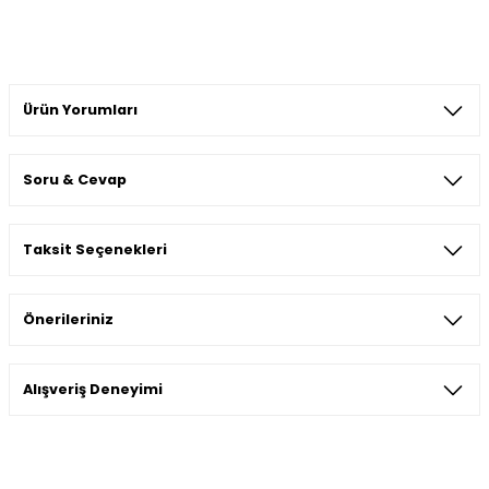
Ürün Yorumları
Soru & Cevap
Bu ürüne ilk yorumu siz yapın!
Taksit Seçenekleri
Yorum Yaz
Ürün hakkında henüz soru sorulmamış.
Önerileriniz
Soru Sor
Bu ürünün fiyat bilgisi, resim, ürün açıklamalarında ve diğer
Alışveriş Deneyimi
konularda yetersiz gördüğünüz noktaları öneri formunu
kullanarak tarafımıza iletebilirsiniz.
Görüş ve önerileriniz için teşekkür ederiz.
Sitemize ilk yorumu siz yapın!