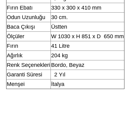
Fırın Ebatı
330 x 300 x 410 mm
Odun Uzunluğu
30 cm.
Baca Çıkışı
Üstten
Ölçüler
W 1030 x H 851 x D 650 mm
Fırın
41 Litre
Ağırlık
204 kg
Renk Seçenekleri
Bordo, Beyaz
Garanti Süresi
2 Yıl
Menşei
İtalya