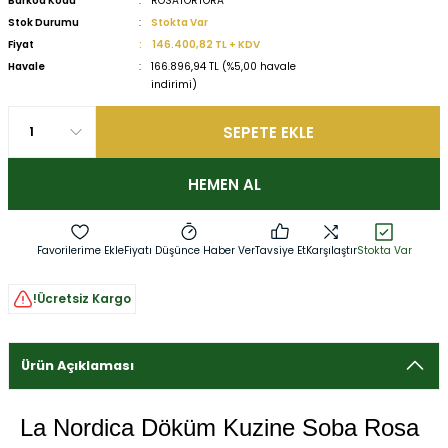
Barkod Kodu
ROSATORTORA
Stok Durumu
Stokta Var
Fiyat
146.400,82 TL + KDV
Havale
166.896,94 TL (%5,00 havale
indirimi)
SEPETE EKLE
HEMEN AL
Fiyatı Düşünce Haber Ver
Tavsiye Et
Karşılaştır
Stokta Var
!Ücretsiz Kargo
Ürün Açıklaması
La Nordica Döküm Kuzine Soba Rosa