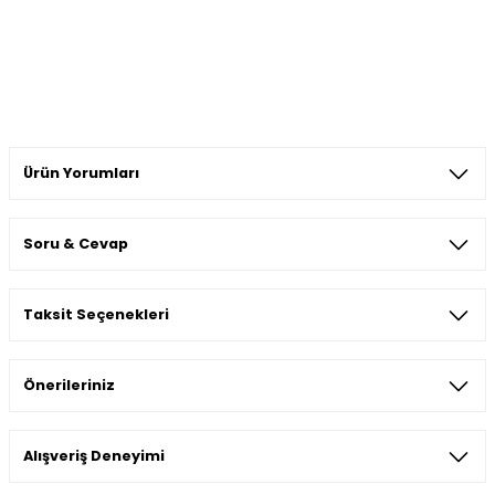
Ürün Yorumları
Soru & Cevap
Bu ürüne ilk yorumu siz yapın!
Taksit Seçenekleri
Yorum Yaz
Ürün hakkında henüz soru sorulmamış.
Önerileriniz
Soru Sor
Bu ürünün fiyat bilgisi, resim, ürün açıklamalarında ve diğer
Alışveriş Deneyimi
konularda yetersiz gördüğünüz noktaları öneri formunu
kullanarak tarafımıza iletebilirsiniz.