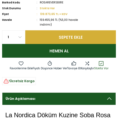
Barkod Kodu
ROSAREVERSEKRE
Stok Durumu
Stokta Var
Fiyat
139.873,65 TL + KDV
Havale
159.455,96 TL (%5,00 havale
indirimi)
SEPETE EKLE
HEMEN AL
Fiyatı Düşünce Haber Ver
Tavsiye Et
Karşılaştır
Stokta Var
!Ücretsiz Kargo
Ürün Açıklaması
La Nordica Döküm Kuzine Soba
Rosa