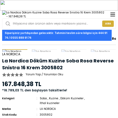
ARA
Siparişiniz yurtdışından gelecektir. Tahmini teslim süre bilgisi için 444 91
74 / 0555 888 91 74
Anasayfa
Soba
La Nordica Döküm Kuzine Soba Ros
LA NORDICA
La Nordica Döküm Kuzine Soba Rosa Reverse
Snistra 16 Krem 3005802
Yorum Yap / Yorumları Oku
167.848,38 TL
*16.789,03 TL den başlayan taksitlerle!
Kategori
Soba
,
Kuzine
,
Döküm Kuzineler
,
İthal kuzineler
Marka
LA NORDICA
Stok Kodu
3005802