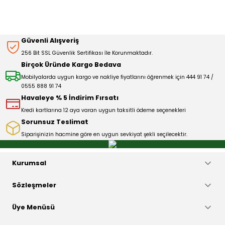
Görüş ve önerileriniz için teşekkür ederiz.
Sitemize ilk yorumu siz yapın!
Ürün resmi kalitesiz, bozuk veya görüntülenemiyor.
Güvenli Alışveriş
Ürün açıklamasında eksik bilgiler bulunuyor.
256 Bit SSL Güvenlik Sertifikası İle Korunmaktadır.
Deneyimini Paylaş
Ürün bilgilerinde hatalar bulunuyor.
Birçok Üründe Kargo Bedava
Ürün fiyatı diğer sitelerden daha pahalı.
Mobilyalarda uygun kargo ve nakliye fiyatlarını öğrenmek için 444 91 74 /
0555 888 91 74
Bu ürüne benzer farklı alternatifler olmalı.
Havaleye % 5 İndirim Fırsatı
Kredi kartlarına 12 aya varan uygun taksitli ödeme seçenekleri
Sorunsuz Teslimat
Siparişinizin hacmine göre en uygun sevkiyat şekli seçilecektir.
Gönder
Kurumsal
Sözleşmeler
Üye Menüsü