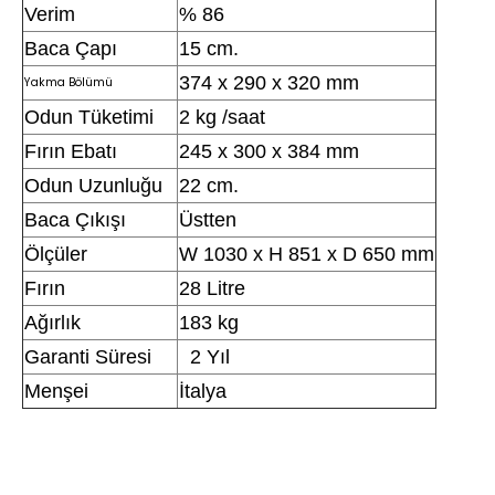
Verim
% 86
Baca Çapı
15 cm.
374 x 290 x 320 mm
Yakma Bölümü
Odun Tüketimi
2 kg /saat
Fırın Ebatı
245 x 300 x 384 mm
Odun Uzunluğu
22 cm.
Baca Çıkışı
Üstten
Ölçüler
W 1030 x H 851 x D 650 mm
Fırın
28 Litre
Ağırlık
183 kg
Garanti Süresi
2 Yıl
Menşei
İtalya