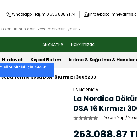
Whatsapp İletişim 0 555 888 91 74
info@bakalimnevarmis.c
ANASAYFA
Hakkımızda
Hırdavat
Kişisel Bakım
Isıtma & Soğutma & Havala
m süre bilgisi için 444 91
 Soba Termo Rosa DSA 16 Kırmızı 3005200
LA NORDICA
La Nordica Dökü
DSA 16 Kırmızı 3
Yorum Yap / Yoru
253.088,87 T