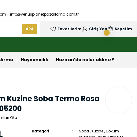
om - info@venusplanetpazarlama.com.tr
ARA
Favorilerim
Giriş Yap
Sepetim
ndırma
Hayvancılık
Haziran'da neler aldınız?
m Kuzine Soba Termo Rosa
005200
mları Oku
L
Kategori
Soba
,
Kuzine
,
Döküm