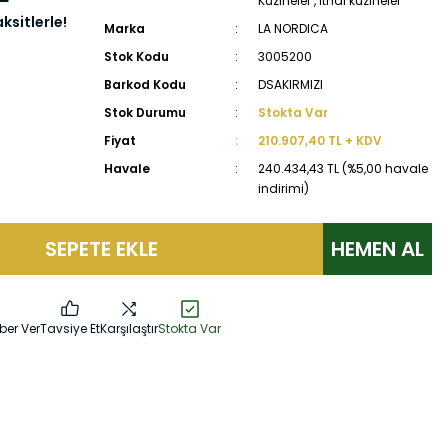
Kuzineler
,
İthal kuzineler
ksitlerle!
Marka
LA NORDICA
Stok Kodu
3005200
Barkod Kodu
DSAKIRMIZI
Stok Durumu
Stokta Var
Fiyat
210.907,40 TL + KDV
Havale
240.434,43 TL (%5,00 havale
indirimi)
SEPETE EKLE
HEMEN AL
ber Ver
Tavsiye Et
Karşılaştır
Stokta Var