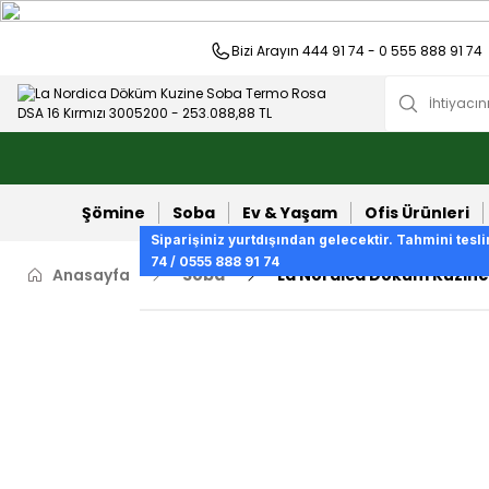
Bizi Arayın 444 91 74 - 0 555 888 91 74
Şömine
Soba
Ev & Yaşam
Ofis Ürünleri
Siparişiniz yurtdışından gelecektir. Tahmini tesli
74 / 0555 888 91 74
Anasayfa
Soba
La Nordica Döküm Kuzine