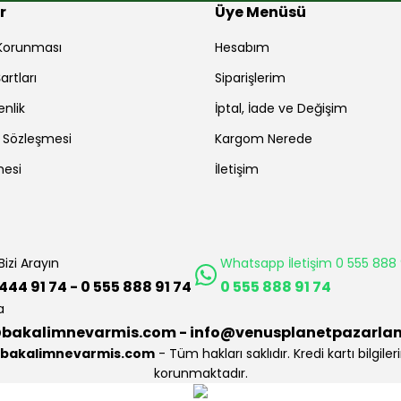
r
Üye Menüsü
r Korunması
Hesabım
artları
Siparişlerim
enlik
İptal, İade ve Değişim
ş Sözleşmesi
Kargom Nerede
mesi
İletişim
Bizi Arayın
Whatsapp İletişim 0 555 888 
444 91 74 - 0 555 888 91 74
0 555 888 91 74
a
bakalimnevarmis.com - info@venusplanetpazarla
bakalimnevarmis.com
- Tüm hakları saklıdır. Kredi kartı bilgileri
korunmaktadır.