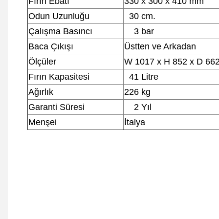
Fırın Ebatı
330 x 300 x 410 mm
Odun Uzunluğu
30 cm.
Çalışma Basıncı
3 bar
Baca Çıkışı
Üstten ve Arkadan
Ölçüler
W 1017 x H 852 x D 6
Fırın Kapasitesi
41 Litre
Ağırlık
226 kg
Garanti Süresi
2 Yıl
Menşei
İtalya