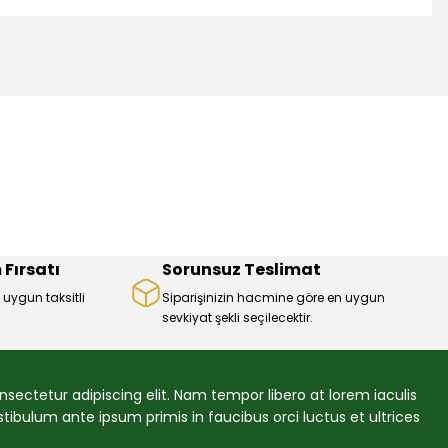
mıza iletebilirsiniz.
 Fırsatı
Sorunsuz Teslimat
 uygun taksitli
Siparişinizin hacmine göre en uygun
sevkiyat şekli seçilecektir.
sectetur adipiscing elit. Nam tempor libero at lorem iaculis
ibulum ante ipsum primis in faucibus orci luctus et ultrices