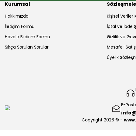
Kurumsal
Sözleşmele
Hakkımızda
Kişisel Verile
İletişim Formu
İptal ve İade Ş
Havale Bildirim Formu
Gizlilik ve Güv
Sıkça Sorulan Sorular
Mesafeli Satı
Üyelik Sözleş
E-Post
info@
Copyright 2026 © -
www.