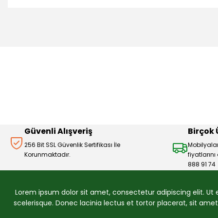
Bu ürünün fiyat bilgisi, resim, ürün açıklamalarında ve diğer 
Görüş ve önerileriniz için teşekkür ederiz.
Ürün resmi kalitesiz, bozuk veya görüntülenemiyor.
Ürün açıklamasında eksik bilgiler bulunuyor.
Ürün bilgilerinde hatalar bulunuyor.
Ürün fiyatı diğer sitelerden daha pahalı.
Bu ürüne benzer farklı alternatifler olmalı.
Güvenli Alışveriş
Birçok
256 Bit SSL Güvenlik Sertifikası İle
Mobilyala
Korunmaktadır.
fiyatların
888 91 74
Lorem ipsum dolor sit amet, consectetur adipiscing elit. Ut
scelerisque. Donec lacinia lectus et tortor placerat, sit am