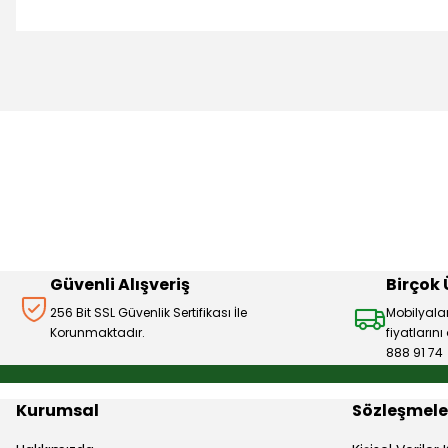
Bu ürünün fiyat bilgisi, resim, ürün açıklamalarında ve diğer 
Görüş ve önerileriniz için teşekkür ederiz.
Ürün resmi kalitesiz, bozuk veya görüntülenemiyor.
Ürün açıklamasında eksik bilgiler bulunuyor.
Ürün bilgilerinde hatalar bulunuyor.
Ürün fiyatı diğer sitelerden daha pahalı.
Bu ürüne benzer farklı alternatifler olmalı.
Güvenli Alışveriş
Birçok
256 Bit SSL Güvenlik Sertifikası İle
Mobilyala
Korunmaktadır.
fiyatların
888 91 74
Kurumsal
Sözleşmele