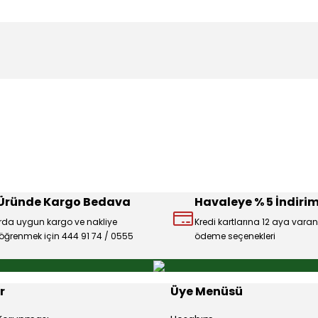
konularda yetersiz gördüğünüz noktaları öneri formunu kullanarak tarafı
Ürün hakkında henüz soru sorulmamış.
Bu ürüne ilk yorumu siz yapın!
Sitemize ilk yorumu siz yapın!
Deneyimini Paylaş
Yorum Yaz
Soru Sor
 Üründe Kargo Bedava
Havaleye % 5 İndirim
rda uygun kargo ve nakliye
Kredi kartlarına 12 aya varan
ı öğrenmek için 444 91 74 / 0555
ödeme seçenekleri
Gönder
r
Üye Menüsü