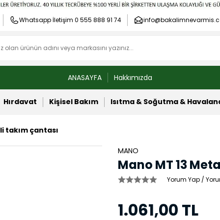
Whatsapp İletişim 0 555 888 91 74
info@bakalimnevarmis.c
ANASAYFA
Hakkımızda
Hırdavat
Kişisel Bakım
Isıtma & Soğutma & Havala
li takım çantası
MANO
Mano MT 13 Metal 
Yorum Yap / Yoru
1.061,00 TL