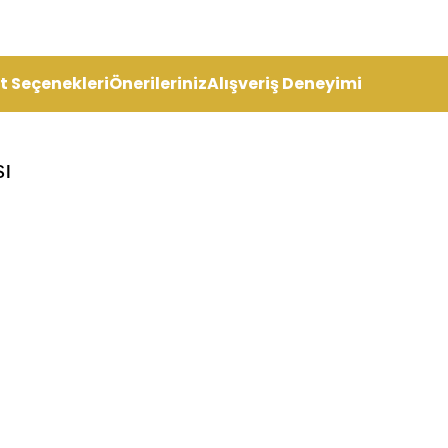
t Seçenekleri
Önerileriniz
Alışveriş Deneyimi
sı