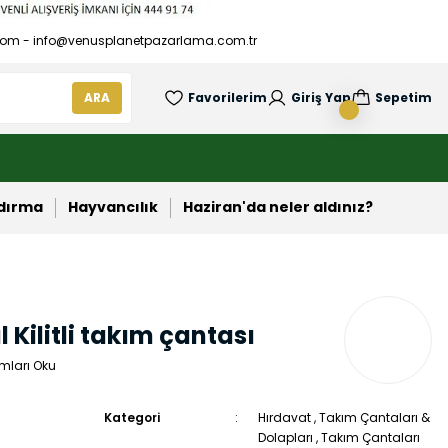
om - info@venusplanetpazarlama.com.tr
ARA
Favorilerim
Giriş Yap
Sepetim
ndırma
Hayvancılık
Haziran'da neler aldınız?
Kilitli takım çantası
mları Oku
Kategori
Hırdavat
,
Takım Çantaları &
Dolapları
,
Takım Çantaları