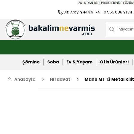
Bizi Arayın 444 91 74 - 0 555 888 91 74
Şömine
Soba
Ev & Yaşam
Ofis Ürünleri
Anasayfa
Hırdavat
Mano MT 13 Metal Kilit