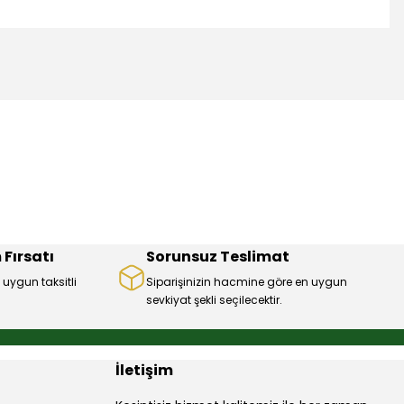
mıza iletebilirsiniz.
 Fırsatı
Sorunsuz Teslimat
 uygun taksitli
Siparişinizin hacmine göre en uygun
sevkiyat şekli seçilecektir.
İletişim