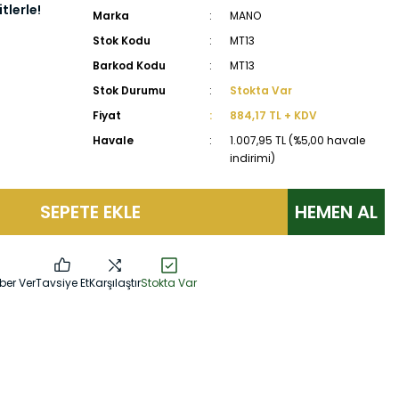
tlerle!
Marka
MANO
Stok Kodu
MT13
Barkod Kodu
MT13
Stok Durumu
Stokta Var
Fiyat
884,17 TL + KDV
Havale
1.007,95 TL (%5,00 havale
indirimi)
SEPETE EKLE
HEMEN AL
ber Ver
Tavsiye Et
Karşılaştır
Stokta Var