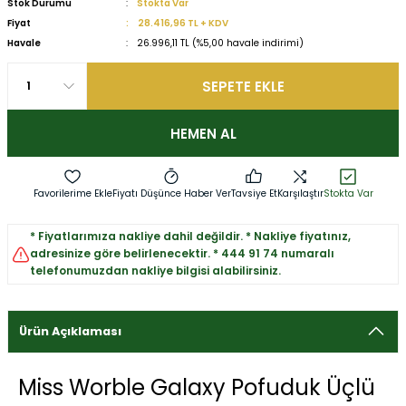
Stok Durumu
Stokta Var
Fiyat
28.416,96 TL + KDV
Havale
26.996,11 TL (%5,00 havale indirimi)
SEPETE EKLE
HEMEN AL
Fiyatı Düşünce Haber Ver
Tavsiye Et
Karşılaştır
Stokta Var
* Fiyatlarımıza nakliye dahil değildir. * Nakliye fiyatınız,
adresinize göre belirlenecektir. * 444 91 74 numaralı
telefonumuzdan nakliye bilgisi alabilirsiniz.
Ürün Açıklaması
Miss Worble Galaxy Pofuduk Üçlü