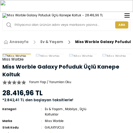
ARA
Anasayfa
Ev & Yaşam
Miss Worble Galaxy Pofuduk
Miss Worble
Miss Worble Galaxy Pofuduk Üçlü Kanepe
Koltuk
Yorum Yap / Yorumları Oku
28.416,96 TL
*2.842,41 TL den başlayan taksitlerle!
Kategori
Ev & Yaşam
,
Mobilya
,
Üçlü
Koltuklar
Marka
Miss Worble
Stok Kodu
GALAXYUCLU