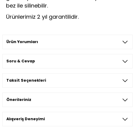
bez ile silinebilir.
Ürünlerimiz 2 yıl garantilidir.
Ürün Yorumları
Soru & Cevap
Bu ürüne ilk yorumu siz yapın!
Taksit Seçenekleri
Yorum Yaz
Ürün hakkında henüz soru sorulmamış.
Önerileriniz
Soru Sor
Bu ürünün fiyat bilgisi, resim, ürün açıklamalarında ve diğer
Alışveriş Deneyimi
konularda yetersiz gördüğünüz noktaları öneri formunu
kullanarak tarafımıza iletebilirsiniz.
Görüş ve önerileriniz için teşekkür ederiz.