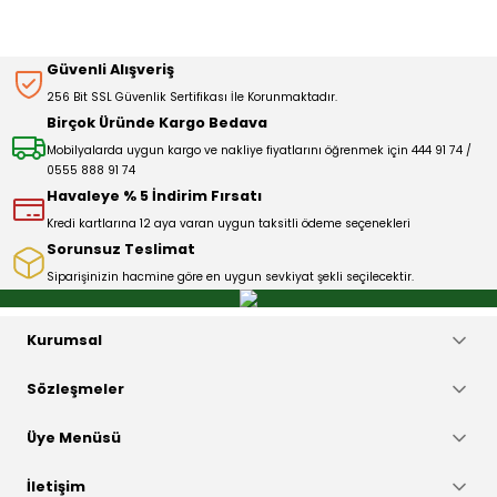
Sitemize ilk yorumu siz yapın!
Ürün resmi kalitesiz, bozuk veya görüntülenemiyor.
Güvenli Alışveriş
Ürün açıklamasında eksik bilgiler bulunuyor.
256 Bit SSL Güvenlik Sertifikası İle Korunmaktadır.
Deneyimini Paylaş
Ürün bilgilerinde hatalar bulunuyor.
Birçok Üründe Kargo Bedava
Ürün fiyatı diğer sitelerden daha pahalı.
Mobilyalarda uygun kargo ve nakliye fiyatlarını öğrenmek için 444 91 74 /
0555 888 91 74
Bu ürüne benzer farklı alternatifler olmalı.
Havaleye % 5 İndirim Fırsatı
Kredi kartlarına 12 aya varan uygun taksitli ödeme seçenekleri
Sorunsuz Teslimat
Siparişinizin hacmine göre en uygun sevkiyat şekli seçilecektir.
Gönder
Kurumsal
Sözleşmeler
Üye Menüsü
İletişim