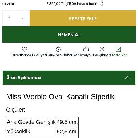
Havale
5.320,00 TL (%5,00 havale indirimi)
SEPETE EKLE
HEMEN AL
Fiyatı Düşünce Haber Ver
Tavsiye Et
Karşılaştır
Stokta Var
Ürün Açıklaması
Miss Worble Oval Kanatlı Siperlik
Ölçüler:
Ana Gövde Genişlik
49,5 cm.
Yükseklik
52,5 cm.