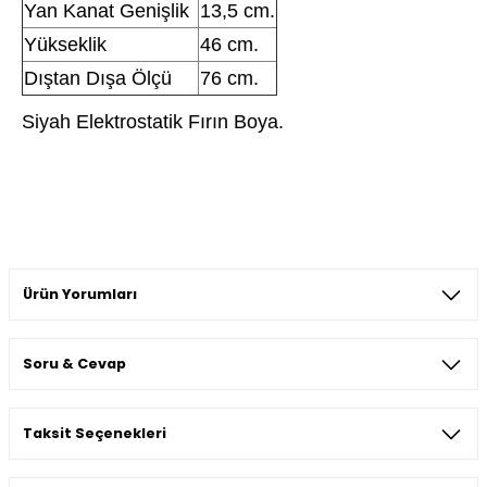
Yan Kanat Genişlik
13,5 cm.
Yükseklik
46 cm.
Dıştan Dışa Ölçü
76 cm.
Siyah Elektrostatik Fırın Boya.
Ürün Yorumları
Soru & Cevap
Bu ürüne ilk yorumu siz yapın!
Taksit Seçenekleri
Yorum Yaz
Ürün hakkında henüz soru sorulmamış.