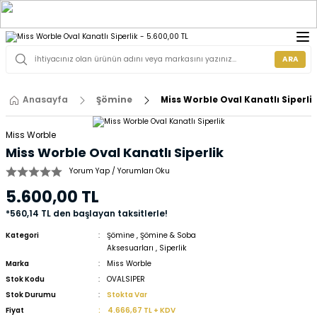
ARA
Anasayfa
Şömine
Miss Worble Oval Kanatlı Siperli
Miss Worble
Miss Worble Oval Kanatlı Siperlik
Yorum Yap / Yorumları Oku
5.600,00 TL
*560,14 TL den başlayan taksitlerle!
Kategori
Şömine
,
Şömine & Soba
Aksesuarları
,
Siperlik
Marka
Miss Worble
Stok Kodu
OVALSIPER
Stok Durumu
Stokta Var
Fiyat
4.666,67 TL + KDV