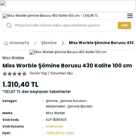
ARA
Anasayfa
Şömine
Miss Worble Şömine Borusu 430 
Miss Worble
Miss Worble Şömine Borusu 430 Kalite 100 cm
Yorum Yap / Yorumları Oku
1.310,40 TL
*131,07 TL den başlayan taksitlerle!
Kategori
Şömine
,
Şömine Kurulum
Malzemeleri
,
Şömine Boruları
Marka
Miss Worble
Stok Kodu
ALP-BORU100
Stok Durumu
Stokta Var
Fiyat
1.092,00 TL + KDV