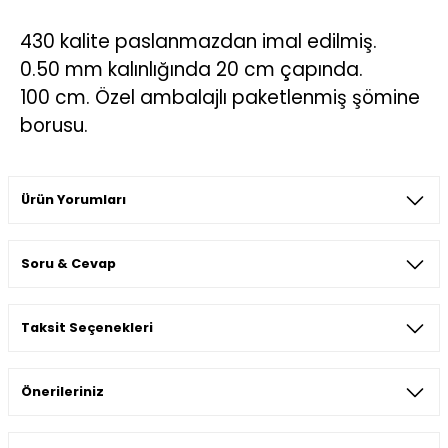
430 kalite paslanmazdan imal edilmiş.
0.50 mm kalınlığında 20 cm çapında.
100 cm. Özel ambalajlı paketlenmiş şömine
borusu.
Ürün Yorumları
Soru & Cevap
Bu ürüne ilk yorumu siz yapın!
Taksit Seçenekleri
Yorum Yaz
Ürün hakkında henüz soru sorulmamış.
Önerileriniz
Soru Sor
Bu ürünün fiyat bilgisi, resim, ürün açıklamalarında ve diğer