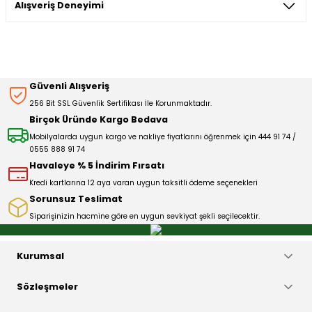
Alışveriş Deneyimi
konularda yetersiz gördüğünüz noktaları öneri formunu
kullanarak tarafımıza iletebilirsiniz.
Görüş ve önerileriniz için teşekkür ederiz.
Sitemize ilk yorumu siz yapın!
Ürün resmi kalitesiz, bozuk veya görüntülenemiyor.
Güvenli Alışveriş
Ürün açıklamasında eksik bilgiler bulunuyor.
256 Bit SSL Güvenlik Sertifikası İle Korunmaktadır.
Deneyimini Paylaş
Ürün bilgilerinde hatalar bulunuyor.
Birçok Üründe Kargo Bedava
Ürün fiyatı diğer sitelerden daha pahalı.
Mobilyalarda uygun kargo ve nakliye fiyatlarını öğrenmek için 444 91 74 /
0555 888 91 74
Bu ürüne benzer farklı alternatifler olmalı.
Havaleye % 5 İndirim Fırsatı
Kredi kartlarına 12 aya varan uygun taksitli ödeme seçenekleri
Sorunsuz Teslimat
Siparişinizin hacmine göre en uygun sevkiyat şekli seçilecektir.
Gönder
Kurumsal
Sözleşmeler