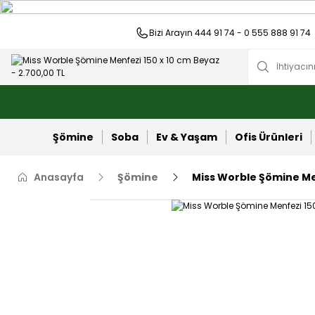
Bizi Arayın 444 91 74 - 0 555 888 91 74
Şömine
Soba
Ev & Yaşam
Ofis Ürünleri
Anasayfa
Şömine
Miss Worble Şömine Me