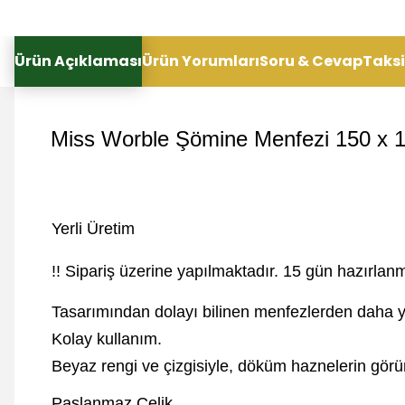
Ürün Açıklaması
Ürün Yorumları
Soru & Cevap
Taksi
Miss Worble Şömine Menfezi 150 x 
Yerli Üretim
!! Sipariş üzerine yapılmaktadır. 15 gün hazırlanm
Tasarımından dolayı bilinen menfezlerden daha yü
Kolay kullanım.
Beyaz rengi ve çizgisiyle, döküm haznelerin görün
Paslanmaz Çelik