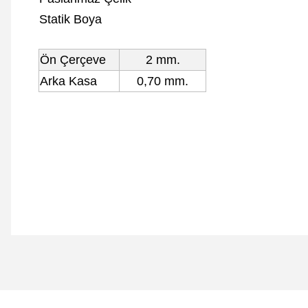
Statik Boya
Ön Çerçeve
2 mm.
Arka Kasa
0,70 mm.
Bu ürünün fiyat bilgisi, resim, ürün açıklamalarında ve diğer 
Görüş ve önerileriniz için teşekkür ederiz.