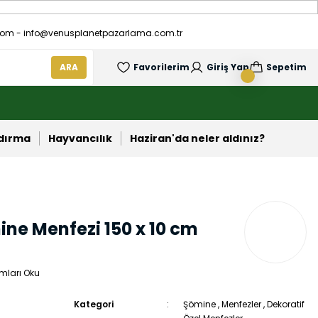
om - info@venusplanetpazarlama.com.tr
ARA
Favorilerim
Giriş Yap
Sepetim
ndırma
Hayvancılık
Haziran'da neler aldınız?
ne Menfezi 150 x 10 cm
mları Oku
Kategori
Şömine
,
Menfezler
,
Dekoratif