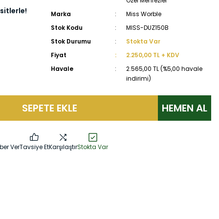
Özel Menfezler
itlerle!
Marka
Miss Worble
Stok Kodu
MISS-DUZ150B
Stok Durumu
Stokta Var
Fiyat
2.250,00 TL + KDV
Havale
2.565,00 TL (%5,00 havale
indirimi)
SEPETE EKLE
HEMEN AL
ber Ver
Tavsiye Et
Karşılaştır
Stokta Var