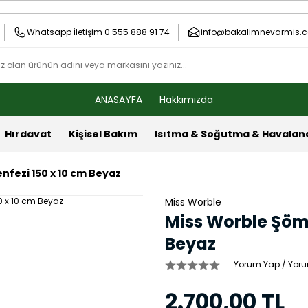
Whatsapp İletişim 0 555 888 91 74
info@bakalimnevarmis.c
ANASAYFA
Hakkımızda
Hırdavat
Kişisel Bakım
Isıtma & Soğutma & Havala
nfezi 150 x 10 cm Beyaz
Miss Worble
Miss Worble Şömi
Beyaz
Yorum Yap / Yoru
2.700,00 TL