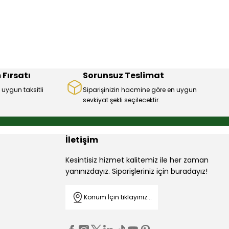
 Fırsatı
Sorunsuz Teslimat
 uygun taksitli
Siparişinizin hacmine göre en uygun
sevkiyat şekli seçilecektir.
İletişim
Kesintisiz hizmet kalitemiz ile her zaman
yanınızdayız. Siparişleriniz için buradayız!
Konum İçin tıklayınız...