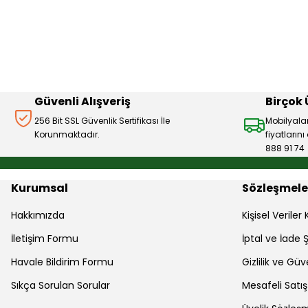
Ürün resmi kalitesiz, bozuk veya görüntülenemiyor.
Ürün açıklamasında eksik bilgiler bulunuyor.
Ürün bilgilerinde hatalar bulunuyor.
Ürün fiyatı diğer sitelerden daha pahalı.
Bu ürüne benzer farklı alternatifler olmalı.
Güvenli Alışveriş
Birçok
256 Bit SSL Güvenlik Sertifikası İle
Mobilyala
Korunmaktadır.
fiyatların
888 91 74
Kurumsal
Sözleşmele
Hakkımızda
Kişisel Verile
İletişim Formu
İptal ve İade Ş
Havale Bildirim Formu
Gizlilik ve Güv
Sıkça Sorulan Sorular
Mesafeli Satı