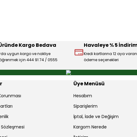
Deneyimini Paylaş
Yorum Yaz
Soru Sor
 Üründe Kargo Bedava
Havaleye % 5 İndirim
rda uygun kargo ve nakliye
Kredi kartlarına 12 aya varan
ı öğrenmek için 444 91 74 / 0555
ödeme seçenekleri
Gönder
r
Üye Menüsü
r Korunması
Hesabım
artları
Siparişlerim
enlik
İptal, İade ve Değişim
ş Sözleşmesi
Kargom Nerede