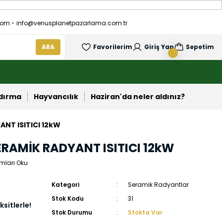
om - info@venusplanetpazarlama.com.tr
ARA
Favorilerim
Giriş Yap
Sepetim
ndırma
Hayvancılık
Haziran'da neler aldınız?
ANT ISITICI 12kW
ERAMİK RADYANT ISITICI 12kW
mları Oku
Kategori
Seramik Radyantlar
Stok Kodu
31
sitlerle!
Stok Durumu
Stokta Var