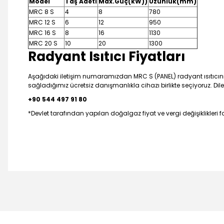
Model
Taş Adeti
Max.Güç(kW))
Uzunluk(mm)
MRC 8 S
4
8
780
MRC 12 S
6
12
950
MRC 16 S
8
16
1130
MRC 20 S
10
20
1300
Radyant Isıtıcı Fiyatları
Aşağıdaki iletişim numaramızdan MRC S (PANEL) radyant ısıtıcının 
sağladığımız ücretsiz danışmanlıkla cihazı birlikte seçiyoruz. Dil
+90 544 497 91 80
*Devlet tarafından yapılan doğalgaz fiyat ve vergi değişiklikleri fa
Bu ürünün fiyat bilgisi, resim, ürün açıklamalarında ve diğer 
Görüş ve önerileriniz için teşekkür ederiz.