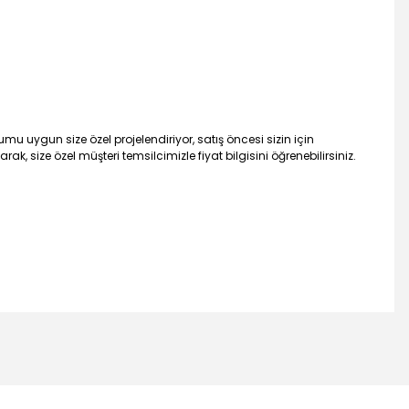
u uygun size özel projelendiriyor, satış öncesi sizin için
, size özel müşteri temsilcimizle fiyat bilgisini öğrenebilirsiniz.
mıza iletebilirsiniz.