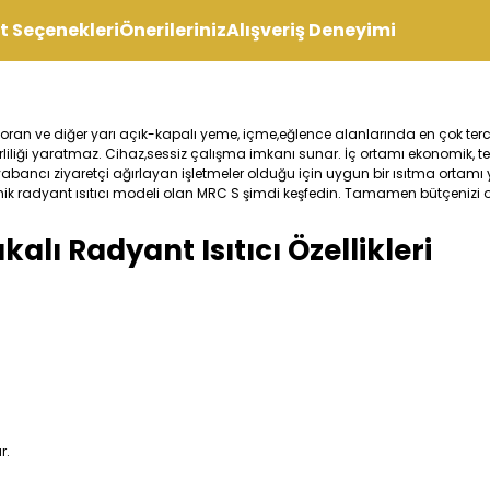
t Seçenekleri
Önerileriniz
Alışveriş Deneyimi
oran ve diğer yarı açık-kapalı yeme, içme,eğlence alanlarında en çok tercih
liği yaratmaz. Cihaz,sessiz çalışma imkanı sunar. İç ortamı ekonomik, tem
i yabancı ziyaretçi ağırlayan işletmeler olduğu için uygun bir ısıtma ortam
ramik radyant ısıtıcı modeli olan MRC S şimdi keşfedin. Tamamen bütçeniz
ı Radyant Isıtıcı Özellikleri
r.