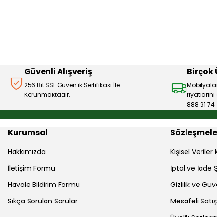
Ürün resmi kalitesiz, bozuk veya görüntülenemiyor.
Ürün açıklamasında eksik bilgiler bulunuyor.
Ürün bilgilerinde hatalar bulunuyor.
Ürün fiyatı diğer sitelerden daha pahalı.
Bu ürüne benzer farklı alternatifler olmalı.
Güvenli Alışveriş
Birçok
256 Bit SSL Güvenlik Sertifikası İle
Mobilyala
Korunmaktadır.
fiyatların
888 91 74
Kurumsal
Sözleşmele
Hakkımızda
Kişisel Verile
İletişim Formu
İptal ve İade Ş
Havale Bildirim Formu
Gizlilik ve Güv
Sıkça Sorulan Sorular
Mesafeli Satı