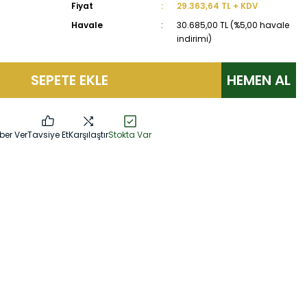
Fiyat
29.363,64 TL + KDV
Havale
30.685,00 TL (%5,00 havale
indirimi)
SEPETE EKLE
HEMEN AL
ber Ver
Tavsiye Et
Karşılaştır
Stokta Var