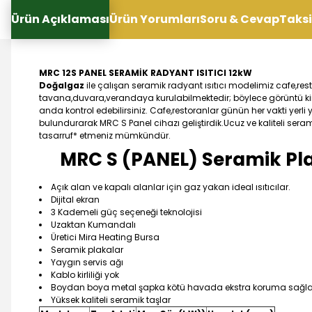
Ürün Açıklaması
Ürün Yorumları
Soru & Cevap
Taksi
MRC 12S PANEL SERAMİK RADYANT ISITICI 12kW
Doğalgaz
ile çalışan seramik radyant ısıtıcı modelimiz cafe,rest
tavana,duvara,verandaya kurulabilmektedir; böylece görüntü kirli
anda kontrol edebilirsiniz. Cafe,restoranlar günün her vakti yerl
bulundurarak MRC S Panel cihazı geliştirdik.Ucuz ve kaliteli se
tasarruf* etmeniz mümkündür.
MRC S (PANEL) Seramik Plakal
Açık alan ve kapalı alanlar için gaz yakan ideal ısıtıcılar.
Dijital ekran
3 Kademeli güç seçeneği teknolojisi
Uzaktan Kumandalı
Üretici Mira Heating Bursa
Seramik plakalar
Yaygın servis ağı
Kablo kirliliği yok
Boydan boya metal şapka kötü havada ekstra koruma sağla
Yüksek kaliteli seramik taşlar