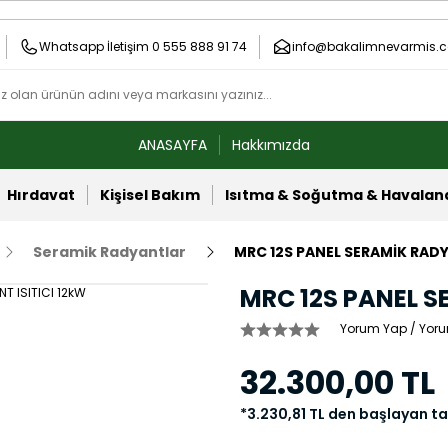
Whatsapp İletişim 0 555 888 91 74
info@bakalimnevarmis.c
ANASAYFA
Hakkımızda
Hırdavat
Kişisel Bakım
Isıtma & Soğutma & Havala
Seramik Radyantlar
MRC 12S PANEL SERAMİK RADY
MRC 12S PANEL S
Yorum Yap / Yoru
32.300,00 TL
*3.230,81 TL den başlayan tak