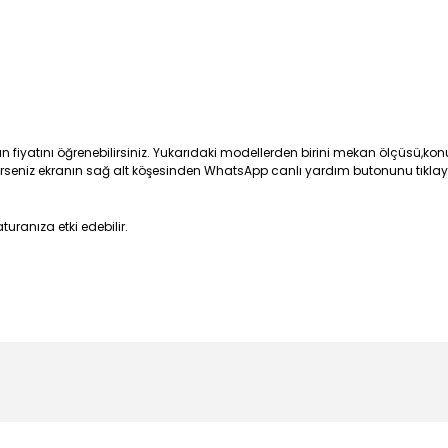
fiyatını öğrenebilirsiniz. Yukarıdaki modellerden birini mekan ölçüsü,konum
erseniz ekranın sağ alt köşesinden WhatsApp canlı yardım butonunu tıklayarak
turanıza etki edebilir.
konularda yetersiz gördüğünüz noktaları öneri formunu kullanarak tarafı
Ürün hakkında henüz soru sorulmamış.
Bu ürüne ilk yorumu siz yapın!
Sitemize ilk yorumu siz yapın!