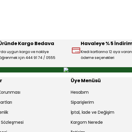
Deneyimini Paylaş
Yorum Yaz
Soru Sor
 Üründe Kargo Bedava
Havaleye % 5 İndirim
rda uygun kargo ve nakliye
Kredi kartlarına 12 aya varan
ı öğrenmek için 444 91 74 / 0555
ödeme seçenekleri
Gönder
r
Üye Menüsü
r Korunması
Hesabım
artları
Siparişlerim
enlik
İptal, İade ve Değişim
ş Sözleşmesi
Kargom Nerede