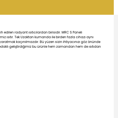
 edilen radyant ısıtıcılardan birisidir. MRC S Paneli
iz ısıtır. Tek Uzaktan kumanda ile birden fazla cihazı aynı
ı yaratmak kaçınılmazdır. Bü yüzen sizin ihtiyacınızı göz önünde
i odaklı geliştirdiğimiz bu ürünle hem zamandan hem de ısıtıdan