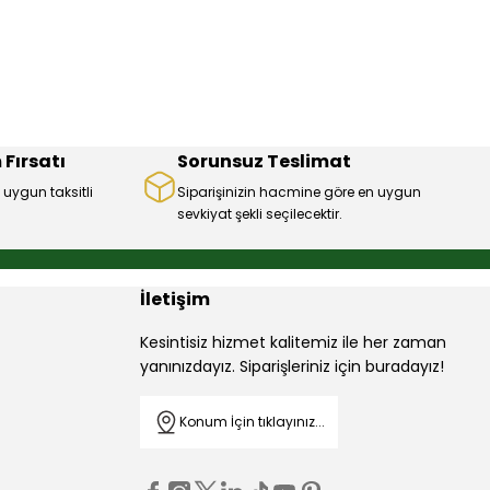
 Fırsatı
Sorunsuz Teslimat
 uygun taksitli
Siparişinizin hacmine göre en uygun
sevkiyat şekli seçilecektir.
İletişim
Kesintisiz hizmet kalitemiz ile her zaman
yanınızdayız. Siparişleriniz için buradayız!
Konum İçin tıklayınız...