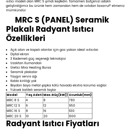
ısıtıcı modeli olan MRC S şimdi keşfedin. Tamamen bütçenizi odaklı
geliştirdiğimiz bu ürünle hem zamandan hem de ısıtıdan tasarruf* etmeniz
mümkündür.
MRC S (PANEL) Seramik
Plakalı Radyant Isıtıcı
Özellikleri
Açık alan ve kapalı alanlar için gaz yakan ideal ısıtıcılar.
Dijital ekran
3 Kademeli güç seçeneği teknolojisi
Uzaktan Kumandalı
Üretici Mira Heating Bursa
Seramik plakalar
Yaygın servis ağı
Kablo kirliliği yok
Boydan boya metal şapka kötü havada ekstra koruma sağlar.
Yüksek kaliteli seramik taşlar
Model
Taş Adeti
Max.Güç(kW))
Uzunluk(mm)
MRC 8 S
4
8
780
MRC 12 S
6
12
950
MRC 16 S
8
16
1130
MRC 20 S
10
20
1300
Radyant Isıtıcı Fiyatları