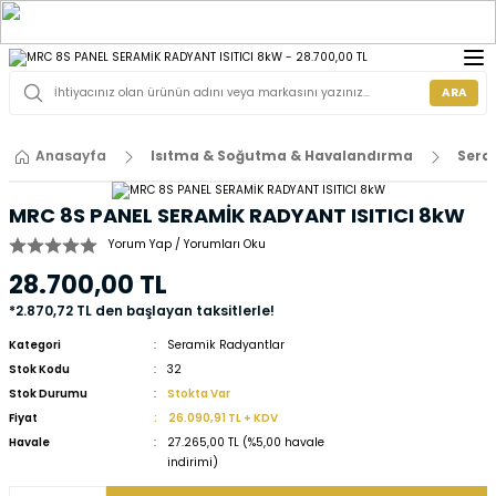
ARA
Anasayfa
Isıtma & Soğutma & Havalandırma
Sera
MRC 8S PANEL SERAMİK RADYANT ISITICI 8kW
Yorum Yap / Yorumları Oku
28.700,00 TL
*2.870,72 TL den başlayan taksitlerle!
Kategori
Seramik Radyantlar
Stok Kodu
32
Stok Durumu
Stokta Var
Fiyat
26.090,91 TL + KDV
Havale
27.265,00 TL (%5,00 havale
indirimi)