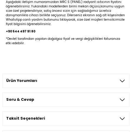
Aşağıdaki iletişim numaramızdan MRC S (PANEL) radyant ısıtıcının fiyatını
öğrenebilirsiniz. Yukarıdaki modellerden birini mekan ölçüsü,konumu uygun
size özel projelendiriyor, satış öncesi sizin için sağladığımız ücretsiz
danışmanlıkla cihazı birlikte seçiyoruz. Dilerseniz ekranın sağ alt köşesinden
WhatsApp canlı yardım butonunu tıklayarak, size özel müşteri temsilcimizle
fiyat bilgisini öğrenebilirsiniz.
+90 544 497 91 80
*Devlet tarafından yapılan doğalgaz fiyat ve vergi değişiklikleri faturanıza
etki edebilir.
Ürün Yorumları
Soru & Cevap
Bu ürüne ilk yorumu siz yapın!
Taksit Seçenekleri
Yorum Yaz
Ürün hakkında henüz soru sorulmamış.