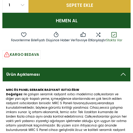
SEPETE EKLE
HEMEN AL
Fiyatı Düşünce Haber Ver
Tavsiye Et
Karşılaştır
Stokta Var
KARGO BEDAVA
Ürün Açıklaması
MRC 8S PANEL SERAMİK RADYANT ISITICI 8kW
Doğalgaz
ile çalışan seramik radyant ısıtıcı modelimiz cafe,restoran ve
diğer yarı açık-kapalı yeme, içme,eğlence alanlarında en çok tercih edilen
radyant ısıtıcılardan birisidir. MRC S Paneli tavana,duvara,verandaya
kurulabilmektedir; böylece görüntü kirliliği yaratmaz. Cihaz,sessiz çalışma
imkanı sunar. İç ortamı ekonomik, temiz ısıtır. Tek Uzaktan kumanda ile
birden fazla cihazı aynı anda kontrol edebilirsiniz. Cafe,restoranlar günün her
vakti yerli yabancı ziyaretçi ağırlayan işletmeler olduğu için uygun bir ısıtma
ortamı yaratmak kaçınılmazdır. Bü yüzen sizin ihtiyacınızı göz önünde
bulundurarak MRC S Panel cihazı geliştirdik.Ucuz ve kaliteli seramik radyant