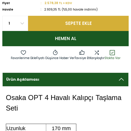
Fiyat
2.578,38 TL + KDV
Havale
2.939,35 TL (%5,00 havale indirimi)
SEPETE EKLE
HEMEN AL
Fiyatı Düşünce Haber Ver
Tavsiye Et
Karşılaştır
Stokta Var
Ürün Açıklaması
Osaka OPT 4 Havalı Kalıpçı Taşlama
Seti
Uzunluk
170 mm