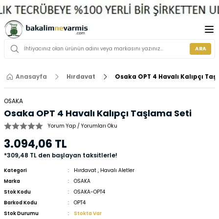
ARA
Anasayfa
Hırdavat
Osaka OPT 4 Havalı Kalıpçı Taş
OSAKA
Osaka OPT 4 Havalı Kalıpçı Taşlama Seti
Yorum Yap / Yorumları Oku
3.094,06 TL
*309,48 TL den başlayan taksitlerle!
Kategori
Hırdavat
,
Havalı Aletler
Marka
OSAKA
Stok Kodu
OSAKA-OPT4
Barkod Kodu
OPT4
Stok Durumu
Stokta Var