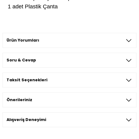
1 adet Plastik Çanta
Ürün Yorumları
Soru & Cevap
Bu ürüne ilk yorumu siz yapın!
Taksit Seçenekleri
Yorum Yaz
Ürün hakkında henüz soru sorulmamış.
Önerileriniz
Soru Sor
Bu ürünün fiyat bilgisi, resim, ürün açıklamalarında ve diğer
Alışveriş Deneyimi
konularda yetersiz gördüğünüz noktaları öneri formunu
kullanarak tarafımıza iletebilirsiniz.
Görüş ve önerileriniz için teşekkür ederiz.