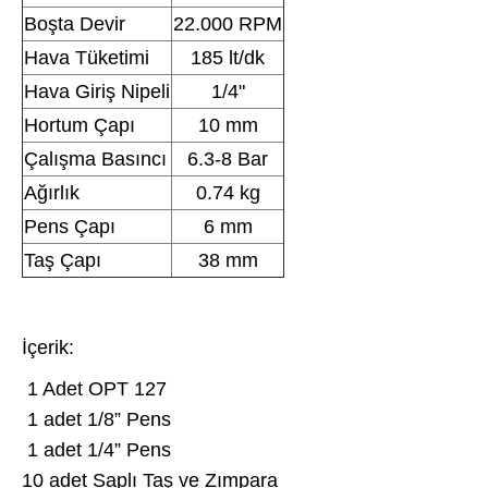
Boşta Devir
22.000 RPM
Hava Tüketimi
185 lt/dk
Hava Giriş Nipeli
1/4"
Hortum Çapı
10 mm
Çalışma Basıncı
6.3-8 Bar
Ağırlık
0.74 kg
Pens Çapı
6 mm
Taş Çapı
38 mm
İçerik:
1 Adet OPT 127
1 adet 1/8” Pens
1 adet 1/4” Pens
10 adet Saplı Taş ve Zımpara