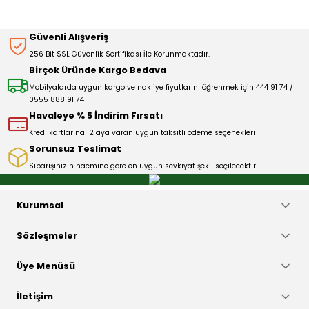
Sitemize ilk yorumu siz yapın!
Ürün resmi kalitesiz, bozuk veya görüntülenemiyor.
Güvenli Alışveriş
Ürün açıklamasında eksik bilgiler bulunuyor.
256 Bit SSL Güvenlik Sertifikası İle Korunmaktadır.
Deneyimini Paylaş
Ürün bilgilerinde hatalar bulunuyor.
Birçok Üründe Kargo Bedava
Ürün fiyatı diğer sitelerden daha pahalı.
Mobilyalarda uygun kargo ve nakliye fiyatlarını öğrenmek için 444 91 74 /
0555 888 91 74
Bu ürüne benzer farklı alternatifler olmalı.
Havaleye % 5 İndirim Fırsatı
Kredi kartlarına 12 aya varan uygun taksitli ödeme seçenekleri
Sorunsuz Teslimat
Siparişinizin hacmine göre en uygun sevkiyat şekli seçilecektir.
Gönder
Kurumsal
Sözleşmeler
Üye Menüsü
İletişim