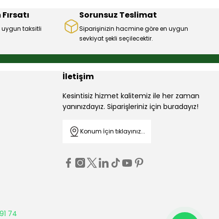
 Fırsatı
Sorunsuz Teslimat
 uygun taksitli
Siparişinizin hacmine göre en uygun
sevkiyat şekli seçilecektir.
İletişim
Kesintisiz hizmet kalitemiz ile her zaman
yanınızdayız. Siparişleriniz için buradayız!
Konum İçin tıklayınız...
91 74