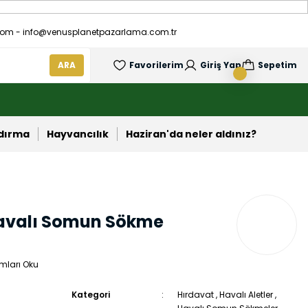
om - info@venusplanetpazarlama.com.tr
ARA
Favorilerim
Giriş Yap
Sepetim
ndırma
Hayvancılık
Haziran'da neler aldınız?
Havalı Somun Sökme
mları Oku
Kategori
Hırdavat
,
Havalı Aletler
,