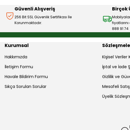
Bu ürüne benzer farklı alternatifler olmalı.
Güvenli Alışveriş
Birçok
256 Bit SSL Güvenlik Sertifikası İle
Mobilyala
Korunmaktadır.
fiyatların
888 91 74
Kurumsal
Sözleşmele
Hakkımızda
Kişisel Verile
İletişim Formu
İptal ve İade Ş
Havale Bildirim Formu
Gizlilik ve Güv
Sıkça Sorulan Sorular
Mesafeli Satı
Üyelik Sözleş