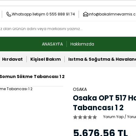
Whatsapp İletişim 0 555 888 91 74
info@bakalimnevarmis.c
ANASAYFA
Hakkımızda
Hırdavat
Kişisel Bakım
Isıtma & Soğutma & Havala
 Somun Sökme Tabancası 1 2
OSAKA
Osaka OPT 517 
Tabancası 1 2
Yorum Yap / Yoru
5.676,56 TL