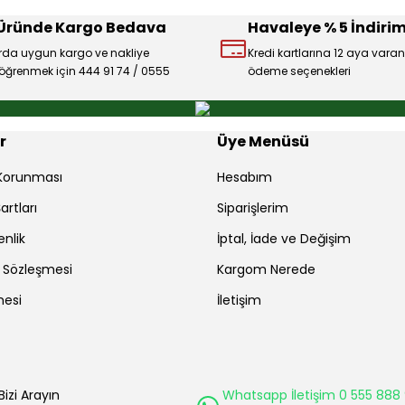
 Üründe Kargo Bedava
Havaleye % 5 İndirim
rda uygun kargo ve nakliye
Kredi kartlarına 12 aya varan
ı öğrenmek için 444 91 74 / 0555
ödeme seçenekleri
Gönder
r
Üye Menüsü
r Korunması
Hesabım
artları
Siparişlerim
enlik
İptal, İade ve Değişim
ş Sözleşmesi
Kargom Nerede
mesi
İletişim
Bizi Arayın
Whatsapp İletişim 0 555 888 