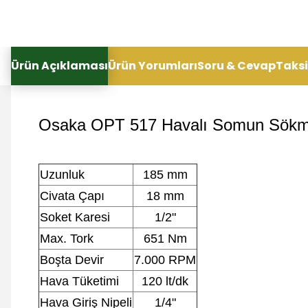
Ürün Açıklaması
Ürün Yorumları
Soru & Cevap
Taksi
Osaka OPT 517 Havalı Somun Sökm
Uzunluk
185 mm
Civata Çapı
18 mm
Soket Karesi
1/2"
Max. Tork
651 Nm
Boşta Devir
7.000 RPM
Hava Tüketimi
120 lt/dk
Hava Giriş Nipeli
1/4"