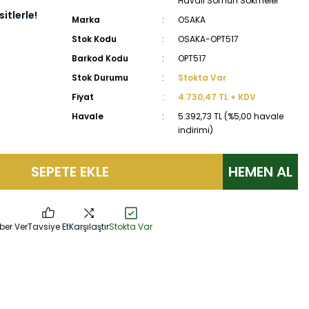
Havalı Somun Sökmeler
itlerle!
Marka
OSAKA
Stok Kodu
OSAKA-OPT517
Barkod Kodu
OPT517
Stok Durumu
Stokta Var
Fiyat
4.730,47 TL + KDV
Havale
5.392,73 TL (%5,00 havale
indirimi)
SEPETE EKLE
HEMEN AL
ber Ver
Tavsiye Et
Karşılaştır
Stokta Var