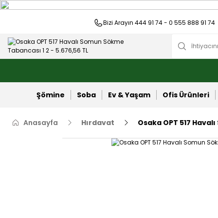
Bizi Arayın 444 91 74 - 0 555 888 91 74
Şömine
Soba
Ev & Yaşam
Ofis Ürünleri
Anasayfa
Hırdavat
Osaka OPT 517 Havalı