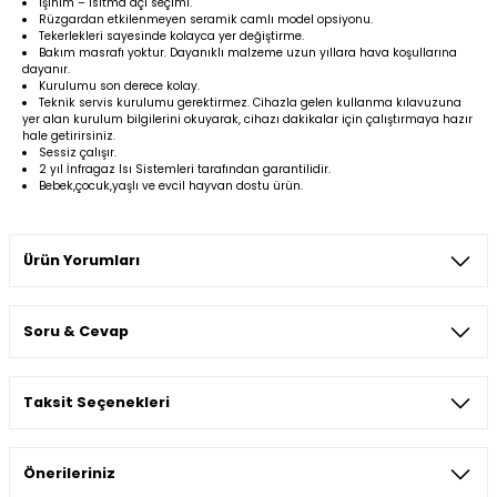
Işınım – Isıtma açı seçimi.
Rüzgardan etkilenmeyen seramik camlı model opsiyonu.
Tekerlekleri sayesinde kolayca yer değiştirme.
Bakım masrafı yoktur. Dayanıklı malzeme uzun yıllara hava koşullarına
dayanır.
Kurulumu son derece kolay.
Teknik servis kurulumu gerektirmez. Cihazla gelen kullanma kılavuzuna
yer alan kurulum bilgilerini okuyarak, cihazı dakikalar için çalıştırmaya hazır
hale getirirsiniz.
Sessiz çalışır.
2 yıl İnfragaz Isı Sistemleri tarafından garantilidir.
Bebek,çocuk,yaşlı ve evcil hayvan dostu ürün.
Ürün Yorumları
Soru & Cevap
Bu ürüne ilk yorumu siz yapın!
Taksit Seçenekleri
Yorum Yaz
Ürün hakkında henüz soru sorulmamış.
Önerileriniz
Soru Sor