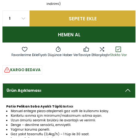
indirimi)
SEPETE EKLE
HEMEN AL
Fiyatı Düşünce Haber Ver
Tavsiye Et
Karşılaştır
Stokta Var
KARGO BEDAVA
Ürün Açıklaması
Patio Pelikan Soba Ayaklı Tüplü Isıtıcı
Manuel entegre piezo ateşlemeli gaz valfi ile kullanımı kolay.
Konforlu ısınma için minimum/maksimum ısıtma ayarı.
Uzun ömürlü seramik brülörü ile avantajlı ve verimli.
Denge – devrilme sensörlü, emniyetli.
Yağmur koruma panelli.
Gaz yakıt tasarruflu (0,4kg/h) – 1 tüp ile 30 saat.