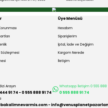
Gönder
r
Üye Menüsü
r Korunması
Hesabım
artları
Siparişlerim
enlik
İptal, İade ve Değişim
ş Sözleşmesi
Kargom Nerede
mesi
İletişim
Bizi Arayın
Whatsapp İletişim 0 555 888 
444 91 74 - 0 555 888 91 74
0 555 888 91 74
a
bakalimnevarmis.com - info@venusplanetpazarla