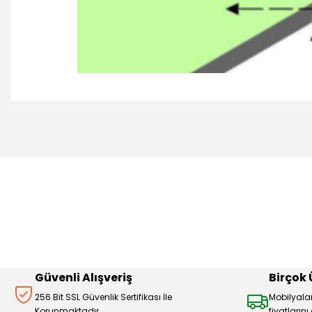
Bu ürünün fiyat bilgisi, resim, ürün açıklamalarında ve diğer 
Görüş ve önerileriniz için teşekkür ederiz.
Ürün resmi kalitesiz, bozuk veya görüntülenemiyor.
Ürün açıklamasında eksik bilgiler bulunuyor.
Ürün bilgilerinde hatalar bulunuyor.
Ürün fiyatı diğer sitelerden daha pahalı.
Bu ürüne benzer farklı alternatifler olmalı.
Güvenli Alışveriş
Birçok
256 Bit SSL Güvenlik Sertifikası İle
Mobilyala
Korunmaktadır.
fiyatların