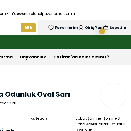
om - info@venusplanetpazarlama.com.tr
ARA
Favorilerim
Giriş Yap
Sepetim
ndırma
Hayvancılık
Haziran'da neler aldınız?
a Odunluk Oval Sarı
mları Oku
Kategori
Soba
,
Şömine
,
Şömine &
Soba Aksesuarları
,
Odunluk
itlerle!
,
Odunluk