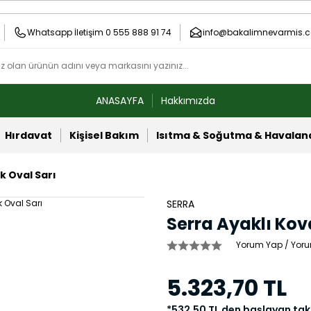
Whatsapp İletişim 0 555 888 91 74
info@bakalimnevarmis.c
ANASAYFA
Hakkımızda
Hırdavat
Kişisel Bakım
Isıtma & Soğutma & Havala
k Oval Sarı
SERRA
Serra Ayaklı Kov
Yorum Yap / Yoru
5.323,70 TL
*532,50 TL den başlayan taks