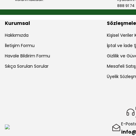
888 91 74
Kurumsal
Sözleşmele
Hakkımızda
Kişisel Verile
İletişim Formu
İptal ve İade Ş
Havale Bildirim Formu
Gizlilik ve Güv
Sıkça Sorulan Sorular
Mesafeli Satı
Üyelik Sözleş
E-Post
info@