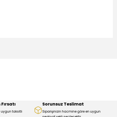
mıza iletebilirsiniz.
 Fırsatı
Sorunsuz Teslimat
 uygun taksitli
Siparişinizin hacmine göre en uygun
sevkiyat şekli seçilecektir.