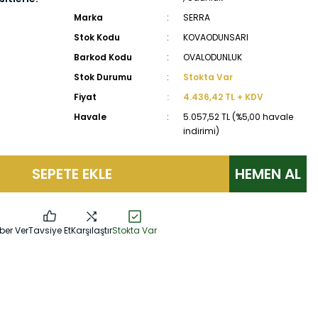
Marka
SERRA
Stok Kodu
KOVAODUNSARI
Barkod Kodu
OVALODUNLUK
Stok Durumu
Stokta Var
Fiyat
4.436,42 TL + KDV
Havale
5.057,52 TL (%5,00 havale
indirimi)
SEPETE EKLE
HEMEN AL
ber Ver
Tavsiye Et
Karşılaştır
Stokta Var