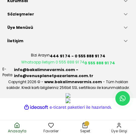
Kurumsal
Sözleşmeler
Üye Menüsü
İletişim
Bizi Arayın
444 91 74 - 0 555 888 91 74
Whatsapp İletişim 0 555 888 91 74
0 555 888 91 74
E-
info@bakalimnevarmis.com -
Posta
info@venusplanetpazarlama.com.tr
Copyright 2026 © -
www.bakalimnevarmis.com
- Tüm hakları
saklıdır. Kredi kartı bilgileriniz 256bit SSL sertifikası ile korunmaktadır.
ideasoft
ile
e-
hazırlandı.
ticaret
paketleri
Anasayfa
Favoriler
Sepet
Üye Girişi