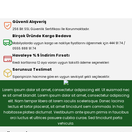
Görüş ve önerileriniz için teşekkür ederiz.
Sitemize ilk yorumu siz yapın!
Ürün resmi kalitesiz, bozuk veya görüntülenemiyor.
Güvenli Alışveriş
Ürün açıklamasında eksik bilgiler bulunuyor.
256 Bit SSL Güvenlik Sertifikası İle Korunmaktadır.
Deneyimini Paylaş
Ürün bilgilerinde hatalar bulunuyor.
Birçok Üründe Kargo Bedava
Ürün fiyatı diğer sitelerden daha pahalı.
Mobilyalarda uygun kargo ve nakliye fiyatlarını öğrenmek için 444 91 74 /
0555 888 91 74
Bu ürüne benzer farklı alternatifler olmalı.
Havaleye % 5 İndirim Fırsatı
Kredi kartlarına 12 aya varan uygun taksitli ödeme seçenekleri
Sorunsuz Teslimat
Siparişinizin hacmine göre en uygun sevkiyat şekli seçilecektir.
Gönder
Lorem ipsum dolor sit amet, consectetur adipiscing elit. Ut euismod nec
ex sit amet blandit. Lorem ipsum dolor sit amet, consectetur adipiscing
elit. Nam tempor libero at lorem iaculis scelerisque. Donec lacinia
lectus et tortor placerat, sit amet tincidunt sem commodo. In hac
habitasse platea dictumst. Vestibulum ante ipsum primis in faucibus
orci luctus et ultrices posuere cubilia curae; Sed tincidunt porta
vehicula.