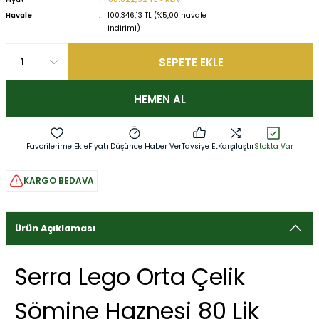
Havale
100.346,13 TL (%5,00 havale
indirimi)
SEPETE EKLE
HEMEN AL
Fiyatı Düşünce Haber Ver
Tavsiye Et
Karşılaştır
Stokta Var
KARGO BEDAVA
Ürün Açıklaması
Serra Lego Orta Çelik
Şömine Haznesi 80 Lik