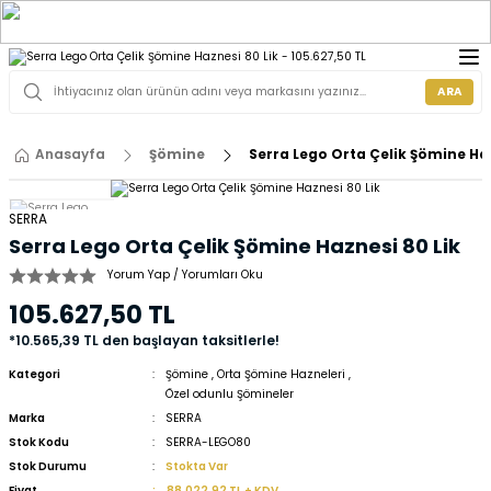
ARA
Anasayfa
Şömine
Serra Lego Orta Çelik Şömine Haz
SERRA
Serra Lego Orta Çelik Şömine Haznesi 80 Lik
Yorum Yap / Yorumları Oku
105.627,50 TL
*10.565,39 TL den başlayan taksitlerle!
Kategori
Şömine
,
Orta Şömine Hazneleri
,
Özel odunlu Şömineler
Marka
SERRA
Stok Kodu
SERRA-LEGO80
Stok Durumu
Stokta Var
Fiyat
88.022,92 TL + KDV