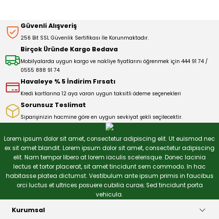
Sitemize ilk yorumu siz yapın!
Ürün resmi kalitesiz, bozuk veya görüntülenemiyor.
Güvenli Alışveriş
Ürün açıklamasında eksik bilgiler bulunuyor.
256 Bit SSL Güvenlik Sertifikası İle Korunmaktadır.
Deneyimini Paylaş
Ürün bilgilerinde hatalar bulunuyor.
Birçok Üründe Kargo Bedava
Ürün fiyatı diğer sitelerden daha pahalı.
Mobilyalarda uygun kargo ve nakliye fiyatlarını öğrenmek için 444 91 74 /
0555 888 91 74
Bu ürüne benzer farklı alternatifler olmalı.
Havaleye % 5 İndirim Fırsatı
Kredi kartlarına 12 aya varan uygun taksitli ödeme seçenekleri
Sorunsuz Teslimat
Siparişinizin hacmine göre en uygun sevkiyat şekli seçilecektir.
Gönder
Lorem ipsum dolor sit amet, consectetur adipiscing elit. Ut euismod nec
ex sit amet blandit. Lorem ipsum dolor sit amet, consectetur adipiscing
elit. Nam tempor libero at lorem iaculis scelerisque. Donec lacinia
lectus et tortor placerat, sit amet tincidunt sem commodo. In hac
habitasse platea dictumst. Vestibulum ante ipsum primis in faucibus
orci luctus et ultrices posuere cubilia curae; Sed tincidunt porta
vehicula.
Kurumsal