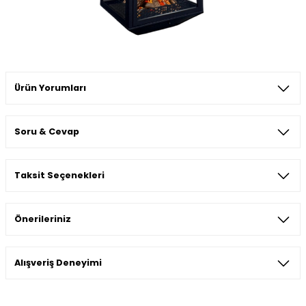
Ürün Yorumları
Soru & Cevap
Bu ürüne ilk yorumu siz yapın!
Taksit Seçenekleri
Yorum Yaz
Ürün hakkında henüz soru sorulmamış.
Önerileriniz
Soru Sor
Bu ürünün fiyat bilgisi, resim, ürün açıklamalarında ve diğer
Alışveriş Deneyimi
konularda yetersiz gördüğünüz noktaları öneri formunu
kullanarak tarafımıza iletebilirsiniz.
Görüş ve önerileriniz için teşekkür ederiz.