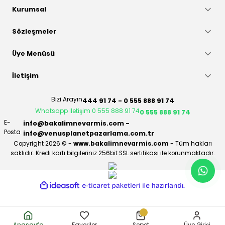
Gönder
Kurumsal
Sözleşmeler
Üye Menüsü
İletişim
Bizi Arayın
444 91 74 - 0 555 888 91 74
Whatsapp İletişim 0 555 888 91 74
0 555 888 91 74
E-
info@bakalimnevarmis.com -
Posta
info@venusplanetpazarlama.com.tr
Copyright 2026 © -
www.bakalimnevarmis.com
- Tüm hakları
saklıdır. Kredi kartı bilgileriniz 256bit SSL sertifikası ile korunmaktadır.
ideasoft
ile
e-
hazırlandı.
ticaret
paketleri
Anasayfa
Favoriler
Sepet
Üye Girişi