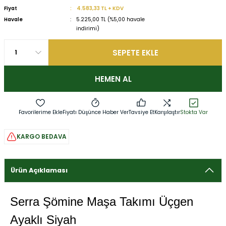
Fiyat
4.583,33 TL + KDV
Havale
5.225,00 TL (%5,00 havale
indirimi)
SEPETE EKLE
HEMEN AL
Fiyatı Düşünce Haber Ver
Tavsiye Et
Karşılaştır
Stokta Var
KARGO BEDAVA
Ürün Açıklaması
Serra Şömine Maşa Takımı Üçgen
Ayaklı Siyah