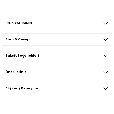
Ürün Yorumları
Soru & Cevap
Bu ürüne ilk yorumu siz yapın!
Taksit Seçenekleri
Yorum Yaz
Ürün hakkında henüz soru sorulmamış.
Önerileriniz
Soru Sor
Bu ürünün fiyat bilgisi, resim, ürün açıklamalarında ve diğer
Alışveriş Deneyimi
konularda yetersiz gördüğünüz noktaları öneri formunu
kullanarak tarafımıza iletebilirsiniz.
Görüş ve önerileriniz için teşekkür ederiz.
Sitemize ilk yorumu siz yapın!
Ürün resmi kalitesiz, bozuk veya görüntülenemiyor.