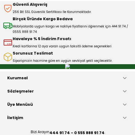
Güvenli Alışveriş
Ürün açıklamasında eksik bilgiler bulunuyor.
256 Bit SSL Güvenlik Sertifikası İle Korunmaktadır.
Deneyimini Paylaş
Ürün bilgilerinde hatalar bulunuyor.
Birçok Üründe Kargo Bedava
Ürün fiyatı diğer sitelerden daha pahalı.
Mobilyalarda uygun kargo ve nakliye fiyatlarını öğrenmek için 444 91 74 /
0555 888 91 74
Bu ürüne benzer farklı alternatifler olmalı.
Havaleye % 5 İndirim Fırsatı
Kredi kartlarına 12 aya varan uygun taksitli ödeme seçenekleri
Sorunsuz Teslimat
Siparişinizin hacmine göre en uygun sevkiyat şekli seçilecektir.
Gönder
Kurumsal
Sözleşmeler
Üye Menüsü
İletişim
Bizi Arayın
444 91 74 - 0 555 888 91 74