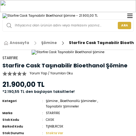
ARA
Anasayfa
Şömine
Starfire Cask Taşınabilir Bioet
STARFIRE
Starfire Cask Taşınabilir Bioethanol Şömine
Yorum Yap / Yorumları Oku
21.900,00 TL
*2.190,55 TL den başlayan taksitlerle!
Kategori
Şömine
,
Bioethanollü Şömineler
,
Taşınabilir Şömineler
Marka
STARFIRE
Stok Kodu
CASK
Barkod Kodu
TŞNBLRCSK
Stok Durumu
Stokta Var