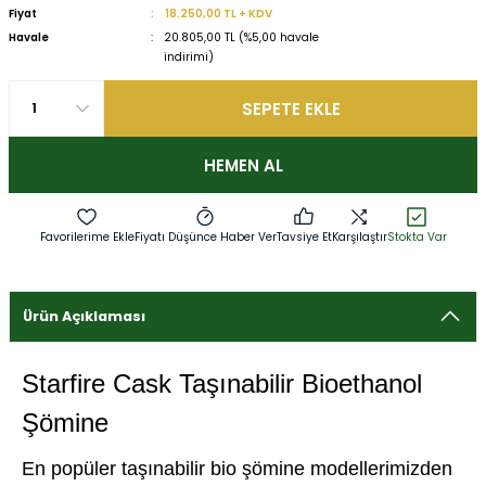
Fiyat
18.250,00 TL + KDV
Havale
20.805,00 TL (%5,00 havale
indirimi)
SEPETE EKLE
HEMEN AL
Fiyatı Düşünce Haber Ver
Tavsiye Et
Karşılaştır
Stokta Var
Ürün Açıklaması
Starfire Cask Taşınabilir Bioethanol
Şömine
En popüler taşınabilir bio şömine modellerimizden