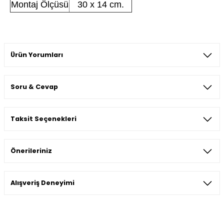
Montaj Ölçüsü
30 x 14 cm.
Ürün Yorumları
Soru & Cevap
Bu ürüne ilk yorumu siz yapın!
Taksit Seçenekleri
Yorum Yaz
Ürün hakkında henüz soru sorulmamış.
Önerileriniz
Soru Sor
Bu ürünün fiyat bilgisi, resim, ürün açıklamalarında ve diğer
Alışveriş Deneyimi
konularda yetersiz gördüğünüz noktaları öneri formunu
kullanarak tarafımıza iletebilirsiniz.
Görüş ve önerileriniz için teşekkür ederiz.