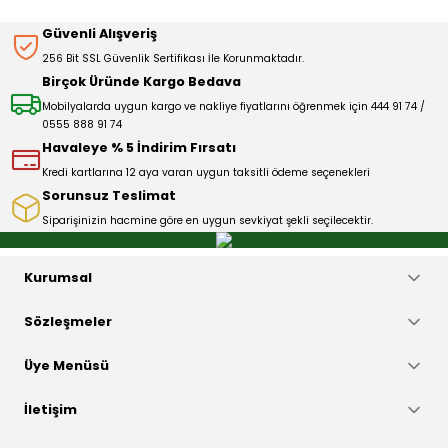
Sitemize ilk yorumu siz yapın!
Ürün resmi kalitesiz, bozuk veya görüntülenemiyor.
Güvenli Alışveriş
Ürün açıklamasında eksik bilgiler bulunuyor.
256 Bit SSL Güvenlik Sertifikası İle Korunmaktadır.
Deneyimini Paylaş
Ürün bilgilerinde hatalar bulunuyor.
Birçok Üründe Kargo Bedava
Ürün fiyatı diğer sitelerden daha pahalı.
Mobilyalarda uygun kargo ve nakliye fiyatlarını öğrenmek için 444 91 74 /
0555 888 91 74
Bu ürüne benzer farklı alternatifler olmalı.
Havaleye % 5 İndirim Fırsatı
Kredi kartlarına 12 aya varan uygun taksitli ödeme seçenekleri
Sorunsuz Teslimat
Siparişinizin hacmine göre en uygun sevkiyat şekli seçilecektir.
Gönder
Kurumsal
Sözleşmeler
Üye Menüsü
İletişim