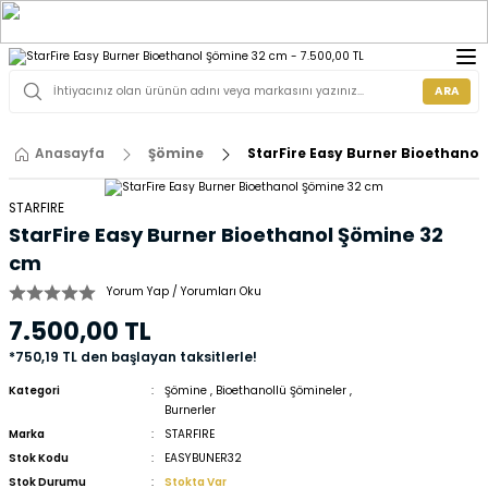
ARA
Anasayfa
Şömine
StarFire Easy Burner Bioethano
STARFIRE
StarFire Easy Burner Bioethanol Şömine 32
cm
Yorum Yap / Yorumları Oku
7.500,00 TL
*750,19 TL den başlayan taksitlerle!
Kategori
Şömine
,
Bioethanollü Şömineler
,
Burnerler
Marka
STARFIRE
Stok Kodu
EASYBUNER32
Stok Durumu
Stokta Var