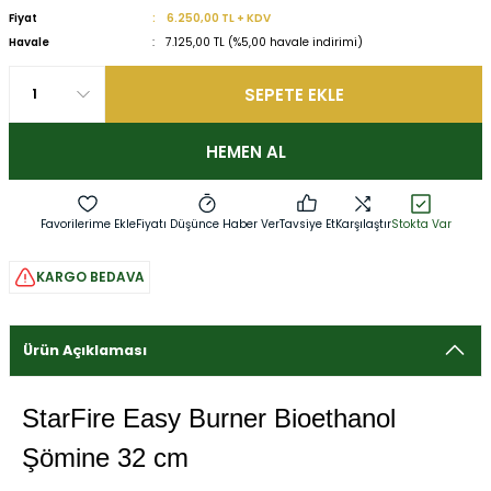
Fiyat
6.250,00 TL + KDV
Havale
7.125,00 TL (%5,00 havale indirimi)
SEPETE EKLE
HEMEN AL
Fiyatı Düşünce Haber Ver
Tavsiye Et
Karşılaştır
Stokta Var
KARGO BEDAVA
Ürün Açıklaması
StarFire Easy Burner Bioethanol
Şömine 32 cm