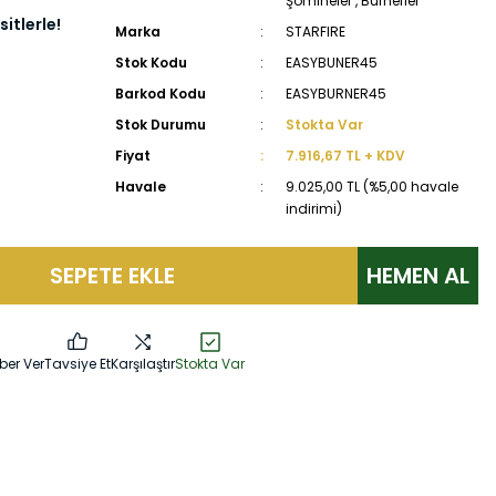
Şömineler
,
Burnerler
itlerle!
Marka
STARFIRE
Stok Kodu
EASYBUNER45
Barkod Kodu
EASYBURNER45
Stok Durumu
Stokta Var
Fiyat
7.916,67 TL + KDV
Havale
9.025,00 TL (%5,00 havale
indirimi)
SEPETE EKLE
HEMEN AL
ber Ver
Tavsiye Et
Karşılaştır
Stokta Var