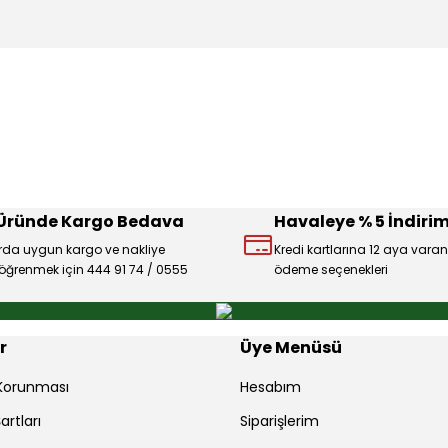
konularda yetersiz gördüğünüz noktaları öneri formunu kullanarak tarafı
Ürün hakkında henüz soru sorulmamış.
Bu ürüne ilk yorumu siz yapın!
Sitemize ilk yorumu siz yapın!
Deneyimini Paylaş
Yorum Yaz
Soru Sor
 Üründe Kargo Bedava
Havaleye % 5 İndirim
rda uygun kargo ve nakliye
Kredi kartlarına 12 aya varan
ı öğrenmek için 444 91 74 / 0555
ödeme seçenekleri
Gönder
r
Üye Menüsü
r Korunması
Hesabım
artları
Siparişlerim