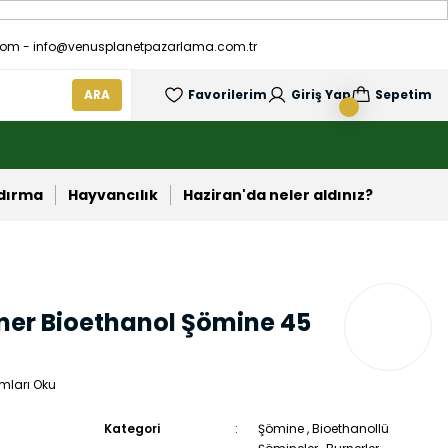
om - info@venusplanetpazarlama.com.tr
ARA
Favorilerim
Giriş Yap
Sepetim
ndırma
Hayvancılık
Haziran'da neler aldınız?
rner Bioethanol Şömine 45
mları Oku
Kategori
Şömine
,
Bioethanollü