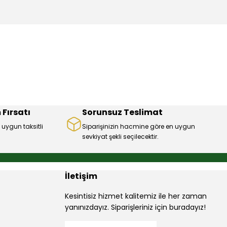
mıza iletebilirsiniz.
 Fırsatı
Sorunsuz Teslimat
 uygun taksitli
Siparişinizin hacmine göre en uygun
sevkiyat şekli seçilecektir.
İletişim
Kesintisiz hizmet kalitemiz ile her zaman
yanınızdayız. Siparişleriniz için buradayız!