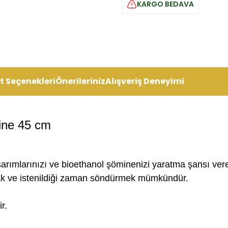
KARGO BEDAVA
t Seçenekleri
Önerileriniz
Alışveriş Deneyimi
ine 45 cm
sarımlarınızı ve bioethanol şöminenizi yaratma şansı vere
mak ve istenildiği zaman söndürmek mümkündür.
r.