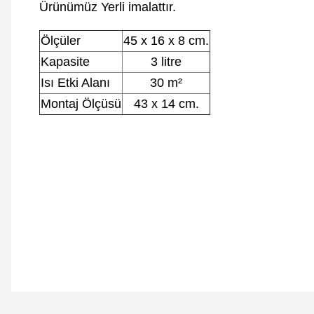
Ürünümüz Yerli imalattır.
Ölçüler
45 x 16 x 8 cm.
Kapasite
3 litre
Isı Etki Alanı
30 m²
Montaj Ölçüsü
43 x 14 cm.