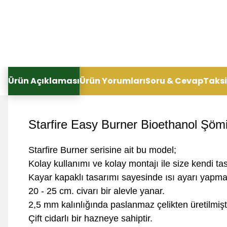
Ürün Açıklaması
Ürün Yorumları
Soru & Cevap
Taksi
Starfire Easy Burner Bioethanol Şöm
Starfire Burner serisine ait bu model;
Kolay kullanımı ve kolay montajı ile
size kendi ta
Kayar kapaklı tasarımı sayesinde ısı ayarı yap
20 - 25 cm. civarı bir alevle yanar.
2,5 mm kalınlığında paslanmaz çelikten üretilmişti
Çift cidarlı bir hazneye sahiptir.