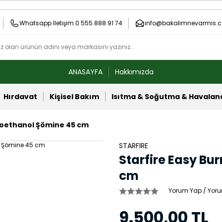
Whatsapp İletişim 0 555 888 91 74
info@bakalimnevarmis.c
ANASAYFA
Hakkımızda
Hırdavat
Kişisel Bakım
Isıtma & Soğutma & Havala
Bioethanol Şömine 45 cm
STARFIRE
Starfire Easy Bu
cm
Yorum Yap / Yoru
9.500,00 TL