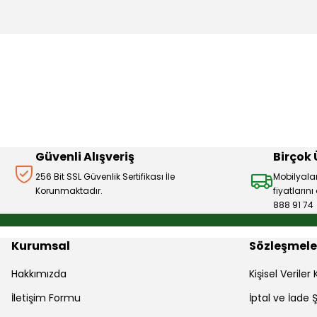
Bu ürünün fiyat bilgisi, resim, ürün açıklamalarında ve diğer 
Görüş ve önerileriniz için teşekkür ederiz.
Ürün resmi kalitesiz, bozuk veya görüntülenemiyor.
Ürün açıklamasında eksik bilgiler bulunuyor.
Ürün bilgilerinde hatalar bulunuyor.
Ürün fiyatı diğer sitelerden daha pahalı.
Bu ürüne benzer farklı alternatifler olmalı.
Güvenli Alışveriş
Birçok
256 Bit SSL Güvenlik Sertifikası İle
Mobilyala
Korunmaktadır.
fiyatların
888 91 74
Kurumsal
Sözleşmele
Hakkımızda
Kişisel Verile
İletişim Formu
İptal ve İade Ş