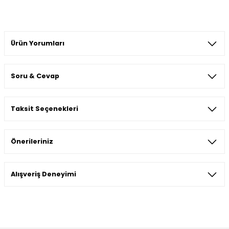
Ürün Yorumları
Soru & Cevap
Bu ürüne ilk yorumu siz yapın!
Taksit Seçenekleri
Yorum Yaz
Ürün hakkında henüz soru sorulmamış.
Önerileriniz
Soru Sor
Bu ürünün fiyat bilgisi, resim, ürün açıklamalarında ve diğer
Alışveriş Deneyimi
konularda yetersiz gördüğünüz noktaları öneri formunu
kullanarak tarafımıza iletebilirsiniz.
Görüş ve önerileriniz için teşekkür ederiz.
Sitemize ilk yorumu siz yapın!
Ürün resmi kalitesiz, bozuk veya görüntülenemiyor.