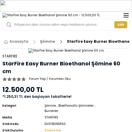
ARA
Anasayfa
Şömine
StarFire Easy Burner Bioethano
STARFIRE
StarFire Easy Burner Bioethanol Şömine 60
cm
Yorum Yap / Yorumları Oku
12.500,00 TL
*1.250,31 TL den başlayan taksitlerle!
Kategori
Şömine
,
Bioethanollü Şömineler
,
Burnerler
Marka
STARFIRE
Stok Kodu
EASYBUNER60
Stok Durumu
Stokta Var