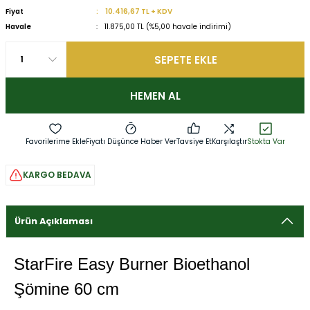
Fiyat
10.416,67 TL + KDV
Havale
11.875,00 TL (%5,00 havale indirimi)
SEPETE EKLE
HEMEN AL
Fiyatı Düşünce Haber Ver
Tavsiye Et
Karşılaştır
Stokta Var
KARGO BEDAVA
Ürün Açıklaması
StarFire Easy Burner Bioethanol
Şömine 60 cm