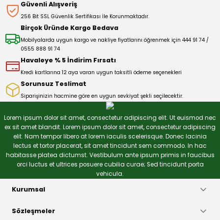
Güvenli Alışveriş
Ürün açıklamasında eksik bilgiler bulunuyor.
256 Bit SSL Güvenlik Sertifikası İle Korunmaktadır.
Deneyimini Paylaş
Ürün bilgilerinde hatalar bulunuyor.
Birçok Üründe Kargo Bedava
Ürün fiyatı diğer sitelerden daha pahalı.
Mobilyalarda uygun kargo ve nakliye fiyatlarını öğrenmek için 444 91 74 /
0555 888 91 74
Bu ürüne benzer farklı alternatifler olmalı.
Havaleye % 5 İndirim Fırsatı
Kredi kartlarına 12 aya varan uygun taksitli ödeme seçenekleri
Sorunsuz Teslimat
Siparişinizin hacmine göre en uygun sevkiyat şekli seçilecektir.
Gönder
Lorem ipsum dolor sit amet, consectetur adipiscing elit. Ut euismod nec
ex sit amet blandit. Lorem ipsum dolor sit amet, consectetur adipiscing
elit. Nam tempor libero at lorem iaculis scelerisque. Donec lacinia
lectus et tortor placerat, sit amet tincidunt sem commodo. In hac
habitasse platea dictumst. Vestibulum ante ipsum primis in faucibus
orci luctus et ultrices posuere cubilia curae; Sed tincidunt porta
vehicula.
Kurumsal
Sözleşmeler