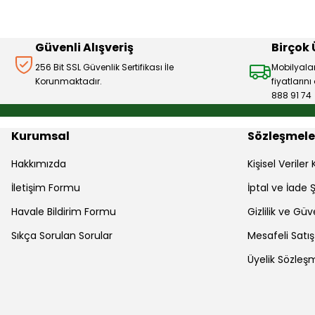
Ürün fiyatı diğer sitelerden daha pahalı.
Bu ürüne benzer farklı alternatifler olmalı.
Güvenli Alışveriş
Birçok
256 Bit SSL Güvenlik Sertifikası İle
Mobilyala
Korunmaktadır.
fiyatların
888 91 74
Kurumsal
Sözleşmele
Hakkımızda
Kişisel Verile
İletişim Formu
İptal ve İade Ş
Havale Bildirim Formu
Gizlilik ve Güv
Sıkça Sorulan Sorular
Mesafeli Satı
Üyelik Sözleş