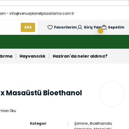
om - info@venusplanetpazarlama.com.tr
ARA
Favorilerim
Giriş Yap
Sepetim
ndırma
Hayvancılık
Haziran'da neler aldınız?
lax Masaüstü Bioethanol
mları Oku
Kategori
Şömine
,
Bioethanollü