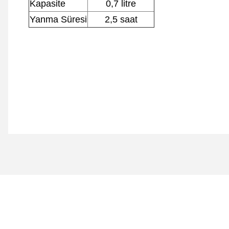
Kapasite
0,7 litre
Yanma Süresi
2,5 saat
Bu ürünün fiyat bilgisi, resim, ürün açıklamalarında ve diğer 
Görüş ve önerileriniz için teşekkür ederiz.
Ürün resmi kalitesiz, bozuk veya görüntülenemiyor.
Ürün açıklamasında eksik bilgiler bulunuyor.
Ürün bilgilerinde hatalar bulunuyor.