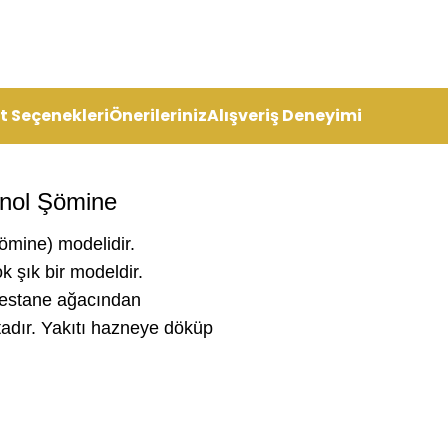
t Seçenekleri
Önerileriniz
Alışveriş Deneyimi
anol Şömine
mine) modelidir.
ok şık bir modeldir.
f kestane ağacından
adır. Yakıtı hazneye döküp