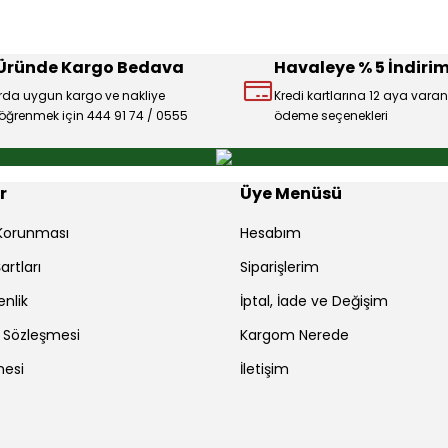
 Üründe Kargo Bedava
Havaleye % 5 İndirim
rda uygun kargo ve nakliye
Kredi kartlarına 12 aya varan
ı öğrenmek için 444 91 74 / 0555
ödeme seçenekleri
Gönder
r
Üye Menüsü
r Korunması
Hesabım
artları
Siparişlerim
enlik
İptal, İade ve Değişim
ş Sözleşmesi
Kargom Nerede
mesi
İletişim