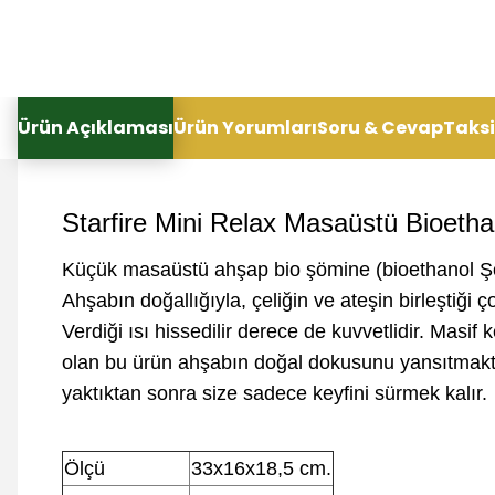
Ürün Açıklaması
Ürün Yorumları
Soru & Cevap
Taksi
Starfire Mini Relax Masaüstü Bioeth
Küçük masaüstü ahşap bio şömine (bioethanol Şö
Ahşabın doğallığıyla, çeliğin ve ateşin birleştiği ç
Verdiği ısı hissedilir derece de kuvvetlidir. Masi
olan bu ürün ahşabın doğal dokusunu yansıtmakt
yaktıktan sonra size sadece keyfini sürmek kalır.
Ölçü
33x16x18,5 cm.