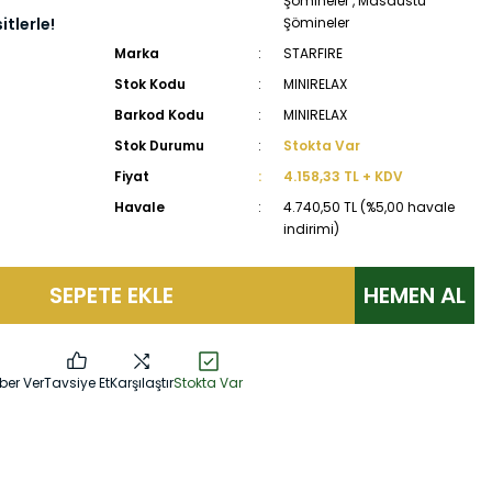
Şömineler
,
Masaüstü
tlerle!
Şömineler
Marka
STARFIRE
Stok Kodu
MINIRELAX
Barkod Kodu
MINIRELAX
Stok Durumu
Stokta Var
Fiyat
4.158,33 TL + KDV
Havale
4.740,50 TL (%5,00 havale
indirimi)
SEPETE EKLE
HEMEN AL
ber Ver
Tavsiye Et
Karşılaştır
Stokta Var