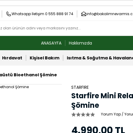
Whatsapp İletişim 0 555 888 91 74
info@bakalimnevarmis.c
ANASAYFA
Hakkımızda
Hırdavat
Kişisel Bakım
Isıtma & Soğutma & Havala
asaüstü Bioethanol Şömine
STARFIRE
Starfire Mini Re
Şömine
Yorum Yap / Yoru
4.990,00 TL