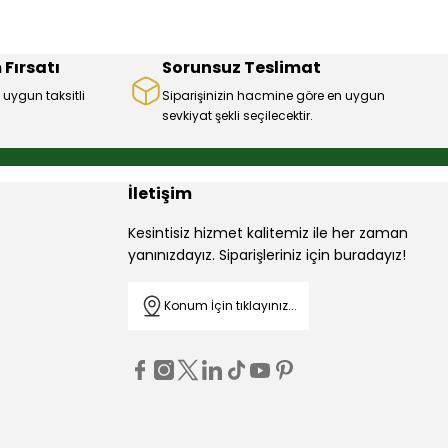
 Fırsatı
Sorunsuz Teslimat
 uygun taksitli
Siparişinizin hacmine göre en uygun
sevkiyat şekli seçilecektir.
İletişim
Kesintisiz hizmet kalitemiz ile her zaman
yanınızdayız. Siparişleriniz için buradayız!
Konum İçin tıklayınız...