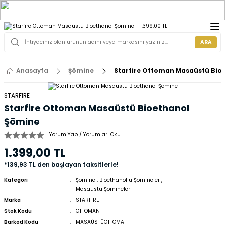
ARA
Anasayfa
Şömine
Starfire Ottoman Masaüstü Bio
STARFIRE
Starfire Ottoman Masaüstü Bioethanol
Şömine
Yorum Yap / Yorumları Oku
1.399,00 TL
*139,93 TL den başlayan taksitlerle!
Kategori
Şömine
,
Bioethanollü Şömineler
,
Masaüstü Şömineler
Marka
STARFIRE
Stok Kodu
OTTOMAN
Barkod Kodu
MASAÜSTÜOTTOMA