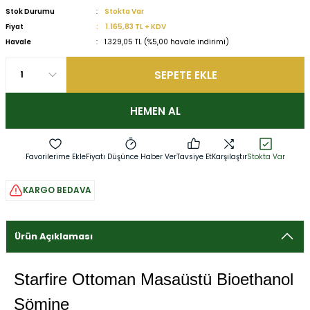
Stok Durumu
Stokta Var
Fiyat
1.165,83 TL + KDV
Havale
1.329,05 TL (%5,00 havale indirimi)
SEPETE EKLE
HEMEN AL
Fiyatı Düşünce Haber Ver
Tavsiye Et
Karşılaştır
Stokta Var
KARGO BEDAVA
Ürün Açıklaması
Starfire Ottoman Masaüstü Bioethanol
Şömine