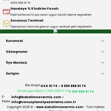
0555 888 91 74
Bu ürüne benzer farklı alternatifler olmalı.
Havaleye % 5 İndirim Fırsatı
Kredi kartlarına 12 aya varan uygun taksitli ödeme seçenekleri
Sorunsuz Teslimat
Siparişinizin hacmine göre en uygun sevkiyat şekli seçilecektir.
Gönder
Kurumsal
Sözleşmeler
Üye Menüsü
İletişim
Bizi Arayın
444 91 74 - 0 555 888 91 74
Whatsapp İletişim 0 555 888 91 74
0 555 888 91 74
E-
info@bakalimnevarmis.com -
Posta
info@venusplanetpazarlama.com.tr
Copyright 2026 © -
www.bakalimnevarmis.com
- Tüm hakları