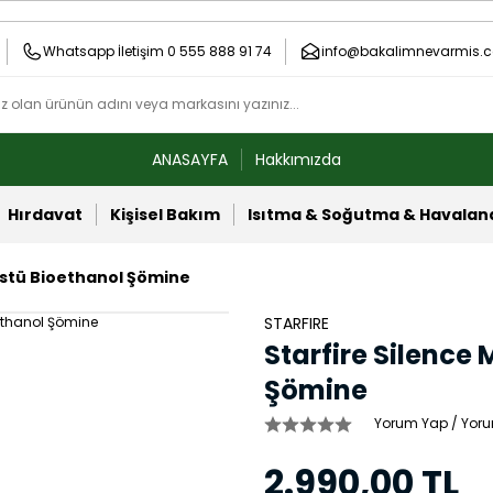
Whatsapp İletişim 0 555 888 91 74
info@bakalimnevarmis.c
ANASAYFA
Hakkımızda
Hırdavat
Kişisel Bakım
Isıtma & Soğutma & Havala
üstü Bioethanol Şömine
STARFIRE
Starfire Silence
Şömine
Yorum Yap / Yoru
2.990,00 TL