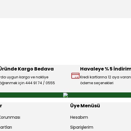
konularda yetersiz gördüğünüz noktaları öneri formunu kullanarak tarafı
Ürün hakkında henüz soru sorulmamış.
Bu ürüne ilk yorumu siz yapın!
Sitemize ilk yorumu siz yapın!
Deneyimini Paylaş
Yorum Yaz
Soru Sor
 Üründe Kargo Bedava
Havaleye % 5 İndirim
rda uygun kargo ve nakliye
Kredi kartlarına 12 aya varan
ı öğrenmek için 444 91 74 / 0555
ödeme seçenekleri
Gönder
r
Üye Menüsü
r Korunması
Hesabım
artları
Siparişlerim