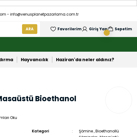
om - info@venusplanetpazarlama.com.tr
ARA
Favorilerim
Giriş Yap
Sepetim
ndırma
Hayvancılık
Haziran'da neler aldınız?
 Masaüstü Bioethanol
mları Oku
Kategori
Şömine
,
Bioethanollü