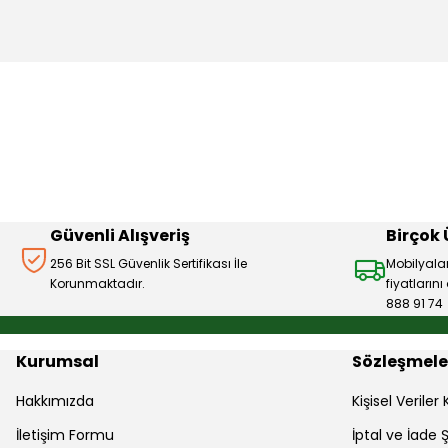
Bu ürünün fiyat bilgisi, resim, ürün açıklamalarında ve diğer 
Görüş ve önerileriniz için teşekkür ederiz.
Ürün resmi kalitesiz, bozuk veya görüntülenemiyor.
Ürün açıklamasında eksik bilgiler bulunuyor.
Ürün bilgilerinde hatalar bulunuyor.
Ürün fiyatı diğer sitelerden daha pahalı.
Bu ürüne benzer farklı alternatifler olmalı.
Güvenli Alışveriş
Birçok
256 Bit SSL Güvenlik Sertifikası İle
Mobilyala
Korunmaktadır.
fiyatların
888 91 74
Kurumsal
Sözleşmele
Hakkımızda
Kişisel Verile
İletişim Formu
İptal ve İade Ş