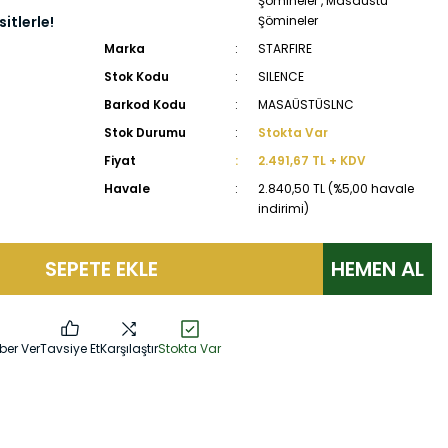
Şömineler
,
Masaüstü
itlerle!
Şömineler
Marka
STARFIRE
Stok Kodu
SILENCE
Barkod Kodu
MASAÜSTÜSLNC
Stok Durumu
Stokta Var
Fiyat
2.491,67 TL + KDV
Havale
2.840,50 TL (%5,00 havale
indirimi)
SEPETE EKLE
HEMEN AL
ber Ver
Tavsiye Et
Karşılaştır
Stokta Var