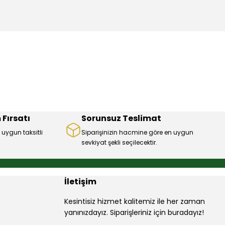
mıza iletebilirsiniz.
 Fırsatı
Sorunsuz Teslimat
 uygun taksitli
Siparişinizin hacmine göre en uygun
sevkiyat şekli seçilecektir.
İletişim
Kesintisiz hizmet kalitemiz ile her zaman
yanınızdayız. Siparişleriniz için buradayız!