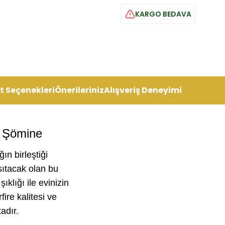
KARGO BEDAVA
t Seçenekleri
Önerileriniz
Alışveriş Deneyimi
l Şömine
ğın birleştiği
ısıtacak olan bu
klığı ile evinizin
fire kalitesi ve
adır.