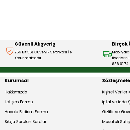
Ürün resmi kalitesiz, bozuk veya görüntülenemiyor.
Ürün açıklamasında eksik bilgiler bulunuyor.
Ürün bilgilerinde hatalar bulunuyor.
Ürün fiyatı diğer sitelerden daha pahalı.
Bu ürüne benzer farklı alternatifler olmalı.
Güvenli Alışveriş
Birçok
256 Bit SSL Güvenlik Sertifikası İle
Mobilyala
Korunmaktadır.
fiyatların
888 91 74
Kurumsal
Sözleşmele
Hakkımızda
Kişisel Verile
İletişim Formu
İptal ve İade Ş
Havale Bildirim Formu
Gizlilik ve Güv
Sıkça Sorulan Sorular
Mesafeli Satı