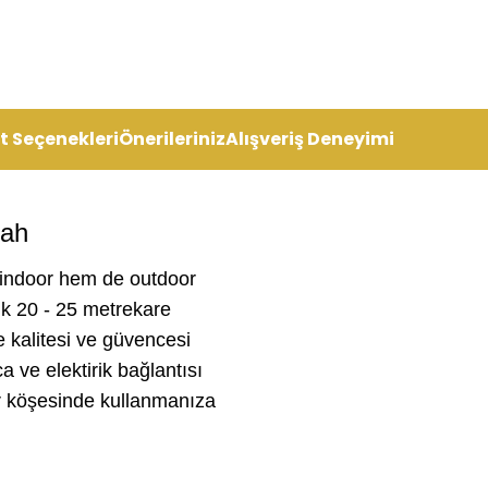
t Seçenekleri
Önerileriniz
Alışveriş Deneyimi
yah
 indoor hem de outdoor
şık 20 - 25 metrekare
re kalitesi ve güvencesi
ca ve elektirik bağlantısı
r köşesinde kullanmanıza