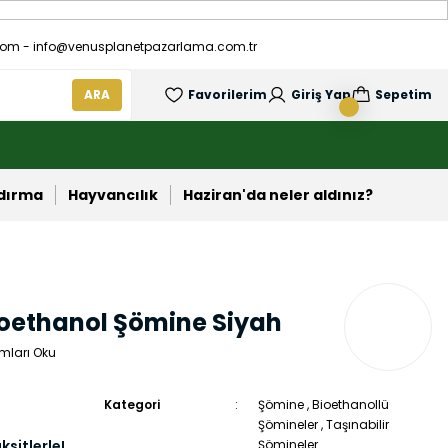
om - info@venusplanetpazarlama.com.tr
ARA
Favorilerim
Giriş Yap
Sepetim
ndırma
Hayvancılık
Haziran'da neler aldınız?
ioethanol Şömine Siyah
mları Oku
Kategori
Şömine
,
Bioethanollü
Şömineler
,
Taşınabilir
ksitlerle!
Şömineler