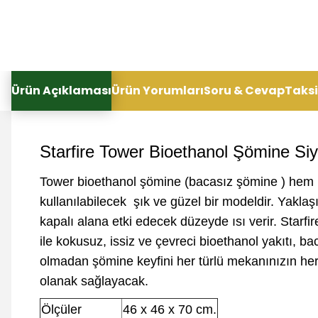
Ürün Açıklaması
Ürün Yorumları
Soru & Cevap
Taksi
Starfire Tower Bioethanol Şömine Si
Tower bioethanol şömine (bacasız şömine ) hem
kullanılabilecek şık ve güzel bir modeldir. Yakla
kapalı alana etki edecek düzeyde ısı verir. Starfi
ile kokusuz, issiz ve çevreci bioethanol yakıtı, ba
olmadan şömine keyfini her türlü mekanınızın he
olanak sağlayacak.
Ölçüler
46 x 46 x 70 cm.