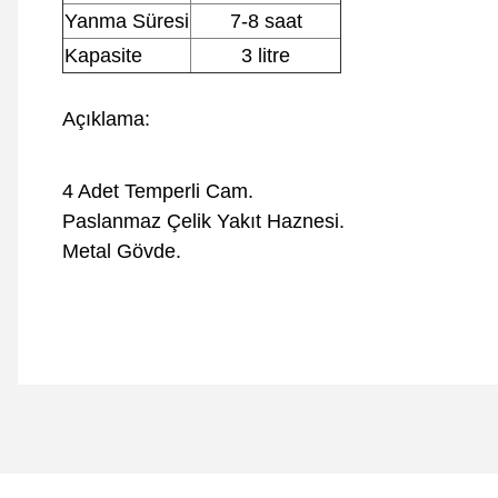
Yanma Süresi
7-8 saat
Kapasite
3 litre
Açıklama:
4 Adet Temperli Cam.
Paslanmaz Çelik Yakıt Haznesi.
Metal Gövde.
Bu ürünün fiyat bilgisi, resim, ürün açıklamalarında ve diğer 
Görüş ve önerileriniz için teşekkür ederiz.