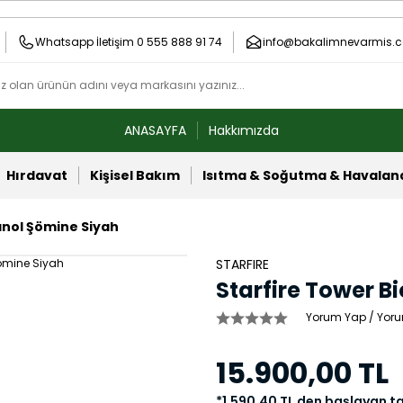
Whatsapp İletişim 0 555 888 91 74
info@bakalimnevarmis.c
ANASAYFA
Hakkımızda
Hırdavat
Kişisel Bakım
Isıtma & Soğutma & Havala
anol Şömine Siyah
STARFIRE
Starfire Tower B
Yorum Yap / Yoru
15.900,00 TL
*1.590,40 TL den başlayan ta