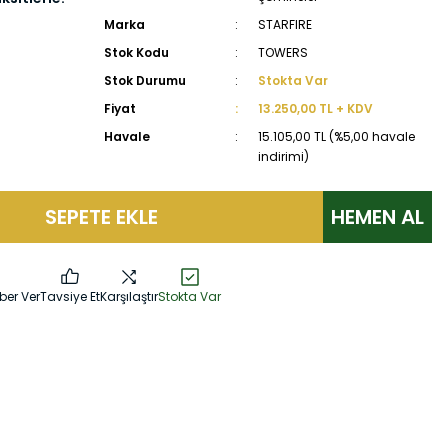
Marka
STARFIRE
Stok Kodu
TOWERS
Stok Durumu
Stokta Var
Fiyat
13.250,00 TL + KDV
Havale
15.105,00 TL (%5,00 havale
indirimi)
SEPETE EKLE
HEMEN AL
ber Ver
Tavsiye Et
Karşılaştır
Stokta Var