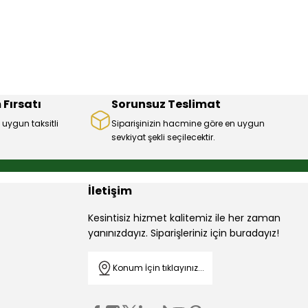
 Fırsatı
Sorunsuz Teslimat
 uygun taksitli
Siparişinizin hacmine göre en uygun
sevkiyat şekli seçilecektir.
İletişim
Kesintisiz hizmet kalitemiz ile her zaman
yanınızdayız. Siparişleriniz için buradayız!
Konum İçin tıklayınız...