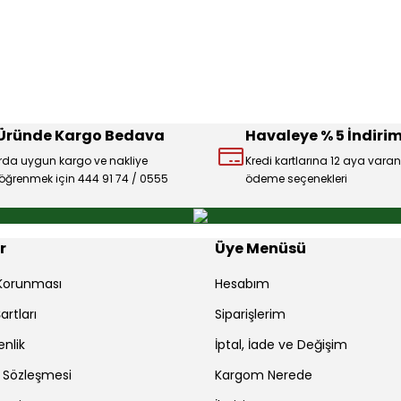
Deneyimini Paylaş
Yorum Yaz
Soru Sor
 Üründe Kargo Bedava
Havaleye % 5 İndirim
rda uygun kargo ve nakliye
Kredi kartlarına 12 aya varan
ı öğrenmek için 444 91 74 / 0555
ödeme seçenekleri
Gönder
r
Üye Menüsü
r Korunması
Hesabım
artları
Siparişlerim
enlik
İptal, İade ve Değişim
ş Sözleşmesi
Kargom Nerede