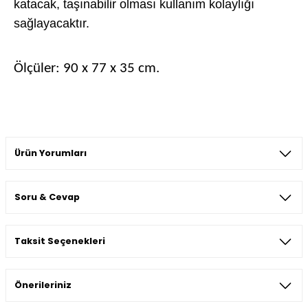
katacak, taşınabilir olması kullanım kolaylığı
sağlayacaktır.
Ölçüler:
90 x 77 x 35 cm.
Ürün Yorumları
Soru & Cevap
Bu ürüne ilk yorumu siz yapın!
Taksit Seçenekleri
Yorum Yaz
Ürün hakkında henüz soru sorulmamış.
Önerileriniz
Soru Sor