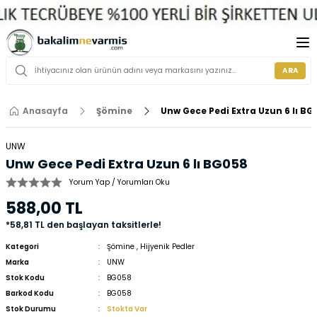
ARA
Anasayfa
Şömine
Unw Gece Pedi Extra Uzun 6 lı BG
UNW
Unw Gece Pedi Extra Uzun 6 lı BG058
Yorum Yap / Yorumları Oku
588,00 TL
*58,81 TL den başlayan taksitlerle!
Kategori
Şömine
,
Hijyenik Pedler
Marka
UNW
Stok Kodu
BG058
Barkod Kodu
BG058
Stok Durumu
Stokta Var