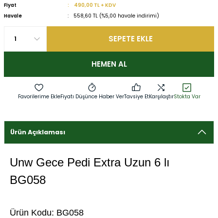
Fiyat
490,00 TL + KDV
Havale
558,60 TL (%5,00 havale indirimi)
SEPETE EKLE
HEMEN AL
Fiyatı Düşünce Haber Ver
Tavsiye Et
Karşılaştır
Stokta Var
Ürün Açıklaması
Unw Gece Pedi Extra Uzun 6 lı
BG058
Ürün Kodu: BG058