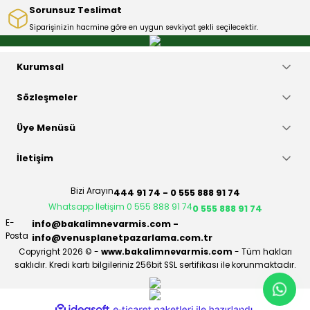
Sorunsuz Teslimat
Siparişinizin hacmine göre en uygun sevkiyat şekli seçilecektir.
Gönder
Kurumsal
Sözleşmeler
Üye Menüsü
İletişim
Bizi Arayın
444 91 74 - 0 555 888 91 74
Whatsapp İletişim 0 555 888 91 74
0 555 888 91 74
E-
info@bakalimnevarmis.com -
Posta
info@venusplanetpazarlama.com.tr
Copyright 2026 © -
www.bakalimnevarmis.com
- Tüm hakları
saklıdır. Kredi kartı bilgileriniz 256bit SSL sertifikası ile korunmaktadır.
ideasoft
ile
e-