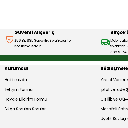
Ürün açıklamasında eksik bilgiler bulunuyor.
Ürün bilgilerinde hatalar bulunuyor.
Ürün fiyatı diğer sitelerden daha pahalı.
Bu ürüne benzer farklı alternatifler olmalı.
Güvenli Alışveriş
Birçok
256 Bit SSL Güvenlik Sertifikası İle
Mobilyala
Korunmaktadır.
fiyatların
888 91 74
Kurumsal
Sözleşmele
Hakkımızda
Kişisel Verile
İletişim Formu
İptal ve İade Ş
Havale Bildirim Formu
Gizlilik ve Güv
Sıkça Sorulan Sorular
Mesafeli Satı
Üyelik Sözleş