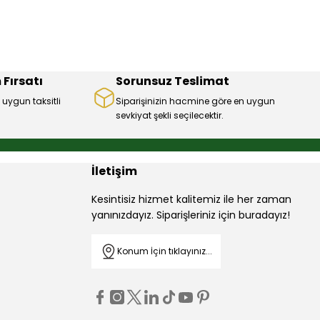
 Fırsatı
Sorunsuz Teslimat
 uygun taksitli
Siparişinizin hacmine göre en uygun
sevkiyat şekli seçilecektir.
İletişim
Kesintisiz hizmet kalitemiz ile her zaman
yanınızdayız. Siparişleriniz için buradayız!
Konum İçin tıklayınız...