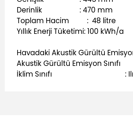
Derinlik : 470 mm
Toplam Hacim : 48 litre
Yıllık Enerji Tüketimi: 100 kWh/a
Havadaki Akustik Gürültü Emisyo
Akustik Gürültü Emisyon Sınıfı
İklim Sınıfı : Ilıman
Bu ürünün fiyat bilgisi, resim, ürün açıklamalarında ve diğer 
Görüş ve önerileriniz için teşekkür ederiz.
Ürün resmi kalitesiz, bozuk veya görüntülenemiyor.