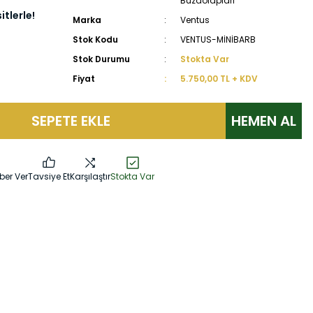
Buzdolapları
tlerle!
Marka
Ventus
Stok Kodu
VENTUS-MİNİBARB
Stok Durumu
Stokta Var
Fiyat
5.750,00 TL + KDV
SEPETE EKLE
HEMEN AL
ber Ver
Tavsiye Et
Karşılaştır
Stokta Var