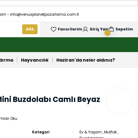
om - info@venusplanetpazarlama.com.tr
ARA
Favorilerim
Giriş Yap
Sepetim
ndırma
Hayvancılık
Haziran'da neler aldınız?
ini Buzdolabı Camlı Beyaz
mları Oku
Kategori
Ev & Yaşam
,
Mutfak
,