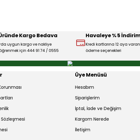
Deneyimini Paylaş
Yorum Yaz
Soru Sor
 Üründe Kargo Bedava
Havaleye % 5 İndirim
rda uygun kargo ve nakliye
Kredi kartlarına 12 aya varan
ı öğrenmek için 444 91 74 / 0555
ödeme seçenekleri
Gönder
r
Üye Menüsü
r Korunması
Hesabım
artları
Siparişlerim
enlik
İptal, İade ve Değişim
ş Sözleşmesi
Kargom Nerede
mesi
İletişim