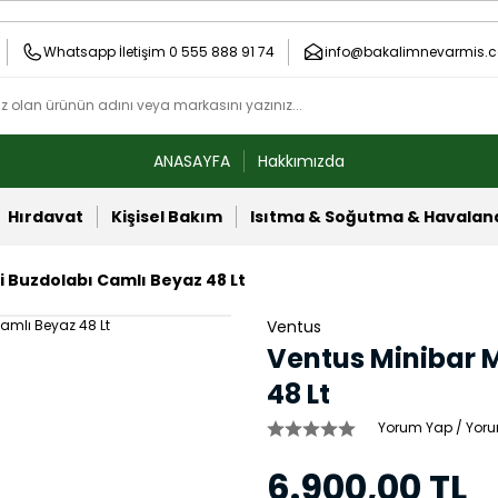
Whatsapp İletişim 0 555 888 91 74
info@bakalimnevarmis.c
ANASAYFA
Hakkımızda
Hırdavat
Kişisel Bakım
Isıtma & Soğutma & Havala
i Buzdolabı Camlı Beyaz 48 Lt
Ventus
Ventus Minibar M
48 Lt
Yorum Yap / Yoru
6.900,00 TL