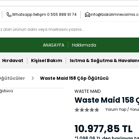
Whatsapp İletişim 0 555 888 91 74
info@bakalimnevarmis.c
ANASAYFA
Hakkımızda
Hırdavat
Kişisel Bakım
Isıtma & Soğutma & Havala
Öğütücüler
Waste Maid 158 Çöp Öğütücü
WASTE MAID
Waste Maid 158
Yorum Yap / Yoru
10.977,85 TL
*1.098,06 TL den başlayan tak