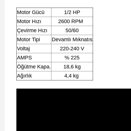
Motor Gücü
1/2 HP
Motor Hızı
2600 RPM
Çevirme Hızı
50/60
Motor Tipi
Devamlı Mıknatıs
Voltaj
220-240 V
AMPS
% 225
Öğütme Kapa.
18,6 kg
Ağırlık
4,4 kg