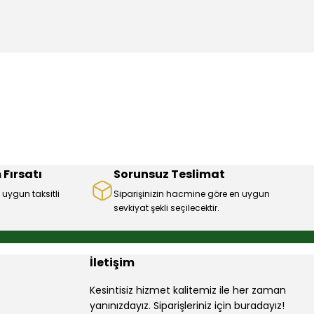
mıza iletebilirsiniz.
 Fırsatı
Sorunsuz Teslimat
 uygun taksitli
Siparişinizin hacmine göre en uygun
sevkiyat şekli seçilecektir.
İletişim
Kesintisiz hizmet kalitemiz ile her zaman
yanınızdayız. Siparişleriniz için buradayız!