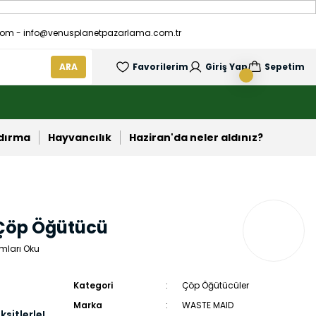
om - info@venusplanetpazarlama.com.tr
ARA
Favorilerim
Giriş Yap
Sepetim
ndırma
Hayvancılık
Haziran'da neler aldınız?
 Çöp Öğütücü
mları Oku
Kategori
Çöp Öğütücüler
Marka
WASTE MAID
sitlerle!