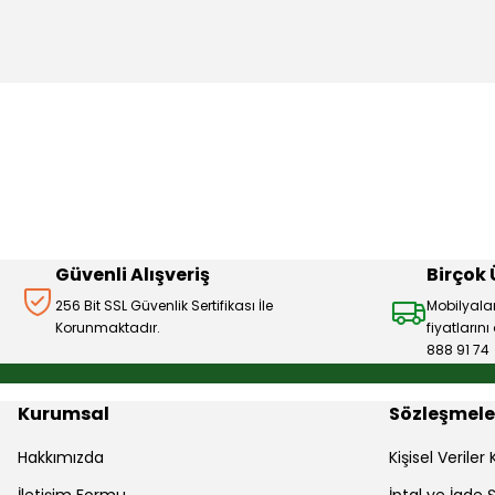
Bu ürünün fiyat bilgisi, resim, ürün açıklamalarında ve diğer 
Görüş ve önerileriniz için teşekkür ederiz.
Ürün resmi kalitesiz, bozuk veya görüntülenemiyor.
Ürün açıklamasında eksik bilgiler bulunuyor.
Ürün bilgilerinde hatalar bulunuyor.
Ürün fiyatı diğer sitelerden daha pahalı.
Bu ürüne benzer farklı alternatifler olmalı.
Güvenli Alışveriş
Birçok
256 Bit SSL Güvenlik Sertifikası İle
Mobilyala
Korunmaktadır.
fiyatların
888 91 74
Kurumsal
Sözleşmele
Hakkımızda
Kişisel Verile
İletişim Formu
İptal ve İade Ş