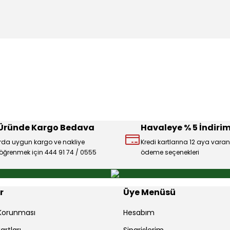
konularda yetersiz gördüğünüz noktaları öneri formunu kullanarak tarafı
Ürün hakkında henüz soru sorulmamış.
Bu ürüne ilk yorumu siz yapın!
Sitemize ilk yorumu siz yapın!
Deneyimini Paylaş
Yorum Yaz
Soru Sor
 Üründe Kargo Bedava
Havaleye % 5 İndirim
rda uygun kargo ve nakliye
Kredi kartlarına 12 aya varan
ı öğrenmek için 444 91 74 / 0555
ödeme seçenekleri
Gönder
r
Üye Menüsü
r Korunması
Hesabım
artları
Siparişlerim