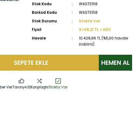
Stok Kodu
WASTE158
Barkod Kodu
WASTE158
Stok Durumu
Stokta Var
Fiyat
9.148,21 TL + KDV
Havale
10.428,96 TL (%5,00 havale
indirimi)
SEPETE EKLE
HEMEN AL
ber Ver
Tavsiye Et
Karşılaştır
Stokta Var