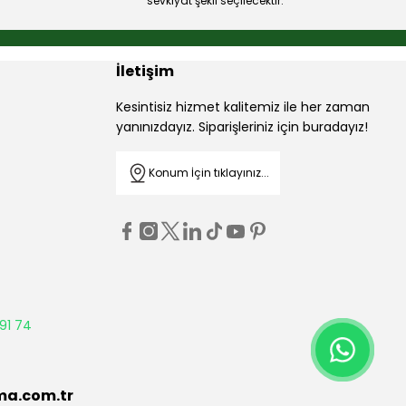
sevkiyat şekli seçilecektir.
İletişim
Kesintisiz hizmet kalitemiz ile her zaman
yanınızdayız. Siparişleriniz için buradayız!
Konum İçin tıklayınız...
91 74
ma.com.tr