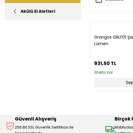
Akülü El Aletleri
Grangos GRLF01 Şar
Lümen
931,50 TL
Stokta Var
Sep
Güvenli Alışveriş
Birçok
256 Bit SSL Güvenlik Sertifikası İle
Mobilyala