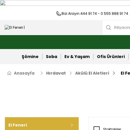
Bizi Arayın 444 91 74 - 0 555 888 91 74
Şömine
Soba
Ev & Yaşam
Ofis Ürünleri
Anasayfa
Hırdavat
Akülü El Aletleri
El F
El Feneri
Stoktakiler