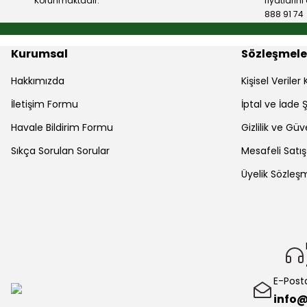
Korunmaktadır.
fiyatların
888 91 74
Kurumsal
Sözleşmele
Hakkımızda
Kişisel Verile
İletişim Formu
İptal ve İade Ş
Havale Bildirim Formu
Gizlilik ve Güv
Sıkça Sorulan Sorular
Mesafeli Satı
Üyelik Sözleş
E-Post
info@