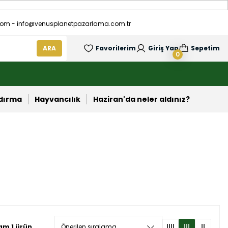
om - info@venusplanetpazarlama.com.tr
ARA
Favorilerim
Giriş Yap
Sepetim
0
ndırma
Hayvancılık
Haziran'da neler aldınız?
am 1 ürün