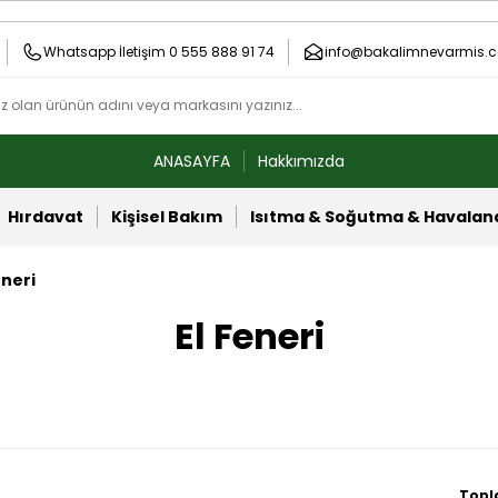
Whatsapp İletişim 0 555 888 91 74
info@bakalimnevarmis.c
ANASAYFA
Hakkımızda
Hırdavat
Kişisel Bakım
Isıtma & Soğutma & Havala
eneri
El Feneri
Topl