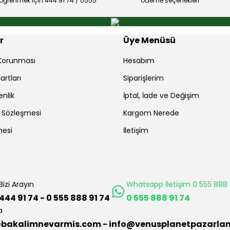
ı öğrenmek için 444 91 74 / 0555
ödeme seçenekleri
r
Üye Menüsü
r Korunması
Hesabım
artları
Siparişlerim
enlik
İptal, İade ve Değişim
ş Sözleşmesi
Kargom Nerede
mesi
İletişim
Bizi Arayın
Whatsapp İletişim 0 555 888 
444 91 74 - 0 555 888 91 74
0 555 888 91 74
a
bakalimnevarmis.com - info@venusplanetpazarla